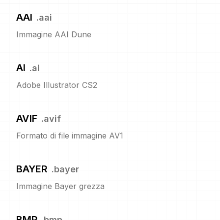
AAI
.
aai
Immagine AAI Dune
AI
.
ai
Adobe Illustrator CS2
AVIF
.
avif
Formato di file immagine AV1
BAYER
.
bayer
Immagine Bayer grezza
BMP
.
bmp