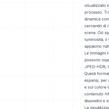
visualizzato 
processo. Tr
dinamica compa
cercando di m
scena. Ciò sp
luminosità, i
appaiono natu
Le immagini H
possono ospit
JPEG-HDR, Op
Questi format
espansi, per 
e sul colore 
contenuto HD
dispositivi e 
La visualizzaz