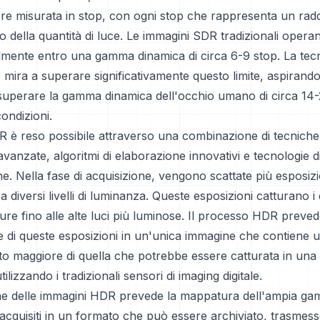
ere misurata in stop, con ogni stop che rappresenta un ra
della quantità di luce. Le immagini SDR tradizionali opera
mente entro una gamma dinamica di circa 6-9 stop. La tec
, mira a superare significativamente questo limite, aspirand
 superare la gamma dinamica dell'occhio umano di circa 14-
ondizioni.
 è reso possibile attraverso una combinazione di tecniche
avanzate, algoritmi di elaborazione innovativi e tecnologie d
ne. Nella fase di acquisizione, vengono scattate più esposizi
 diversi livelli di luminanza. Queste esposizioni catturano i d
re fino alle alte luci più luminose. Il processo HDR prevede
 di queste esposizioni in un'unica immagine che contiene
o maggiore di quella che potrebbe essere catturata in una 
ilizzando i tradizionali sensori di imaging digitale.
e delle immagini HDR prevede la mappatura dell'ampia gamm
acquisiti in un formato che può essere archiviato, trasmess