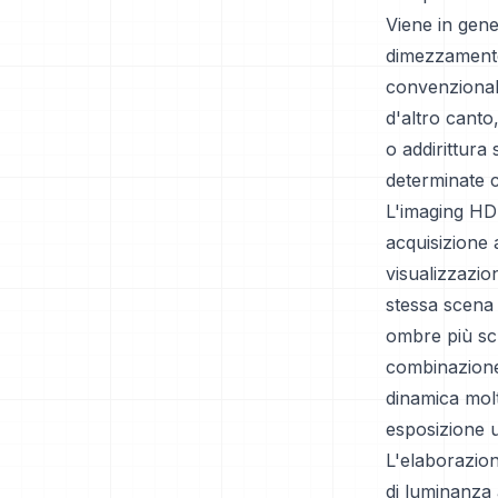
Viene in gen
dimezzamento 
convenzional
d'altro canto
o addirittura
determinate c
L'imaging HDR
acquisizione 
visualizzazio
stessa scena a
ombre più scu
combinazione
dinamica molt
esposizione ut
L'elaborazion
di luminanza 