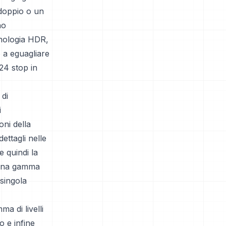
ddoppio o un
no
nologia HDR,
o a eguagliare
24 stop in
 di
i
oni della
ettagli nelle
 quindi la
 una gamma
singola
a di livelli
o e infine