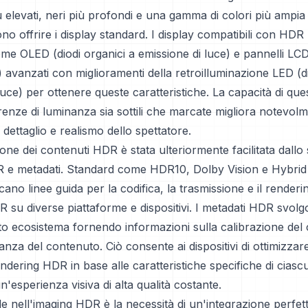
ù elevati, neri più profondi e una gamma di colori più ampia 
o offrire i display standard. I display compatibili con HDR 
me OLED (diodi organici a emissione di luce) e pannelli LCD
idi) avanzati con miglioramenti della retroilluminazione LED (d
luce) per ottenere queste caratteristiche. La capacità di ques
renze di luminanza sia sottili che marcate migliora notevolm
 dettaglio e realismo dello spettatore.
ione dei contenuti HDR è stata ulteriormente facilitata dallo 
 e metadati. Standard come HDR10, Dolby Vision e Hybr
cano linee guida per la codifica, la trasmissione e il renderi
 su diverse piattaforme e dispositivi. I metadati HDR svol
sto ecosistema fornendo informazioni sulla calibrazione del 
inanza del contenuto. Ciò consente ai dispositivi di ottimizzar
endering HDR in base alle caratteristiche specifiche di cias
'esperienza visiva di alta qualità costante.
de nell'imaging HDR è la necessità di un'integrazione perfetta