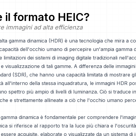
è il formato
HEIC
?
e immagini ad alta efficienza
 alta gamma dinamica (HDR) è una tecnologia che mira a co
a capacità dell'occhio umano di percepire un'ampia gamma di l
e limitazioni dei sistemi di imaging digitale tradizionali nell'ac
e visualizzazione di tali gamme. A differenza delle immagi
dard (SDR), che hanno una capacità limitata di mostrare gli
tà all'interno della stessa inquadratura, le immagini HDR p
no spettro più ampio di livelli di luminanza. Ciò si traduce i
stiche e strettamente allineate a ciò che l'occhio umano perc
di gamma dinamica è fondamentale per comprendere l'imag
a si riferisce al rapporto tra la luce più chiara e l'oscurit
ssere acquisite, elaborate o visualizzate da un sistema di 