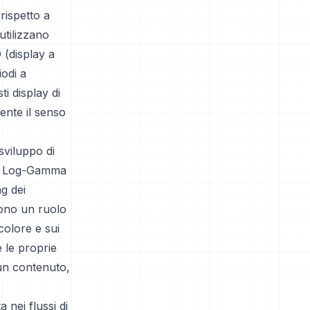
rispetto a
utilizzano
 (display a
iodi a
ti display di
ente il senso
sviluppo di
id Log-Gamma
ng dei
gono un ruolo
colore e sui
e le proprie
cun contenuto,
 nei flussi di