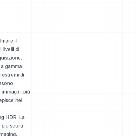
lmare il
ivelli di
quisizione,
ni a gamma
 estremi di
ossono
n immagini più
episce nel
ing HDR. La
à più scura
imaging.