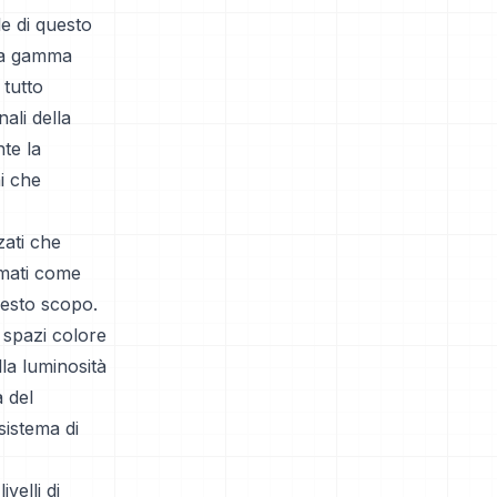
le di questo
una gamma
 tutto
ali della
te la
i che
zati che
rmati come
esto scopo.
 spazi colore
la luminosità
 del
istema di
velli di