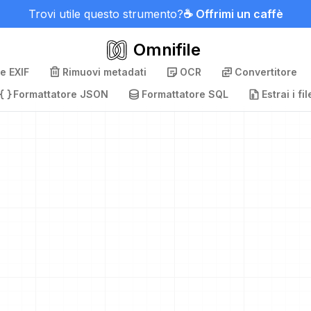
Trovi utile questo strumento?
☕ Offrimi un caffè
Omnifile
e EXIF
Rimuovi metadati
OCR
Convertitore
Formattatore JSON
Formattatore SQL
Estrai i fil