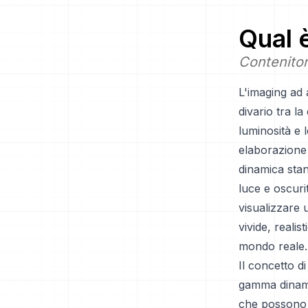
Qual 
Contenitor
L'imaging ad
divario tra l
luminosità e l
elaborazione 
dinamica stan
luce e oscuri
visualizzare u
vivide, reali
mondo reale.
Il concetto 
gamma dinamic
che possono e