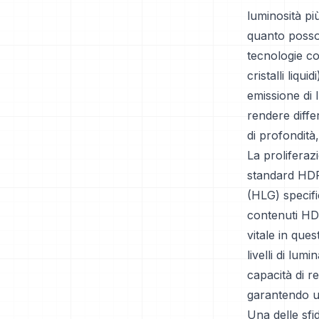
luminosità pi
quanto posson
tecnologie co
cristalli liqu
emissione di 
rendere diffe
di profondità,
La proliferaz
standard HDR
(HLG) specifi
contenuti HDR
vitale in que
livelli di lum
capacità di r
garantendo un
Una delle sfi