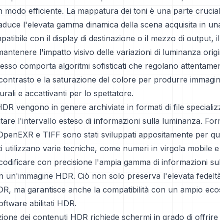
in modo efficiente. La mappatura dei toni è una parte crucia
aduce l'elevata gamma dinamica della scena acquisita in 
tibile con il display di destinazione o il mezzo di output, il
antenere l'impatto visivo delle variazioni di luminanza origin
esso comporta algoritmi sofisticati che regolano attentamen
l contrasto e la saturazione del colore per produrre immagin
rali e accattivanti per lo spettatore.
DR vengono in genere archiviate in formati di file specializ
are l'intervallo esteso di informazioni sulla luminanza. Fo
enEXR e TIFF sono stati sviluppati appositamente per qu
i utilizzano varie tecniche, come numeri in virgola mobile e
codificare con precisione l'ampia gamma di informazioni sul
in un'immagine HDR. Ciò non solo preserva l'elevata fedeltà
R, ma garantisce anche la compatibilità con un ampio ecos
software abilitati HDR.
ione dei contenuti HDR richiede schermi in grado di offrire li