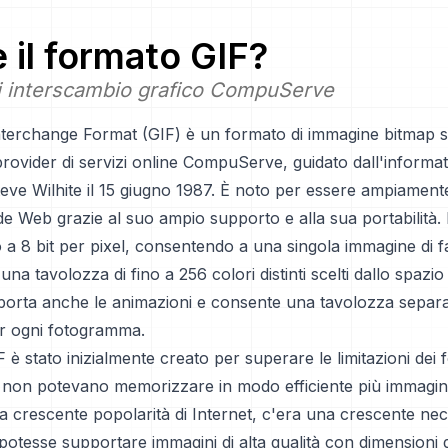
è il formato
GIF
?
i interscambio grafico CompuServe
Interchange Format (GIF) è un formato di immagine bitmap s
rovider di servizi online CompuServe, guidato dall'informat
ve Wilhite il 15 giugno 1987. È noto per essere ampiamente
e Web grazie al suo ampio supporto e alla sua portabilità. 
 a 8 bit per pixel, consentendo a una singola immagine di f
 una tavolozza di fino a 256 colori distinti scelti dallo spaz
porta anche le animazioni e consente una tavolozza separat
er ogni fotogramma.
 è stato inizialmente creato per superare le limitazioni dei fo
e non potevano memorizzare in modo efficiente più immagini
a crescente popolarità di Internet, c'era una crescente nec
otesse supportare immagini di alta qualità con dimensioni de