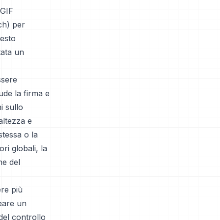
 GIF
ch) per
uesto
tata un
ssere
lude la firma e
i sullo
altezza e
stessa o la
ri globali, la
ne del
ere più
reare un
 del controllo