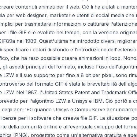
creare contenuti animati per il web. Ciò li ha aiutati a mant
hia per web designer, marketer e utenti di social media che
mplici per trasmettere informazioni o catturare l'attenzione
er i file GIF si è evoluto nel tempo, con la versione origina
 GIF89a nel 1989. Quest'ultima ha introdotto diversi miglioram
 di specificare i colori di sfondo e l'introduzione dell'estensi
fico, che ha reso possibile creare animazioni in loop. Nono
 gli aspetti principali del formato, incluso l'uso dell'algoritm
LZW e il suo supporto per fino a 8 bit per pixel, sono rimast
ntroverso del formato GIF è stata la brevettabilità dell'algo
 LZW. Nel 1987, l'United States Patent and Trademark Offi
 brevetto per l'algoritmo LZW a Unisys e IBM. Ciò portò a c
ine degli anni '90 quando Unisys e CompuServe annunciaron
 licenze per il software che creava file GIF. La situazione po
arte della comunità online e all'eventuale sviluppo del form
hics (PNG), progettato come un'alternativa gratuita e aper