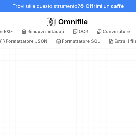
Trovi utile questo strumento?
☕ Offrimi un caffè
Omnifile
e EXIF
Rimuovi metadati
OCR
Convertitore
Formattatore JSON
Formattatore SQL
Estrai i fil