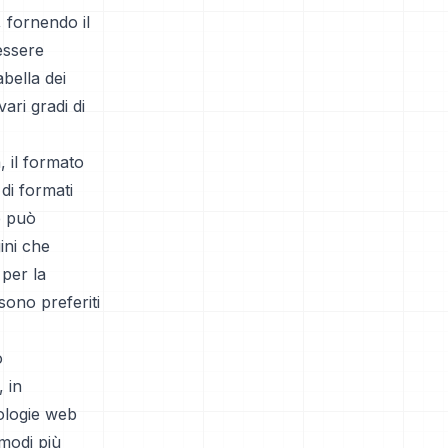
, fornendo il
essere
abella dei
ari gradi di
, il formato
di formati
he può
ini che
 per la
sono preferiti
o
, in
nologie web
modi più