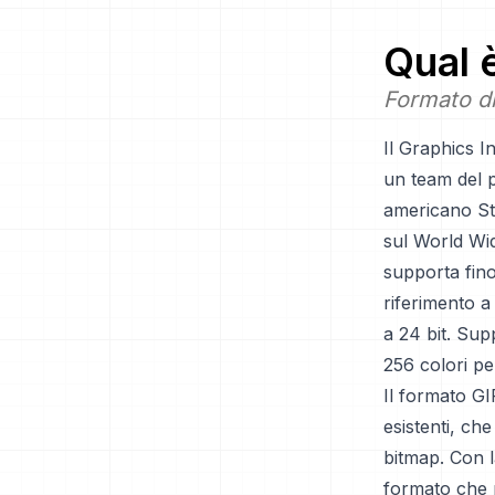
Qual 
Formato d
Il Graphics 
un team del p
americano Ste
sul World Wid
supporta fino
riferimento a
a 24 bit. Sup
256 colori p
Il formato GIF
esistenti, ch
bitmap. Con l
formato che p