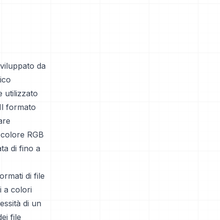
viluppato da
ico
 utilizzato
Il formato
are
io colore RGB
a di fino a
rmati di file
 a colori
essità di un
i file