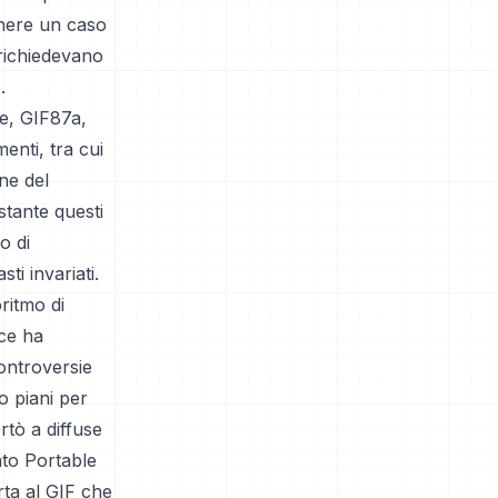
enere un caso
 richiedevano
.
le, GIF87a,
enti, tra cui
one del
stante questi
o di
i invariati.
ritmo di
ce ha
ontroversie
o piani per
rtò a diffuse
ato Portable
ta al GIF che