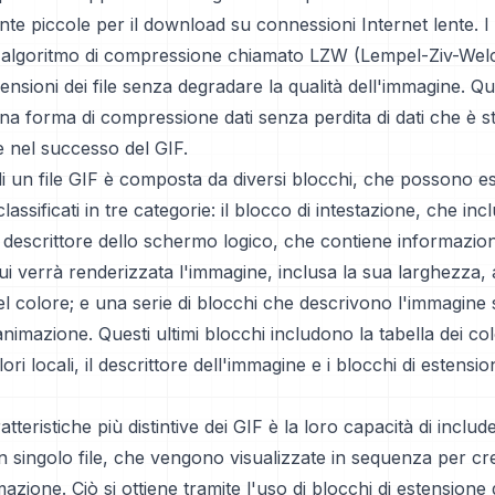
nte piccole per il download su connessioni Internet lente. I
n algoritmo di compressione chiamato LZW (Lempel-Ziv-Wel
mensioni dei file senza degradare la qualità dell'immagine. Q
na forma di compressione dati senza perdita di dati che è s
e nel successo del GIF.
di un file GIF è composta da diversi blocchi, che possono e
ssificati in tre categorie: il blocco di intestazione, che inc
il descrittore dello schermo logico, che contiene informazion
i verrà renderizzata l'immagine, inclusa la sua larghezza, 
el colore; e una serie di blocchi che descrivono l'immagine 
nimazione. Questi ultimi blocchi includono la tabella dei colo
lori locali, il descrittore dell'immagine e i blocchi di estensio
tteristiche più distintive dei GIF è la loro capacità di includ
n singolo file, che vengono visualizzate in sequenza per c
mazione. Ciò si ottiene tramite l'uso di blocchi di estensione