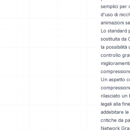
semplici per 
d'uso di nicc
animazioni se
Lo standard p
sostituita da
la possibilità
controllo gra
miglioramenti,
compressione 
Un aspetto co
compressione
rilasciato un
legali alla f
addebitare le
critiche da p
Network Grap