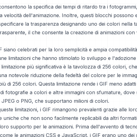
consentono la specifica dei tempi di ritardo tra i fotogrammi
la velocità dell'animazione. Inoltre, questi blocchi possono 
r specificare la trasparenza designando uno dei colori nella t
rasparente, il che consente la creazione di animazioni con v
 siano celebrati per la loro semplicità e ampia compatibilità
ne limitazioni che hanno stimolato lo sviluppo e l'adozione 
a limitazione più significativa è la tavolozza di 256 colori, c
a notevole riduzione della fedeltà del colore per le immag
ù di 256 colori. Questa limitazione rende i GIF meno adatti
di fotografie a colori e altre immagini con sfumature, dove 
 JPEG o PNG, che supportano milioni di colori.
este limitazioni, i GIF rimangono prevalenti grazie alle lor
he uniche che non sono facilmente replicabili da altri formati
l loro supporto per le animazioni. Prima dell'avvento di tec
come le animazioni CSS e JavaScript, i GIF erano uno dei 