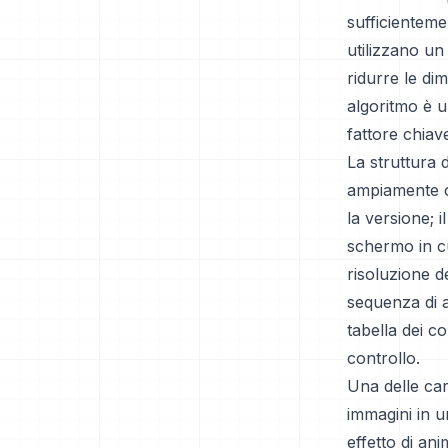
sufficienteme
utilizzano u
ridurre le di
algoritmo è u
fattore chiav
La struttura 
ampiamente cla
la versione; 
schermo in cu
risoluzione d
sequenza di a
tabella dei co
controllo.
Una delle cara
immagini in u
effetto di ani