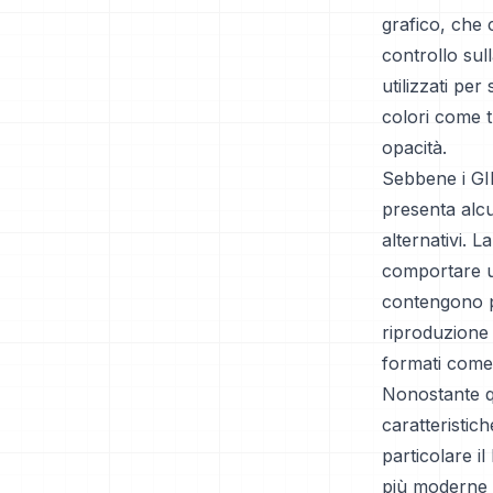
grafico, che 
controllo sul
utilizzati pe
colori come t
opacità.
Sebbene i GIF
presenta alcu
alternativi. L
comportare un
contengono pi
riproduzione 
formati come
Nonostante qu
caratteristic
particolare i
più moderne 