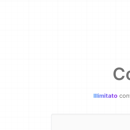
C
Illimitato
conv