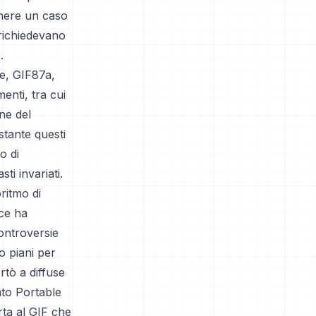
enere un caso
 richiedevano
.
le, GIF87a,
enti, tra cui
one del
stante questi
o di
i invariati.
ritmo di
ce ha
ontroversie
o piani per
rtò a diffuse
ato Portable
ta al GIF che