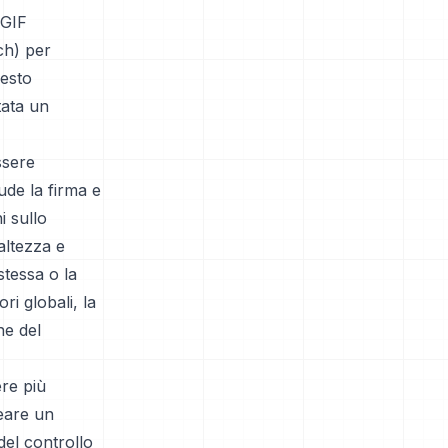
 GIF
ch) per
uesto
tata un
ssere
lude la firma e
i sullo
altezza e
stessa o la
ri globali, la
ne del
ere più
reare un
 del controllo