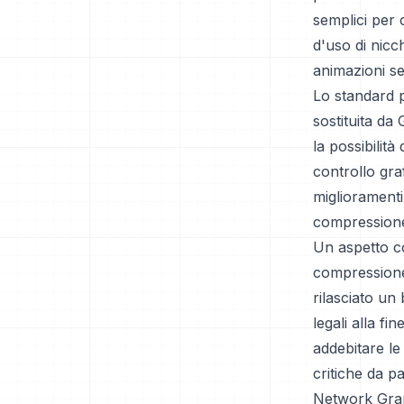
semplici per 
d'uso di nicc
animazioni se
Lo standard p
sostituita da
la possibilità
controllo gra
miglioramenti,
compressione 
Un aspetto co
compressione
rilasciato un
legali alla f
addebitare le
critiche da p
Network Grap