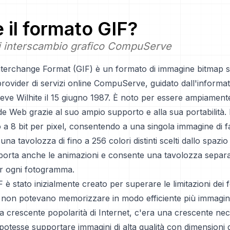
è il formato
GIF
?
i interscambio grafico CompuServe
Interchange Format (GIF) è un formato di immagine bitmap s
rovider di servizi online CompuServe, guidato dall'informat
ve Wilhite il 15 giugno 1987. È noto per essere ampiamente
e Web grazie al suo ampio supporto e alla sua portabilità. 
 a 8 bit per pixel, consentendo a una singola immagine di f
 una tavolozza di fino a 256 colori distinti scelti dallo spaz
porta anche le animazioni e consente una tavolozza separat
er ogni fotogramma.
 è stato inizialmente creato per superare le limitazioni dei fo
e non potevano memorizzare in modo efficiente più immagini
a crescente popolarità di Internet, c'era una crescente nec
otesse supportare immagini di alta qualità con dimensioni de