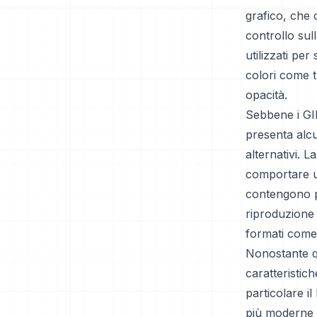
grafico, che 
controllo sul
utilizzati pe
colori come t
opacità.
Sebbene i GIF
presenta alcu
alternativi. L
comportare un
contengono pi
riproduzione 
formati come
Nonostante qu
caratteristic
particolare i
più moderne 