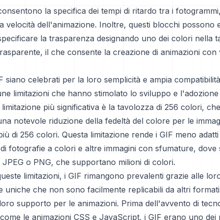
consentono la specifica dei tempi di ritardo tra i fotogrammi
la velocità dell'animazione. Inoltre, questi blocchi possono 
r specificare la trasparenza designando uno dei colori nella t
rasparente, il che consente la creazione di animazioni con v
 siano celebrati per la loro semplicità e ampia compatibilità
ne limitazioni che hanno stimolato lo sviluppo e l'adozione 
a limitazione più significativa è la tavolozza di 256 colori, c
a notevole riduzione della fedeltà del colore per le immag
ù di 256 colori. Questa limitazione rende i GIF meno adatti
di fotografie a colori e altre immagini con sfumature, dove 
 JPEG o PNG, che supportano milioni di colori.
este limitazioni, i GIF rimangono prevalenti grazie alle lor
he uniche che non sono facilmente replicabili da altri formati
l loro supporto per le animazioni. Prima dell'avvento di tec
come le animazioni CSS e JavaScript, i GIF erano uno dei 