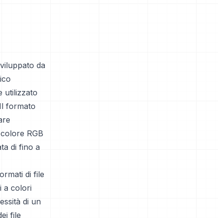
viluppato da
ico
 utilizzato
Il formato
are
io colore RGB
a di fino a
rmati di file
 a colori
essità di un
i file