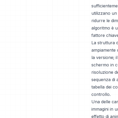
sufficienteme
utilizzano u
ridurre le di
algoritmo è u
fattore chiav
La struttura 
ampiamente cla
la versione; 
schermo in cu
risoluzione d
sequenza di a
tabella dei co
controllo.
Una delle cara
immagini in u
effetto di ani