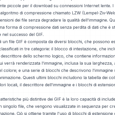
nte piccole per il download su connessioni Internet lente. I
n algoritmo di compressione chiamato LZW (Lempel-Ziv-Wel
mensioni dei file senza degradare la qualità dell'immagine. Q
na forma di compressione dati senza perdita di dati che è s
e nel successo del GIF.
di un file GIF è composta da diversi blocchi, che possono e
ssificati in tre categorie: il blocco di intestazione, che inc
il descrittore dello schermo logico, che contiene informazion
i verrà renderizzata l'immagine, inclusa la sua larghezza, 
el colore; e una serie di blocchi che descrivono l'immagine 
nimazione. Questi ultimi blocchi includono la tabella dei colo
lori locali, il descrittore dell'immagine e i blocchi di estensio
tteristiche più distintive dei GIF è la loro capacità di includ
n singolo file, che vengono visualizzate in sequenza per c
mazione. Ciò si ottiene tramite l'uso di blocchi di estensione