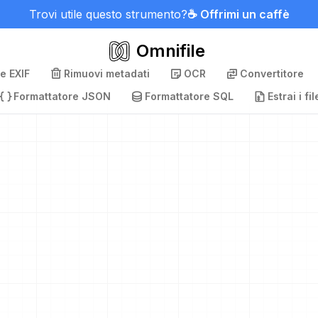
Trovi utile questo strumento?
☕ Offrimi un caffè
Omnifile
e EXIF
Rimuovi metadati
OCR
Convertitore
Formattatore JSON
Formattatore SQL
Estrai i fil