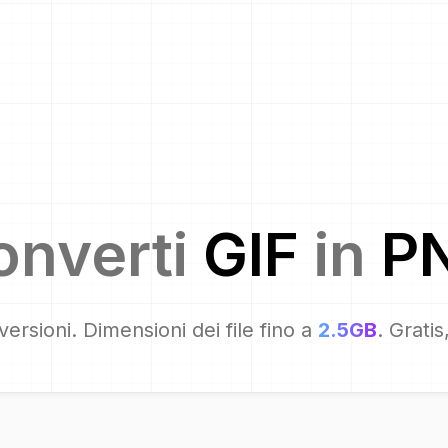
onverti
GIF
in
P
ersioni. Dimensioni dei file fino a
2.5GB
. Grati