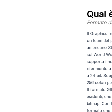
Qual 
Formato d
Il Graphics 
un team del p
americano Ste
sul World Wid
supporta fino
riferimento a
a 24 bit. Sup
256 colori p
Il formato GIF
esistenti, ch
bitmap. Con l
formato che p