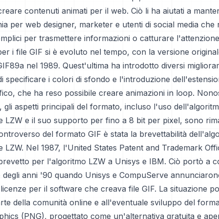
creare contenuti animati per il web. Ciò li ha aiutati a mant
hia per web designer, marketer e utenti di social media che
mplici per trasmettere informazioni o catturare l'attenzione
er i file GIF si è evoluto nel tempo, con la versione origina
 GIF89a nel 1989. Quest'ultima ha introdotto diversi miglioram
 di specificare i colori di sfondo e l'introduzione dell'estensi
fico, che ha reso possibile creare animazioni in loop. Nono
 gli aspetti principali del formato, incluso l'uso dell'algoritm
LZW e il suo supporto per fino a 8 bit per pixel, sono rimast
ntroverso del formato GIF è stata la brevettabilità dell'algo
 LZW. Nel 1987, l'United States Patent and Trademark Offi
 brevetto per l'algoritmo LZW a Unisys e IBM. Ciò portò a c
ine degli anni '90 quando Unisys e CompuServe annunciaron
 licenze per il software che creava file GIF. La situazione po
arte della comunità online e all'eventuale sviluppo del form
hics (PNG), progettato come un'alternativa gratuita e aper