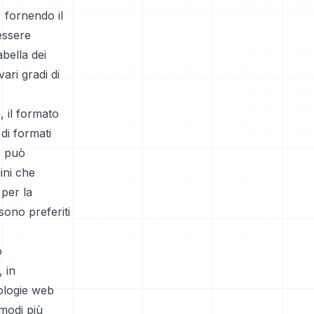
, fornendo il
essere
abella dei
ari gradi di
, il formato
di formati
he può
ini che
 per la
sono preferiti
o
, in
nologie web
modi più