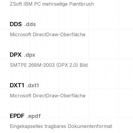
ZSoft IBM PC mehrseitige Paintbrush
DDS
.
dds
Microsoft DirectDraw-Oberfläche
DPX
.
dpx
SMTPE 268M-2003 (DPX 2.0) Bild
DXT1
.
dxt1
Microsoft DirectDraw-Oberfläche
EPDF
.
epdf
Eingekapseltes tragbares Dokumentenformat