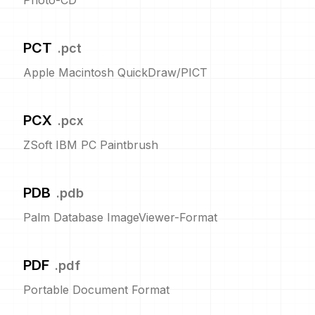
Photo-CD
PCT
.
pct
Apple Macintosh QuickDraw/PICT
PCX
.
pcx
ZSoft IBM PC Paintbrush
PDB
.
pdb
Palm Database ImageViewer-Format
PDF
.
pdf
Portable Document Format