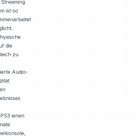
s Streaming
m ist so
ammenarbeitet
licht.
physische
f die
leich zu
erte Audio-
ität
ßen
lebnisses
 PS3 einen
mate
pielkonsole,