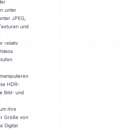
der
n unter
runter JPEG,
-Texturen und
 relativ
Videos
stufen
 manipulieren
iese HDR-
e Bild- und
um ihre
er Größe von
 Digital