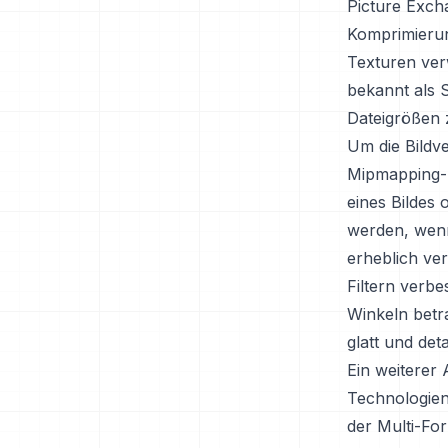
Picture Exch
Komprimierun
Texturen ver
bekannt als 
Dateigrößen z
Um die Bildv
Mipmapping- 
eines Bildes 
werden, wenn 
erheblich ver
Filtern verbe
Winkeln betra
glatt und deta
Ein weiterer 
Technologien,
der Multi-Fo