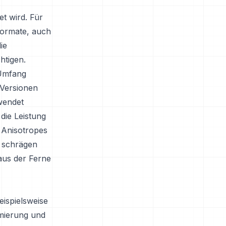
t wird. Für
Formate, auch
ie
htigen.
 Umfang
 Versionen
rwendet
 die Leistung
. Anisotropes
s schrägen
 aus der Ferne
eispielsweise
imierung und