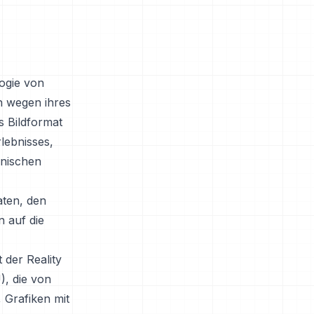
logie von
h wegen ihres
s Bildformat
rlebnisses,
hnischen
aten, den
 auf die
 der Reality
), die von
 Grafiken mit