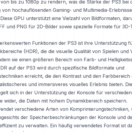
von bis zu 1080p zu rendern, was die Stärke der PS3 bei 
ng von hochauflösenden Gaming- und Multimedia-Erlebnisse
. Diese GPU unterstützt eine Vielzahl von Bildformaten, da
FF und PNG für 2D-Bilder sowie spezielle Formate für 3D
erkenswerten Funktionen der PS3 ist ihre Unterstützung für
bereiche (HDR), die die visuelle Qualität von Spielen und 
indem sie einen größeren Bereich von Farb- und Helligkeits
HDR auf der PS3 wird durch spezifische Bildformate und
stechniken erreicht, die den Kontrast und den Farbbereich
alistischeres und immersiveres visuelles Erlebnis bieten. D
egelt sich in der Unterstützung der Konsole für verschieden
e wider, die Daten mit hohem Dynamikbereich speichern.
endet verschiedene Arten von Komprimierungstechniken, 
angesichts der Speicherbeschränkungen der Konsole und d
ffizient zu verwalten. Ein häufig verwendetes Format ist das