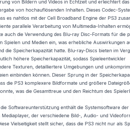
ung von Bildern und Videos in Echtzeit und erleichtert da
ergabe von hochauflösenden Inhalten. Dieses Codec-Syste
dass es nahtlos mit der Cell Broadband Engine der PS3 zus
ziente parallele Verarbeitung von Multimedia-Inhalten ermög
te auch die Verwendung des Blu-ray Disc-Formats für die 
on Spielen und Medien ein, was erhebliche Auswirkungen au
und die Speicherkapazität hatte. Blu-ray-Discs bieten im Verg
utlich höhere Speicherkapazität, sodass Spieleentwickler
dere Texturen, detailliertere Umgebungen und unkomprimi
eien einbinden können. Dieser Sprung in der Speicherkapaz
ass die PS3 komplexere Bildformate und größere Dateigrö
konnte, was die Gesamttreue und den Reichtum des Spieler
 die Softwareunterstützung enthält die Systemsoftware der
Mediaplayer, der verschiedene Bild-, Audio- und Videofor
iese Vielseitigkeit stellt sicher, dass die PS3 nicht nur als S