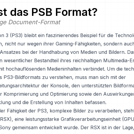
st das
PSB
Format?
ge Document-Format
on 3 (PS3) bleibt ein faszinierendes Beispiel für die Techno
n, nicht nur wegen ihrer Gaming-Fähigkeiten, sondern auc
n Ansatzes bei der Handhabung von Medien und Bildern. Da
in wesentlicher Bestandteil ihres reichhaltigen Multimedia-E
it hochauflösenden Medieninhalten verbindet. Um die tec
es PS3-Bildformats zu verstehen, muss man sich mit der
eitungsarchitektur der Konsole, den unterstützten Bildform
 Komprimierung und Optimierung sowie den Auswirkungen
lung und die Erstellung von Inhalten befassen.
r Fähigkeit der PS3, komplexe Bilder zu verarbeiten, steht
RSX), eine leistungsstarke Grafikverarbeitungseinheit (GPU
ony gemeinsam entwickelt wurde. Der RSX ist in der Lage,