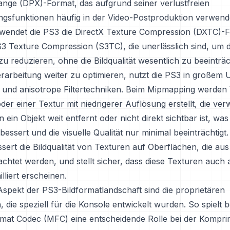
ange (DPX)-Format, das aufgrund seiner verlustfreien
gsfunktionen häufig in der Video-Postproduktion verwende
wendet die PS3 die DirectX Texture Compression (DXTC)-
S3 Texture Compression (S3TC), die unerlässlich sind, um d
u reduzieren, ohne die Bildqualität wesentlich zu beeinträc
erarbeitung weiter zu optimieren, nutzt die PS3 in großem
und anisotrope Filtertechniken. Beim Mipmapping werden
oder einer Textur mit niedrigerer Auflösung erstellt, die ve
ein Objekt weit entfernt oder nicht direkt sichtbar ist, was
bessert und die visuelle Qualität nur minimal beeinträchtigt
ssert die Bildqualität von Texturen auf Oberflächen, die au
chtet werden, und stellt sicher, dass diese Texturen auch
illiert erscheinen.
Aspekt der PS3-Bildformatlandschaft sind die proprietären
 die speziell für die Konsole entwickelt wurden. So spielt b
rmat Codec (MFC) eine entscheidende Rolle bei der Kompr