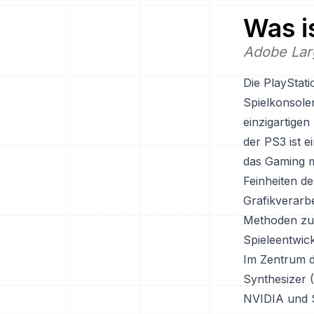
Was i
Adobe Lar
Die PlayStati
Spielkonsole
einzigartige
der PS3 ist e
das Gaming m
Feinheiten d
Grafikverarb
Methoden zur
Spieleentwick
Im Zentrum de
Synthesizer (
NVIDIA und S