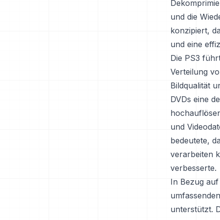
Dekomprimier
und die Wied
konzipiert, 
und eine effi
Die PS3 führ
Verteilung v
Bildqualität 
DVDs eine de
hochauflösen
und Videodat
bedeutete, d
verarbeiten 
verbesserte.
In Bezug auf
umfassenden 
unterstützt. D