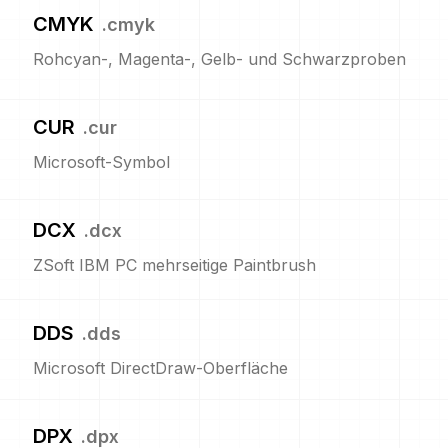
CMYK
.
cmyk
Rohcyan-, Magenta-, Gelb- und Schwarzproben
CUR
.
cur
Microsoft-Symbol
DCX
.
dcx
ZSoft IBM PC mehrseitige Paintbrush
DDS
.
dds
Microsoft DirectDraw-Oberfläche
DPX
.
dpx