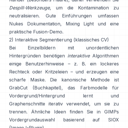
Despill-Werkzeuge
, um die Kontamination zu
neutralisieren. Gute Einführungen umfassen
Nukes Dokumentation
,
Mixing Light
und eine
praktische
Fusion-Demo
.
2) Interaktive Segmentierung (klassisches CV)
Bei Einzelbildern mit unordentlichen
Hintergründen benötigen
interaktive
Algorithmen
einige Benutzerhinweise – z. B. ein lockeres
Rechteck oder Kritzeleien – und erzeugen eine
scharfe Maske. Die kanonische Methode ist
GrabCut
(
Buchkapitel
), das Farbmodelle für
Vordergrund/Hintergrund lernt und
Graphenschnitte iterativ verwendet, um sie zu
trennen. Ähnliche Ideen finden Sie in
GIMPs
Vordergrundauswahl
basierend auf
SIOX
(
ImageJ-Plugin
).