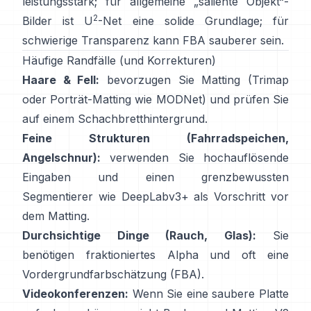
leistungsstark; für allgemeine „saliente Objekt“-
2
Bilder ist
U
-Net
eine solide Grundlage; für
schwierige Transparenz kann
FBA
sauberer sein.
Häufige Randfälle (und Korrekturen)
Haare & Fell:
bevorzugen Sie Matting (Trimap
oder Porträt-Matting wie
MODNet
) und prüfen Sie
auf einem Schachbretthintergrund.
Feine Strukturen (Fahrradspeichen,
Angelschnur):
verwenden Sie hochauflösende
Eingaben und einen grenzbewussten
Segmentierer wie
DeepLabv3+
als Vorschritt vor
dem Matting.
Durchsichtige Dinge (Rauch, Glas):
Sie
benötigen fraktioniertes Alpha und oft eine
Vordergrundfarbschätzung
(
FBA
).
Videokonferenzen:
Wenn Sie eine saubere Platte