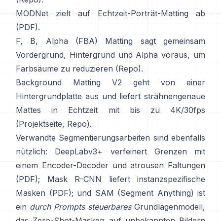
MODNet
zielt auf Echtzeit-Porträt-Matting ab
(
PDF
).
F, B, Alpha (FBA) Matting
sagt gemeinsam
Vordergrund, Hintergrund und Alpha voraus, um
Farbsäume zu reduzieren
(
Repo
).
Background Matting V2
geht von einer
Hintergrundplatte aus und liefert strähnengenaue
Mattes in Echtzeit mit bis zu 4K/30fps
(
Projektseite
,
Repo
).
Verwandte Segmentierungsarbeiten sind ebenfalls
nützlich:
DeepLabv3+
verfeinert Grenzen mit
einem Encoder-Decoder und atrousen Faltungen
(
PDF
);
Mask R-CNN
liefert instanzspezifische
Masken
(
PDF
); und
SAM (Segment Anything)
ist
ein
durch Prompts steuerbares
Grundlagenmodell,
das Zero-Shot-Masken auf unbekannten Bildern