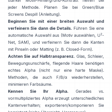
starker Motiv-Hintergrund-Kontrast helfen bei
jeder Methode. Planen Sie bei Green/Blue
Screens
Despill
(
Anleitung
).
Beginnen Sie mit einer breiten Auswahl und
verfeinern Sie dann die Details.
Führen Sie eine
2
automatische Auswahl aus (Motiv auswählen,
U
-
Net
,
SAM
), und verfeinern Sie dann die Kanten
mit Pinseln oder Matting (z. B.
Closed-Form
).
Achten Sie auf Halbtransparenz.
Glas, Schleier,
Bewegungsunschärfe, fliegende Haare benötigen
echtes Alpha (nicht nur eine harte Maske).
Methoden, die auch
F/B/α
wiederherstellen,
minimieren Farbsäume.
Kennen Sie Ihr Alpha.
Gerades vs.
vormultipliziertes
Alpha erzeugt unterschiedliches
Kantenverhalten; exportieren/komponieren Sie