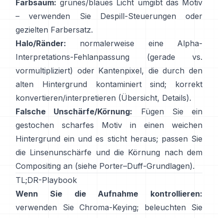
Farbsaum:
grünes/blaues Licht umgibt das Motiv
– verwenden Sie
Despill-Steuerungen
oder
gezielten Farbersatz.
Halo/Ränder:
normalerweise eine Alpha-
Interpretations-Fehlanpassung (gerade vs.
vormultipliziert) oder Kantenpixel, die durch den
alten Hintergrund kontaminiert sind; korrekt
konvertieren/interpretieren
(
Übersicht
,
Details
).
Falsche Unschärfe/Körnung:
Fügen Sie ein
gestochen scharfes Motiv in einen weichen
Hintergrund ein und es sticht heraus; passen Sie
die Linsenunschärfe und die Körnung nach dem
Compositing an (siehe
Porter–Duff-Grundlagen
).
TL;DR-Playbook
Wenn Sie die Aufnahme kontrollieren:
verwenden Sie Chroma-Keying; beleuchten Sie