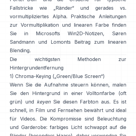
Fallstricke wie „Ränder“ und
gerades vs.
vormultipliziertes Alpha
. Praktische Anleitungen
zur Vormultiplikation und linearen Farbe finden
Sie in
Microsofts Win2D-Notizen
,
Søren
Sandmann
und
Lomonts Beitrag zum linearen
Blending
.
Die wichtigsten Methoden zur
Hintergrundentfernung
1) Chroma-Keying („Green/Blue Screen“)
Wenn Sie die Aufnahme steuern können, malen
Sie den Hintergrund in einer Volltonfarbe (oft
grün) und
keyen
Sie diesen Farbton aus. Es ist
schnell, in Film und Fernsehen bewährt und ideal
für Videos. Die Kompromisse sind Beleuchtung
und Garderobe: farbiges Licht schwappt auf die
Ränder (besonders Haare), daher verwenden Sie