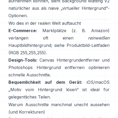
aufnehmen können, sieht
Background Matting V2
natürlicher aus als naive „virtueller Hintergrund“-
Optionen.
Wo dies in der realen Welt auftaucht
E-Commerce:
Marktplätze (z. B. Amazon)
verlangen oft einen
reinweißen
Hauptbildhintergrund; siehe
Produktbild-Leitfaden
(RGB 255,255,255).
Design-Tools:
Canvas
Hintergrundentferner
und
Photoshops
Hintergrund entfernen
optimieren
schnelle Ausschnitte.
Bequemlichkeit auf dem Gerät:
iOS/macOS
„
Motiv vom Hintergrund lösen
“ ist ideal für
gelegentliches Teilen.
Warum Ausschnitte manchmal unecht aussehen
(und Korrekturen)