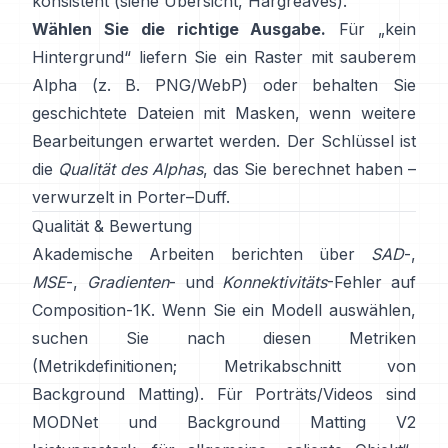
konsistent (siehe
Übersicht
,
Hargreaves
).
Wählen Sie die richtige Ausgabe.
Für „kein
Hintergrund“ liefern Sie ein Raster mit sauberem
Alpha (z. B. PNG/WebP) oder behalten Sie
geschichtete Dateien mit Masken, wenn weitere
Bearbeitungen erwartet werden. Der Schlüssel ist
die
Qualität des Alphas
, das Sie berechnet haben –
verwurzelt in
Porter–Duff
.
Qualität & Bewertung
Akademische Arbeiten berichten über
SAD
-,
MSE
-,
Gradienten
- und
Konnektivitäts
-Fehler auf
Composition-1K
. Wenn Sie ein Modell auswählen,
suchen Sie nach diesen Metriken
(
Metrikdefinitionen
;
Metrikabschnitt von
Background Matting
). Für Porträts/Videos sind
MODNet
und
Background Matting V2