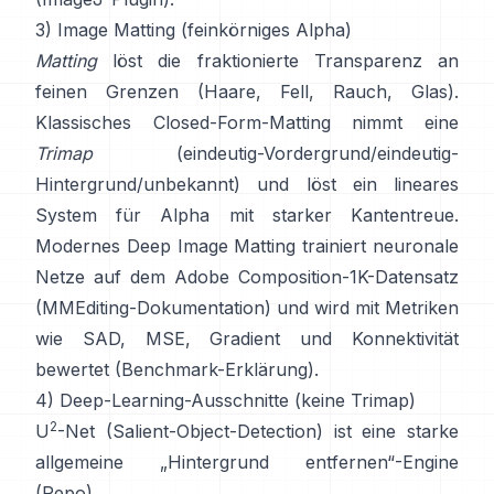
3) Image Matting (feinkörniges Alpha)
Matting
löst die fraktionierte Transparenz an
feinen Grenzen (Haare, Fell, Rauch, Glas).
Klassisches
Closed-Form-Matting
nimmt eine
Trimap
(eindeutig-Vordergrund/eindeutig-
Hintergrund/unbekannt) und löst ein lineares
System für Alpha mit starker Kantentreue.
Modernes
Deep Image Matting
trainiert neuronale
Netze auf dem
Adobe Composition-1K
-Datensatz
(
MMEditing-Dokumentation
) und wird mit Metriken
wie
SAD, MSE, Gradient und Konnektivität
bewertet (
Benchmark-Erklärung
).
4) Deep-Learning-Ausschnitte (keine Trimap)
2
U
-Net
(Salient-Object-Detection) ist eine starke
allgemeine „Hintergrund entfernen“-Engine
(
Repo
).