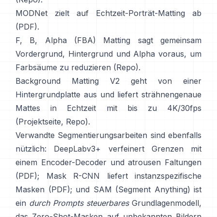
MODNet
zielt auf Echtzeit-Porträt-Matting ab
(
PDF
).
F, B, Alpha (FBA) Matting
sagt gemeinsam
Vordergrund, Hintergrund und Alpha voraus, um
Farbsäume zu reduzieren
(
Repo
).
Background Matting V2
geht von einer
Hintergrundplatte aus und liefert strähnengenaue
Mattes in Echtzeit mit bis zu 4K/30fps
(
Projektseite
,
Repo
).
Verwandte Segmentierungsarbeiten sind ebenfalls
nützlich:
DeepLabv3+
verfeinert Grenzen mit
einem Encoder-Decoder und atrousen Faltungen
(
PDF
);
Mask R-CNN
liefert instanzspezifische
Masken
(
PDF
); und
SAM (Segment Anything)
ist
ein
durch Prompts steuerbares
Grundlagenmodell,
das Zero-Shot-Masken auf unbekannten Bildern