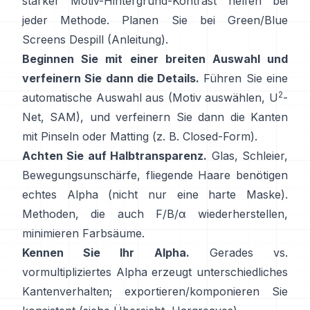
starker Motiv-Hintergrund-Kontrast helfen bei
jeder Methode. Planen Sie bei Green/Blue
Screens
Despill
(
Anleitung
).
Beginnen Sie mit einer breiten Auswahl und
verfeinern Sie dann die Details.
Führen Sie eine
2
automatische Auswahl aus (Motiv auswählen,
U
-
Net
,
SAM
), und verfeinern Sie dann die Kanten
mit Pinseln oder Matting (z. B.
Closed-Form
).
Achten Sie auf Halbtransparenz.
Glas, Schleier,
Bewegungsunschärfe, fliegende Haare benötigen
echtes Alpha (nicht nur eine harte Maske).
Methoden, die auch
F/B/α
wiederherstellen,
minimieren Farbsäume.
Kennen Sie Ihr Alpha.
Gerades vs.
vormultipliziertes
Alpha erzeugt unterschiedliches
Kantenverhalten; exportieren/komponieren Sie