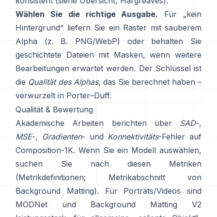
konsistent (siehe
Übersicht
,
Hargreaves
).
Wählen Sie die richtige Ausgabe.
Für „kein
Hintergrund“ liefern Sie ein Raster mit sauberem
Alpha (z. B. PNG/WebP) oder behalten Sie
geschichtete Dateien mit Masken, wenn weitere
Bearbeitungen erwartet werden. Der Schlüssel ist
die
Qualität des Alphas
, das Sie berechnet haben –
verwurzelt in
Porter–Duff
.
Qualität & Bewertung
Akademische Arbeiten berichten über
SAD
-,
MSE
-,
Gradienten
- und
Konnektivitäts
-Fehler auf
Composition-1K
. Wenn Sie ein Modell auswählen,
suchen Sie nach diesen Metriken
(
Metrikdefinitionen
;
Metrikabschnitt von
Background Matting
). Für Porträts/Videos sind
MODNet
und
Background Matting V2