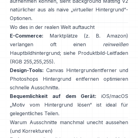
aufnehmen können, sieht
Background Matting V2
natürlicher aus als naive „virtueller Hintergrund“-
Optionen.
Wo dies in der realen Welt auftaucht
E-Commerce:
Marktplätze (z. B. Amazon)
verlangen oft einen
reinweißen
Hauptbildhintergrund; siehe
Produktbild-Leitfaden
(RGB 255,255,255).
Design-Tools:
Canvas
Hintergrundentferner
und
Photoshops
Hintergrund entfernen
optimieren
schnelle Ausschnitte.
Bequemlichkeit auf dem Gerät:
iOS/macOS
„
Motiv vom Hintergrund lösen
“ ist ideal für
gelegentliches Teilen.
Warum Ausschnitte manchmal unecht aussehen
(und Korrekturen)