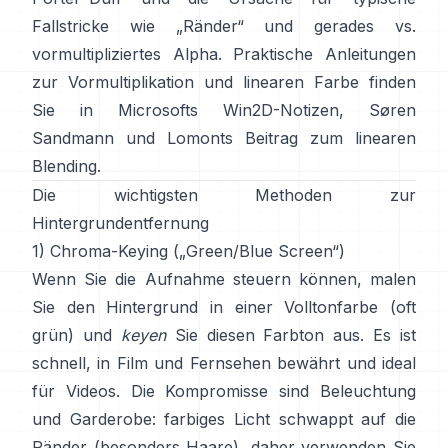
Fallstricke wie „Ränder“ und
gerades vs.
vormultipliziertes Alpha
. Praktische Anleitungen
zur Vormultiplikation und linearen Farbe finden
Sie in
Microsofts Win2D-Notizen
,
Søren
Sandmann
und
Lomonts Beitrag zum linearen
Blending
.
Die wichtigsten Methoden zur
Hintergrundentfernung
1) Chroma-Keying („Green/Blue Screen“)
Wenn Sie die Aufnahme steuern können, malen
Sie den Hintergrund in einer Volltonfarbe (oft
grün) und
keyen
Sie diesen Farbton aus. Es ist
schnell, in Film und Fernsehen bewährt und ideal
für Videos. Die Kompromisse sind Beleuchtung
und Garderobe: farbiges Licht schwappt auf die
Ränder (besonders Haare), daher verwenden Sie