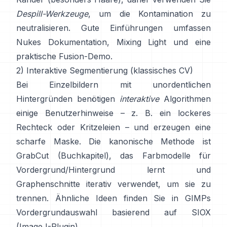
Despill-Werkzeuge
, um die Kontamination zu
neutralisieren. Gute Einführungen umfassen
Nukes Dokumentation
,
Mixing Light
und eine
praktische
Fusion-Demo
.
2) Interaktive Segmentierung (klassisches CV)
Bei Einzelbildern mit unordentlichen
Hintergründen benötigen
interaktive
Algorithmen
einige Benutzerhinweise – z. B. ein lockeres
Rechteck oder Kritzeleien – und erzeugen eine
scharfe Maske. Die kanonische Methode ist
GrabCut
(
Buchkapitel
), das Farbmodelle für
Vordergrund/Hintergrund lernt und
Graphenschnitte iterativ verwendet, um sie zu
trennen. Ähnliche Ideen finden Sie in
GIMPs
Vordergrundauswahl
basierend auf
SIOX
(
ImageJ-Plugin
).