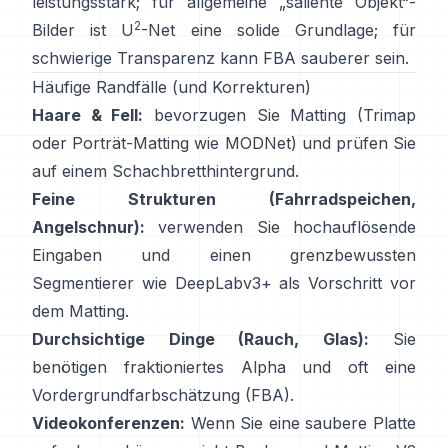
leistungsstark; für allgemeine „saliente Objekt“-
2
Bilder ist
U
-Net
eine solide Grundlage; für
schwierige Transparenz kann
FBA
sauberer sein.
Häufige Randfälle (und Korrekturen)
Haare & Fell:
bevorzugen Sie Matting (Trimap
oder Porträt-Matting wie
MODNet
) und prüfen Sie
auf einem Schachbretthintergrund.
Feine Strukturen (Fahrradspeichen,
Angelschnur):
verwenden Sie hochauflösende
Eingaben und einen grenzbewussten
Segmentierer wie
DeepLabv3+
als Vorschritt vor
dem Matting.
Durchsichtige Dinge (Rauch, Glas):
Sie
benötigen fraktioniertes Alpha und oft eine
Vordergrundfarbschätzung
(
FBA
).
Videokonferenzen:
Wenn Sie eine saubere Platte