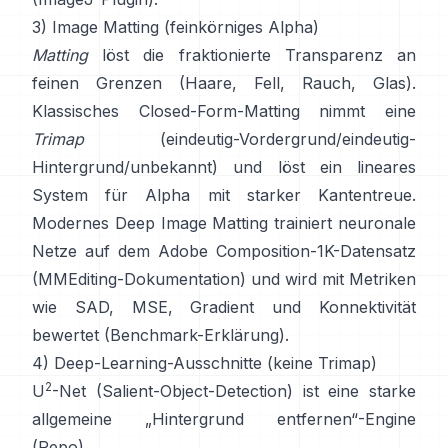
3) Image Matting (feinkörniges Alpha)
Matting
löst die fraktionierte Transparenz an
feinen Grenzen (Haare, Fell, Rauch, Glas).
Klassisches
Closed-Form-Matting
nimmt eine
Trimap
(eindeutig-Vordergrund/eindeutig-
Hintergrund/unbekannt) und löst ein lineares
System für Alpha mit starker Kantentreue.
Modernes
Deep Image Matting
trainiert neuronale
Netze auf dem
Adobe Composition-1K
-Datensatz
(
MMEditing-Dokumentation
) und wird mit Metriken
wie
SAD, MSE, Gradient und Konnektivität
bewertet (
Benchmark-Erklärung
).
4) Deep-Learning-Ausschnitte (keine Trimap)
2
U
-Net
(Salient-Object-Detection) ist eine starke
allgemeine „Hintergrund entfernen“-Engine
(
Repo
).