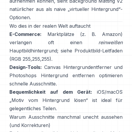
aufnehmen können, sieht
Background Matting V2
natürlicher aus als naive „virtueller Hintergrund“-
Optionen.
Wo dies in der realen Welt auftaucht
E-Commerce:
Marktplätze (z. B. Amazon)
verlangen oft einen
reinweißen
Hauptbildhintergrund; siehe
Produktbild-Leitfaden
(RGB 255,255,255).
Design-Tools:
Canvas
Hintergrundentferner
und
Photoshops
Hintergrund entfernen
optimieren
schnelle Ausschnitte.
Bequemlichkeit auf dem Gerät:
iOS/macOS
„
Motiv vom Hintergrund lösen
“ ist ideal für
gelegentliches Teilen.
Warum Ausschnitte manchmal unecht aussehen
(und Korrekturen)