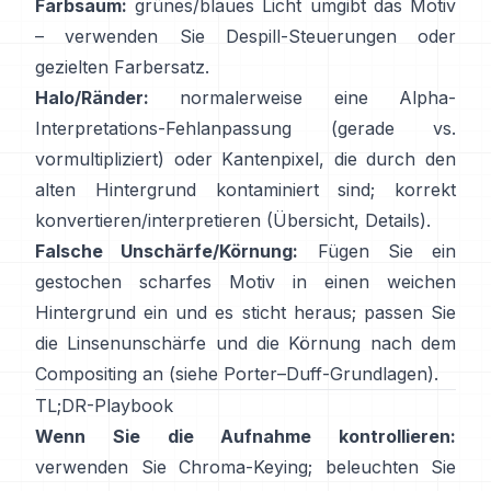
Farbsaum:
grünes/blaues Licht umgibt das Motiv
– verwenden Sie
Despill-Steuerungen
oder
gezielten Farbersatz.
Halo/Ränder:
normalerweise eine Alpha-
Interpretations-Fehlanpassung (gerade vs.
vormultipliziert) oder Kantenpixel, die durch den
alten Hintergrund kontaminiert sind; korrekt
konvertieren/interpretieren
(
Übersicht
,
Details
).
Falsche Unschärfe/Körnung:
Fügen Sie ein
gestochen scharfes Motiv in einen weichen
Hintergrund ein und es sticht heraus; passen Sie
die Linsenunschärfe und die Körnung nach dem
Compositing an (siehe
Porter–Duff-Grundlagen
).
TL;DR-Playbook
Wenn Sie die Aufnahme kontrollieren:
verwenden Sie Chroma-Keying; beleuchten Sie