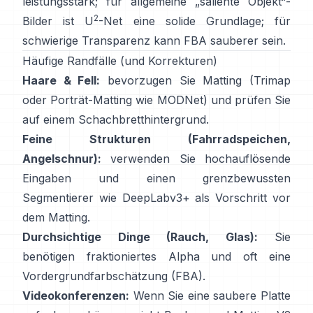
leistungsstark; für allgemeine „saliente Objekt“-
2
Bilder ist
U
-Net
eine solide Grundlage; für
schwierige Transparenz kann
FBA
sauberer sein.
Häufige Randfälle (und Korrekturen)
Haare & Fell:
bevorzugen Sie Matting (Trimap
oder Porträt-Matting wie
MODNet
) und prüfen Sie
auf einem Schachbretthintergrund.
Feine Strukturen (Fahrradspeichen,
Angelschnur):
verwenden Sie hochauflösende
Eingaben und einen grenzbewussten
Segmentierer wie
DeepLabv3+
als Vorschritt vor
dem Matting.
Durchsichtige Dinge (Rauch, Glas):
Sie
benötigen fraktioniertes Alpha und oft eine
Vordergrundfarbschätzung
(
FBA
).
Videokonferenzen:
Wenn Sie eine saubere Platte