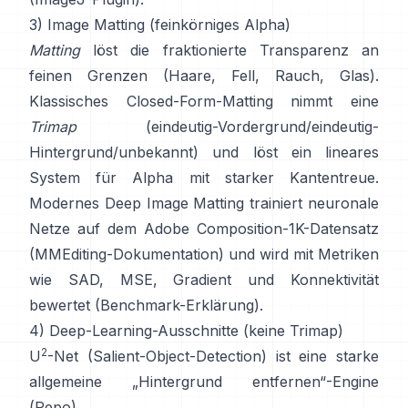
3) Image Matting (feinkörniges Alpha)
Matting
löst die fraktionierte Transparenz an
feinen Grenzen (Haare, Fell, Rauch, Glas).
Klassisches
Closed-Form-Matting
nimmt eine
Trimap
(eindeutig-Vordergrund/eindeutig-
Hintergrund/unbekannt) und löst ein lineares
System für Alpha mit starker Kantentreue.
Modernes
Deep Image Matting
trainiert neuronale
Netze auf dem
Adobe Composition-1K
-Datensatz
(
MMEditing-Dokumentation
) und wird mit Metriken
wie
SAD, MSE, Gradient und Konnektivität
bewertet (
Benchmark-Erklärung
).
4) Deep-Learning-Ausschnitte (keine Trimap)
2
U
-Net
(Salient-Object-Detection) ist eine starke
allgemeine „Hintergrund entfernen“-Engine
(
Repo
).