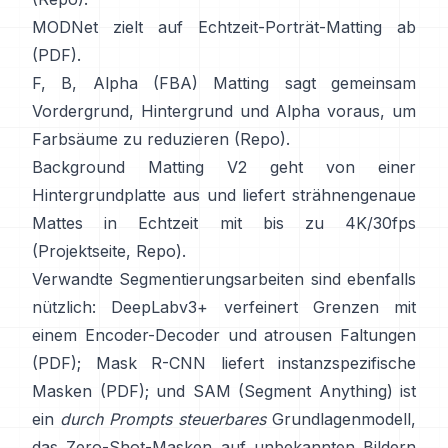
MODNet
zielt auf Echtzeit-Porträt-Matting ab
(
PDF
).
F, B, Alpha (FBA) Matting
sagt gemeinsam
Vordergrund, Hintergrund und Alpha voraus, um
Farbsäume zu reduzieren
(
Repo
).
Background Matting V2
geht von einer
Hintergrundplatte aus und liefert strähnengenaue
Mattes in Echtzeit mit bis zu 4K/30fps
(
Projektseite
,
Repo
).
Verwandte Segmentierungsarbeiten sind ebenfalls
nützlich:
DeepLabv3+
verfeinert Grenzen mit
einem Encoder-Decoder und atrousen Faltungen
(
PDF
);
Mask R-CNN
liefert instanzspezifische
Masken
(
PDF
); und
SAM (Segment Anything)
ist
ein
durch Prompts steuerbares
Grundlagenmodell,
das Zero-Shot-Masken auf unbekannten Bildern