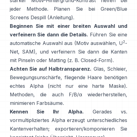
starker Motiv-Hintergrund-Kontrast helfen bei
jeder Methode. Planen Sie bei Green/Blue
Screens
Despill
(
Anleitung
).
Beginnen Sie mit einer breiten Auswahl und
verfeinern Sie dann die Details.
Führen Sie eine
2
automatische Auswahl aus (Motiv auswählen,
U
-
Net
,
SAM
), und verfeinern Sie dann die Kanten
mit Pinseln oder Matting (z. B.
Closed-Form
).
Achten Sie auf Halbtransparenz.
Glas, Schleier,
Bewegungsunschärfe, fliegende Haare benötigen
echtes Alpha (nicht nur eine harte Maske).
Methoden, die auch
F/B/α
wiederherstellen,
minimieren Farbsäume.
Kennen Sie Ihr Alpha.
Gerades vs.
vormultipliziertes
Alpha erzeugt unterschiedliches
Kantenverhalten; exportieren/komponieren Sie