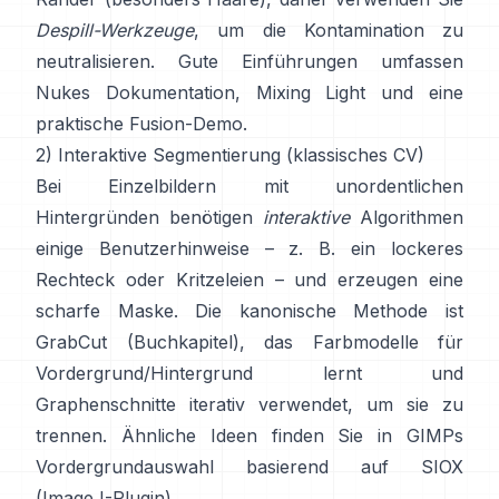
Despill-Werkzeuge
, um die Kontamination zu
neutralisieren. Gute Einführungen umfassen
Nukes Dokumentation
,
Mixing Light
und eine
praktische
Fusion-Demo
.
2) Interaktive Segmentierung (klassisches CV)
Bei Einzelbildern mit unordentlichen
Hintergründen benötigen
interaktive
Algorithmen
einige Benutzerhinweise – z. B. ein lockeres
Rechteck oder Kritzeleien – und erzeugen eine
scharfe Maske. Die kanonische Methode ist
GrabCut
(
Buchkapitel
), das Farbmodelle für
Vordergrund/Hintergrund lernt und
Graphenschnitte iterativ verwendet, um sie zu
trennen. Ähnliche Ideen finden Sie in
GIMPs
Vordergrundauswahl
basierend auf
SIOX
(
ImageJ-Plugin
).