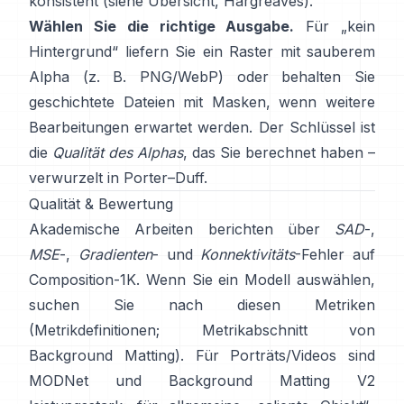
konsistent (siehe
Übersicht
,
Hargreaves
).
Wählen Sie die richtige Ausgabe.
Für „kein
Hintergrund“ liefern Sie ein Raster mit sauberem
Alpha (z. B. PNG/WebP) oder behalten Sie
geschichtete Dateien mit Masken, wenn weitere
Bearbeitungen erwartet werden. Der Schlüssel ist
die
Qualität des Alphas
, das Sie berechnet haben –
verwurzelt in
Porter–Duff
.
Qualität & Bewertung
Akademische Arbeiten berichten über
SAD
-,
MSE
-,
Gradienten
- und
Konnektivitäts
-Fehler auf
Composition-1K
. Wenn Sie ein Modell auswählen,
suchen Sie nach diesen Metriken
(
Metrikdefinitionen
;
Metrikabschnitt von
Background Matting
). Für Porträts/Videos sind
MODNet
und
Background Matting V2