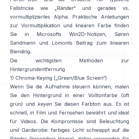
Fallstricke wie „Ränder“ und
gerades vs.
vormultipliziertes Alpha
. Praktische Anleitungen
zur Vormultiplikation und linearen Farbe finden
Sie in
Microsofts Win2D-Notizen
,
Søren
Sandmann
und
Lomonts Beitrag zum linearen
Blending
.
Die wichtigsten Methoden zur
Hintergrundentfernung
1) Chroma-Keying („Green/Blue Screen“)
Wenn Sie die Aufnahme steuern können, malen
Sie den Hintergrund in einer Volltonfarbe (oft
grün) und
keyen
Sie diesen Farbton aus. Es ist
schnell, in Film und Fernsehen bewährt und ideal
für Videos. Die Kompromisse sind Beleuchtung
und Garderobe: farbiges Licht schwappt auf die
Ränder (besonders Haare), daher verwenden Sie