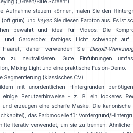
eying („Green/Blue Screen“)
e Aufnahme steuern können, malen Sie den Hintergr
 (oft grün) und
keyen
Sie diesen Farbton aus. Es ist sch
ehen bewährt und ideal für Videos. Die Kompro
g und Garderobe: farbiges Licht schwappt auf
s Haare), daher verwenden Sie
Despill-Werkzeu
ion zu neutralisieren. Gute Einführungen umf
ion
,
Mixing Light
und eine praktische
Fusion-Demo
.
ive Segmentierung (klassisches CV)
bildern mit unordentlichen Hintergründen benötig
n einige Benutzerhinweise – z. B. ein lockeres Re
 – und erzeugen eine scharfe Maske. Die kanonische
chkapitel
), das Farbmodelle für Vordergrund/Hintergr
itte iterativ verwendet, um sie zu trennen. Ähnliche 