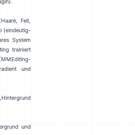
ugin
).
Haare, Fell,
p
(eindeutig-
eares System
ing
trainiert
(
MMEditing-
adient und
„Hintergrund
ergrund und