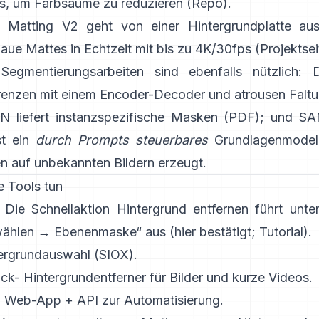
s, um Farbsäume zu reduzieren
(
Repo
).
 Matting V2
geht von einer Hintergrundplatte aus
aue Mattes in Echtzeit mit bis zu 4K/30fps
(
Projektsei
egmentierungsarbeiten sind ebenfalls nützlich:
Grenzen mit einem Encoder-Decoder und atrousen Falt
NN
liefert instanzspezifische Masken
(
PDF
); und
SA
t ein
durch Prompts steuerbares
Grundlagenmodell
 auf unbekannten Bildern erzeugt.
e Tools tun
: Die Schnellaktion
Hintergrund entfernen
führt unte
wählen → Ebenenmaske“ aus
(
hier bestätigt
;
Tutorial
).
ergrundauswahl
(SIOX).
ick-
Hintergrundentferner
für Bilder und kurze Videos.
: Web-App +
API
zur Automatisierung.