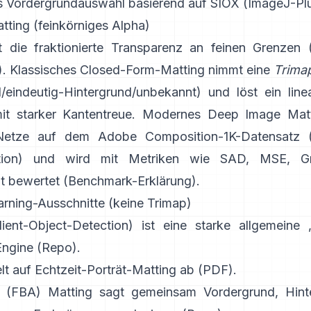
 Vordergrundauswahl
basierend auf
SIOX
(
ImageJ-Pl
tting (feinkörniges Alpha)
 die fraktionierte Transparenz an feinen Grenzen (
. Klassisches
Closed-Form-Matting
nimmt eine
Trima
/eindeutig-Hintergrund/unbekannt) und löst ein lin
it starker Kantentreue. Modernes
Deep Image Matt
 Netze auf dem
Adobe Composition-1K
-Datensatz 
ion
) und wird mit Metriken wie
SAD, MSE, Gr
t bewertet (
Benchmark-Erklärung
).
rning-Ausschnitte (keine Trimap)
ient-Object-Detection) ist eine starke allgemeine 
Engine
(
Repo
).
lt auf Echtzeit-Porträt-Matting ab (
PDF
).
a (FBA) Matting
sagt gemeinsam Vordergrund, Hint