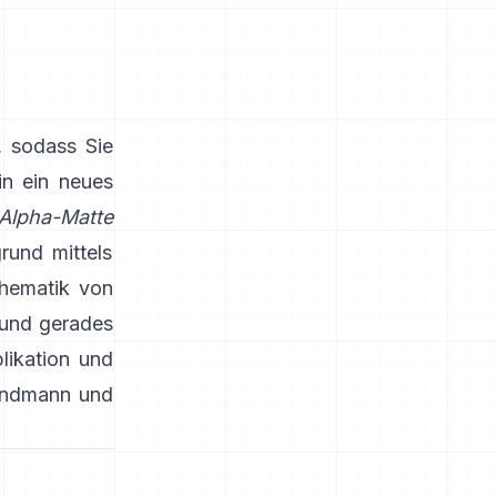
 sodass Sie
in ein neues
Alpha-Matte
rund mittels
thematik von
 und
gerades
likation und
andmann
und