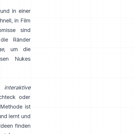
und in einer
nell, in Film
misse sind
 die Ränder
ge
, um die
assen
Nukes
en
interaktive
chteck oder
 Methode ist
und lernt und
Ideen finden