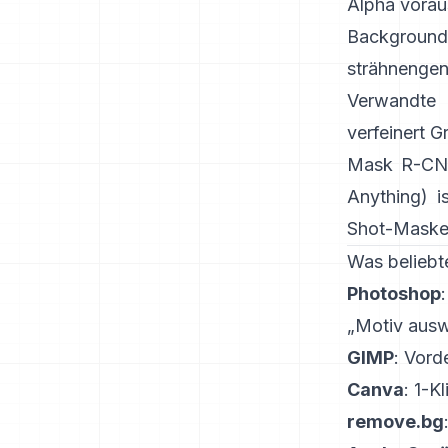
Alpha vorau
Background
strähnengen
Verwandte S
verfeinert 
Mask R-C
Anything)
is
Shot-Masken
Was beliebt
Photoshop
„Motiv aus
GIMP
:
Vord
Canva
: 1-Kl
remove.bg