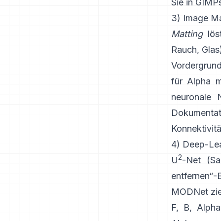
Sie in
GIMPs
3) Image Ma
Matting
löst
Rauch, Glas)
Vordergrund
für Alpha m
neuronale
Dokumentat
Konnektivitä
4) Deep-Lea
2
U
-Net
(Sal
entfernen“-
MODNet
zie
F, B, Alph