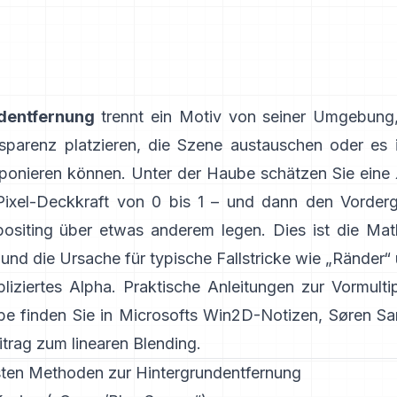
dentfernung
trennt ein Motiv von seiner Umgebung,
sparenz platzieren, die Szene austauschen oder es 
onieren können. Unter der Haube schätzen Sie eine
Pixel-Deckkraft von 0 bis 1 – und dann den Vorderg
siting über etwas anderem legen. Dies ist die Ma
und die Ursache für typische Fallstricke wie „Ränder“
pliziertes Alpha
. Praktische Anleitungen zur Vormultip
be finden Sie in
Microsofts Win2D-Notizen
,
Søren S
trag zum linearen Blending
.
sten Methoden zur Hintergrundentfernung