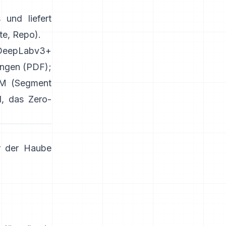
 und liefert
te
,
Repo
).
DeepLabv3+
ungen
(
PDF
);
M (Segment
, das Zero-
r der Haube