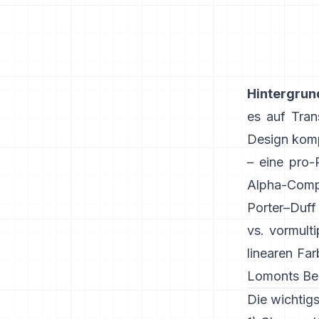
Hintergrun
es auf Tran
Design komp
– eine pro-
Alpha-Compo
Porter–Duff
vs. vormulti
linearen Far
Lomonts Bei
Die wichtig