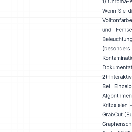
1) Chroma-K
Wenn Sie di
Volltonfarbe
und Ferns
Beleuchtun
(besonder
Kontaminat
Dokumentat
2) Interakt
Bei Einzel
Algorithme
Kritzeleien
GrabCut
(
Bu
Graphenschn