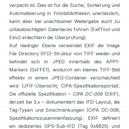
verpackt ist. Dies ist für die Suche, Sortierung und
Automatisierung in Fotobibliotheken unerlässlich,
kann aber bei unachtsamer Weitergabe auch zu
unbeabsichtigten Datenlecks führen (
ExifTool
und
Exiv2
erleichtern die Überprüfung).
Auf niedriger Ebene verwendet EXIF die Image
File Directory (IFD)-Struktur von TIFF wieder und
befindet sich in JPEG innerhalb des APP1-
Markers (0xFFE1), wodurch ein kleines TIFF-Bild
effektiv in einem JPEG-Container verschachtelt
wird (
JFIF-Übersicht
;
CIPA-Spezifikationsportal
).
Die offizielle Spezifikation –
CIPA DC-008
(EXIF),
derzeit bei 3.x – dokumentiert das IFD-Layout, die
Tag-Typen und Einschränkungen (
CIPA DC-008
;
Spezifikationszusammenfassung
). EXIF definiert
ein dediziertes GPS-Sub-IFD (Tag 0x8825) und