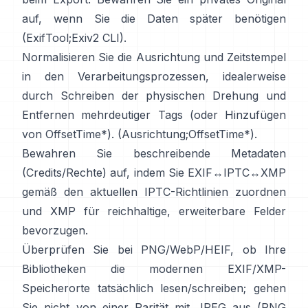
auf, wenn Sie die Daten später benötigen
(
ExifTool
;
Exiv2 CLI
).
Normalisieren Sie die Ausrichtung und Zeitstempel
in den Verarbeitungsprozessen, idealerweise
durch Schreiben der physischen Drehung und
Entfernen mehrdeutiger Tags (oder Hinzufügen
von OffsetTime*). (
Ausrichtung
;
OffsetTime*
).
Bewahren Sie beschreibende Metadaten
(Credits/Rechte) auf, indem Sie EXIF↔IPTC↔XMP
gemäß den aktuellen
IPTC
-Richtlinien zuordnen
und
XMP
für reichhaltige, erweiterbare Felder
bevorzugen.
Überprüfen Sie bei PNG/WebP/HEIF, ob Ihre
Bibliotheken die modernen EXIF/XMP-
Speicherorte tatsächlich lesen/schreiben; gehen
Sie nicht von einer Parität mit JPEG aus (
PNG