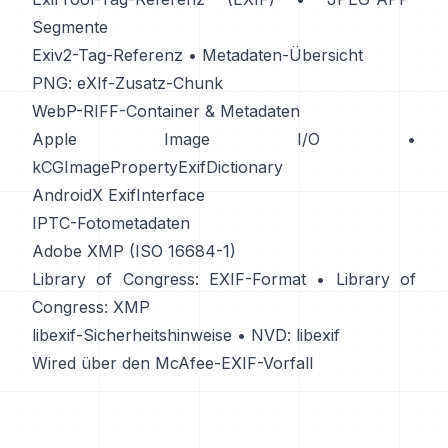
Segmente
Exiv2-Tag-Referenz
•
Metadaten-Übersicht
PNG: eXIf-Zusatz-Chunk
WebP-RIFF-Container & Metadaten
Apple Image I/O
•
kCGImagePropertyExifDictionary
AndroidX ExifInterface
IPTC-Fotometadaten
Adobe XMP (ISO 16684-1)
Library of Congress: EXIF-Format
•
Library of
Congress: XMP
libexif-Sicherheitshinweise
•
NVD: libexif
Wired über den McAfee-EXIF-Vorfall