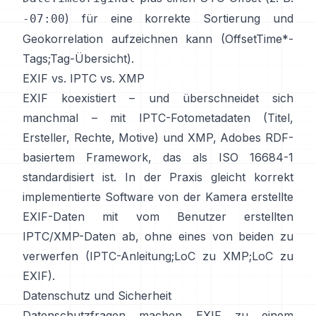
) für eine korrekte Sortierung und
-07:00
Geokorrelation aufzeichnen kann (
OffsetTime*-
Tags
;
Tag-Übersicht
).
EXIF vs. IPTC vs. XMP
EXIF koexistiert – und überschneidet sich
manchmal – mit
IPTC-Fotometadaten
(Titel,
Ersteller, Rechte, Motive) und
XMP
, Adobes RDF-
basiertem Framework, das als ISO 16684-1
standardisiert ist. In der Praxis gleicht korrekt
implementierte Software von der Kamera erstellte
EXIF-Daten mit vom Benutzer erstellten
IPTC/XMP-Daten ab, ohne eines von beiden zu
verwerfen (
IPTC-Anleitung
;
LoC zu XMP
;
LoC zu
EXIF
).
Datenschutz und Sicherheit
Datenschutzfragen machen EXIF zu einem