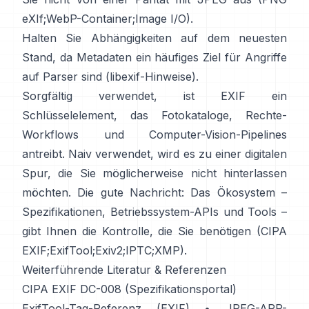
eXIf
;
WebP-Container
;
Image I/O
).
Halten Sie Abhängigkeiten auf dem neuesten
Stand, da Metadaten ein häufiges Ziel für Angriffe
auf Parser sind (
libexif-Hinweise
).
Sorgfältig verwendet, ist EXIF ein
Schlüsselelement, das Fotokataloge, Rechte-
Workflows und Computer-Vision-Pipelines
antreibt. Naiv verwendet, wird es zu einer digitalen
Spur, die Sie möglicherweise nicht hinterlassen
möchten. Die gute Nachricht: Das Ökosystem –
Spezifikationen, Betriebssystem-APIs und Tools –
gibt Ihnen die Kontrolle, die Sie benötigen (
CIPA
EXIF
;
ExifTool
;
Exiv2
;
IPTC
;
XMP
).
Weiterführende Literatur & Referenzen
CIPA EXIF DC-008 (Spezifikationsportal)
ExifTool-Tag-Referenz (EXIF)
•
JPEG-APP-