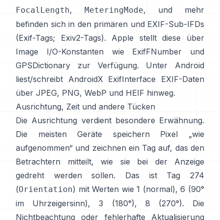
,
, und mehr
FocalLength
MeteringMode
befinden sich in den primären und EXIF-Sub-IFDs
(
Exif-Tags
;
Exiv2-Tags
). Apple stellt diese über
Image I/O-Konstanten wie
ExifFNumber
und
GPSDictionary
zur Verfügung. Unter Android
liest/schreibt
AndroidX ExifInterface
EXIF-Daten
über JPEG, PNG, WebP und HEIF hinweg.
Ausrichtung, Zeit und andere Tücken
Die Ausrichtung verdient besondere Erwähnung.
Die meisten Geräte speichern Pixel „wie
aufgenommen“ und zeichnen ein Tag auf, das den
Betrachtern mitteilt, wie sie bei der Anzeige
gedreht werden sollen. Das ist Tag 274
(
) mit Werten wie 1 (normal), 6 (90°
Orientation
im Uhrzeigersinn), 3 (180°), 8 (270°). Die
Nichtbeachtung oder fehlerhafte Aktualisierung