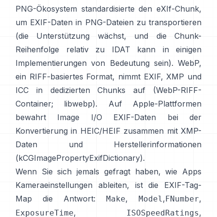
PNG-Ökosystem standardisierte den
eXIf-Chunk
,
um EXIF-Daten in PNG-Dateien zu transportieren
(die Unterstützung wächst, und die Chunk-
Reihenfolge relativ zu IDAT kann in einigen
Implementierungen von Bedeutung sein). WebP,
ein RIFF-basiertes Format, nimmt EXIF, XMP und
ICC in dedizierten Chunks auf (
WebP-RIFF-
Container
;
libwebp
). Auf Apple-Plattformen
bewahrt
Image I/O
EXIF-Daten bei der
Konvertierung in HEIC/HEIF zusammen mit XMP-
Daten und Herstellerinformationen
(
kCGImagePropertyExifDictionary
).
Wenn Sie sich jemals gefragt haben, wie Apps
Kameraeinstellungen ableiten, ist die EXIF-Tag-
Map die Antwort:
,
,
,
Make
Model
FNumber
,
,
ExposureTime
ISOSpeedRatings