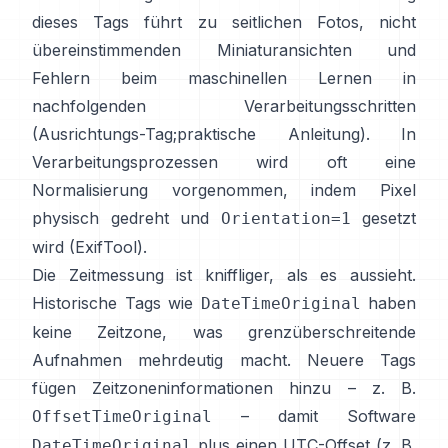
dieses Tags führt zu seitlichen Fotos, nicht
übereinstimmenden Miniaturansichten und
Fehlern beim maschinellen Lernen in
nachfolgenden Verarbeitungsschritten
(
Ausrichtungs-Tag
;
praktische Anleitung
). In
Verarbeitungsprozessen wird oft eine
Normalisierung vorgenommen, indem Pixel
physisch gedreht und
gesetzt
Orientation=1
wird (
ExifTool
).
Die Zeitmessung ist kniffliger, als es aussieht.
Historische Tags wie
haben
DateTimeOriginal
keine Zeitzone, was grenzüberschreitende
Aufnahmen mehrdeutig macht. Neuere Tags
fügen Zeitzoneninformationen hinzu – z. B.
– damit Software
OffsetTimeOriginal
plus einen UTC-Offset (z. B.
DateTimeOriginal