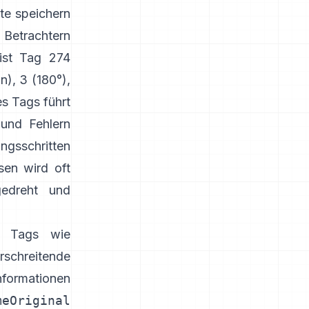
te speichern
Betrachtern
 ist Tag 274
n), 3 (180°),
es Tags führt
 und Fehlern
sschritten
sen wird oft
gedreht und
he Tags wie
chreitende
formationen
meOriginal