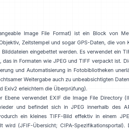
ngeable Image File Format) ist ein Block von Me
 Objektiv, Zeitstempel und sogar GPS-Daten, die von
n Bilddateien eingebettet werden. Es verwendet ein
TI
, das in Formaten wie
JPEG
und
TIFF
verpackt ist. Die
ierung und Automatisierung in Fotobibliotheken unerlä
achtsamer Weitergabe auch zu unbeabsichtigten Daten
nd
Exiv2
erleichtern die Überprüfung).
er Ebene verwendet EXIF die Image File Directory (I
ieder und befindet sich in JPEG innerhalb des A
odurch ein kleines TIFF-Bild effektiv in einem JP
lt wird (
JFIF-Übersicht
;
CIPA-Spezifikationsportal
). 