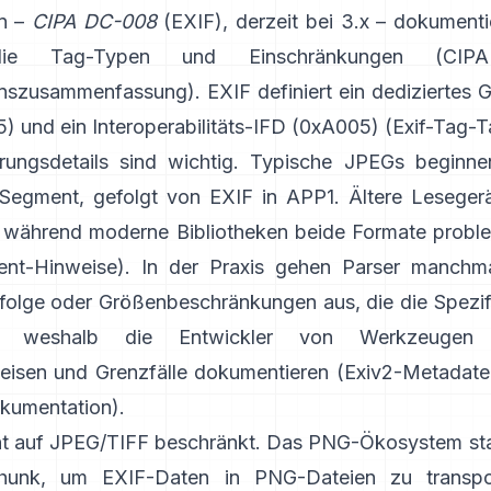
on –
CIPA DC-008
(EXIF), derzeit bei 3.x – dokumenti
die Tag-Typen und Einschränkungen (
CIP
ionszusammenfassung
). EXIF definiert ein dedizierte
) und ein Interoperabilitäts-IFD (0xA005) (
Exif-Tag-T
rungsdetails sind wichtig. Typische JPEGs beginn
egment, gefolgt von EXIF in APP1. Ältere Leseger
, während moderne Bibliotheken beide Formate probl
nt-Hinweise
). In der Praxis gehen Parser manchma
olge oder Größenbeschränkungen aus, die die Spezifi
bt, weshalb die Entwickler von Werkzeugen s
eisen und Grenzfälle dokumentieren (
Exiv2-Metadate
kumentation
).
cht auf JPEG/TIFF beschränkt. Das PNG-Ökosystem sta
hunk
, um EXIF-Daten in PNG-Dateien zu transpor