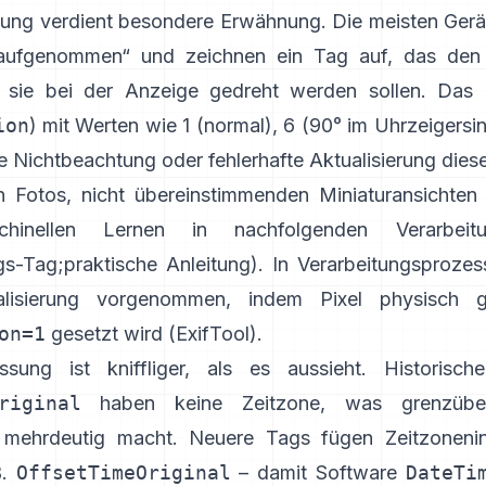
tung verdient besondere Erwähnung. Die meisten Gerä
 aufgenommen“ und zeichnen ein Tag auf, das den 
ie sie bei der Anzeige gedreht werden sollen. Das
ion
) mit Werten wie 1 (normal), 6 (90° im Uhrzeigersin
e Nichtbeachtung oder fehlerhafte Aktualisierung dies
en Fotos, nicht übereinstimmenden Miniaturansichten
hinellen Lernen in nachfolgenden Verarbeitung
gs-Tag
;
praktische Anleitung
). In Verarbeitungsprozes
lisierung vorgenommen, indem Pixel physisch 
on=1
gesetzt wird (
ExifTool
).
ssung ist kniffliger, als es aussieht. Historisc
riginal
haben keine Zeitzone, was grenzübers
mehrdeutig macht. Neuere Tags fügen Zeitzonenin
B.
OffsetTimeOriginal
– damit Software
DateTi