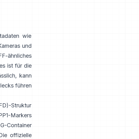
tadaten wie
 Kameras und
FF-ähnliches
s ist für die
sslich, kann
lecks führen
FD)-Struktur
PP1-Markers
EG-Container
Die offizielle