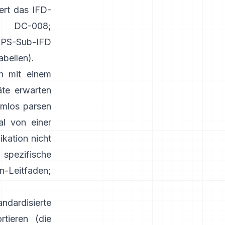
ert das IFD-
A DC-008
;
s GPS-Sub-IFD
abellen
).
en mit einem
äte erwarten
emlos parsen
l von einer
kation nicht
pezifische
n-Leitfaden
;
ndardisierte
tieren (die