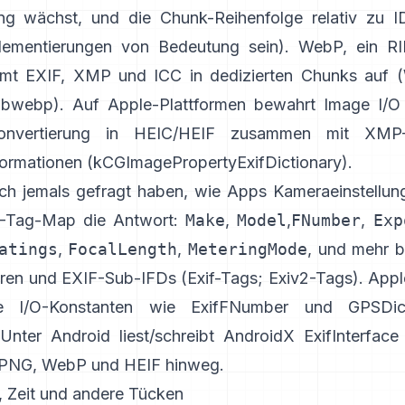
ng wächst, und die Chunk-Reihenfolge relativ zu 
lementierungen von Bedeutung sein). WebP, ein RI
mmt EXIF, XMP und ICC in dedizierten Chunks auf (
libwebp
). Auf Apple-Plattformen bewahrt
Image I/O
onvertierung in HEIC/HEIF zusammen mit XMP
formationen (
kCGImagePropertyExifDictionary
).
ch jemals gefragt haben, wie Apps Kameraeinstellung
IF-Tag-Map die Antwort:
Make
,
Model
,
FNumber
,
Exp
atings
,
FocalLength
,
MeteringMode
, und mehr b
ären und EXIF-Sub-IFDs (
Exif-Tags
;
Exiv2-Tags
). Appl
e I/O-Konstanten wie
ExifFNumber
und
GPSDic
Unter Android liest/schreibt
AndroidX ExifInterface
 PNG, WebP und HEIF hinweg.
, Zeit und andere Tücken