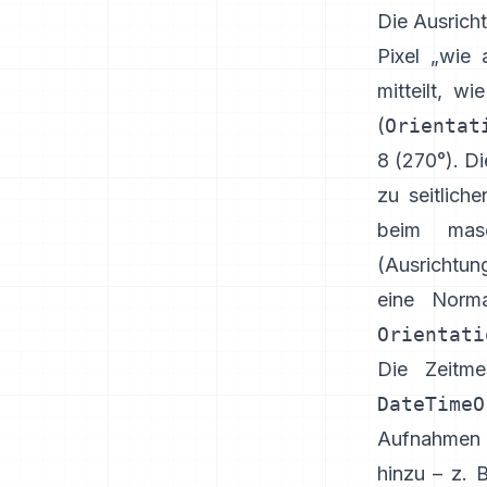
Die Ausrich
Pixel „wie
mitteilt, w
(
Orientat
8 (270°). Di
zu seitlich
beim masc
(
Ausrichtun
eine Norma
Orientati
Die Zeitme
DateTimeO
Aufnahmen 
hinzu – z. 