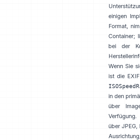
Unterstützu
einigen Imp
Format, ni
Container
;
bei der K
Herstellerin
Wenn Sie si
ist die EX
ISOSpeedR
in den prim
über Imag
Verfügung. 
über JPEG,
Ausrichtung