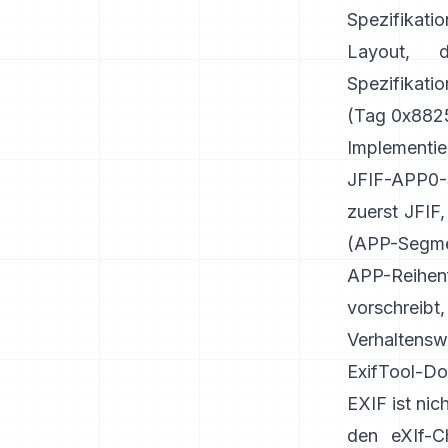
Spezifikati
Layout, 
Spezifikat
(Tag 0x8825
Implementie
JFIF-APP0-S
zuerst JFIF
(
APP-Segme
APP-Reihenf
vorschrei
Verhaltensw
ExifTool-Do
EXIF ist ni
den
eXIf-C