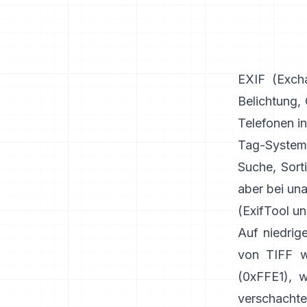
EXIF
(Excha
Belichtung,
Telefonen i
Tag-System
Suche, Sort
aber bei un
(
ExifTool
u
Auf niedrig
von TIFF w
(0xFFE1), w
verschachte