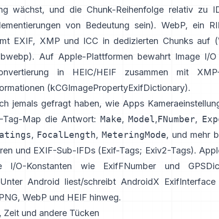
ng wächst, und die Chunk-Reihenfolge relativ zu 
lementierungen von Bedeutung sein). WebP, ein RI
mmt EXIF, XMP und ICC in dedizierten Chunks auf (
libwebp
). Auf Apple-Plattformen bewahrt
Image I/O
onvertierung in HEIC/HEIF zusammen mit XMP
formationen (
kCGImagePropertyExifDictionary
).
ch jemals gefragt haben, wie Apps Kameraeinstellung
IF-Tag-Map die Antwort:
Make
,
Model
,
FNumber
,
Exp
atings
,
FocalLength
,
MeteringMode
, und mehr b
ären und EXIF-Sub-IFDs (
Exif-Tags
;
Exiv2-Tags
). Appl
e I/O-Konstanten wie
ExifFNumber
und
GPSDic
Unter Android liest/schreibt
AndroidX ExifInterface
 PNG, WebP und HEIF hinweg.
, Zeit und andere Tücken