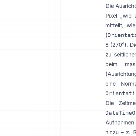
Die Ausrich
Pixel „wie
mitteilt, w
(
Orientat
8 (270°). Di
zu seitlich
beim masc
(
Ausrichtun
eine Norma
Orientati
Die Zeitme
DateTimeO
Aufnahmen 
hinzu – z. 