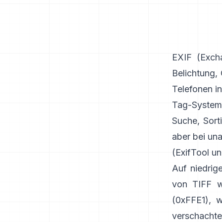
EXIF
(Excha
Belichtung,
Telefonen i
Tag-System
Suche, Sort
aber bei un
(
ExifTool
u
Auf niedrig
von TIFF w
(0xFFE1), w
verschachte