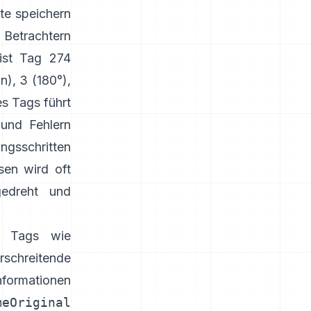
te speichern
Betrachtern
 ist Tag 274
n), 3 (180°),
es Tags führt
 und Fehlern
sschritten
sen wird oft
gedreht und
he Tags wie
chreitende
formationen
meOriginal