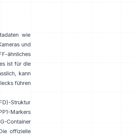
tadaten wie
 Kameras und
FF-ähnliches
s ist für die
sslich, kann
lecks führen
FD)-Struktur
PP1-Markers
EG-Container
Die offizielle