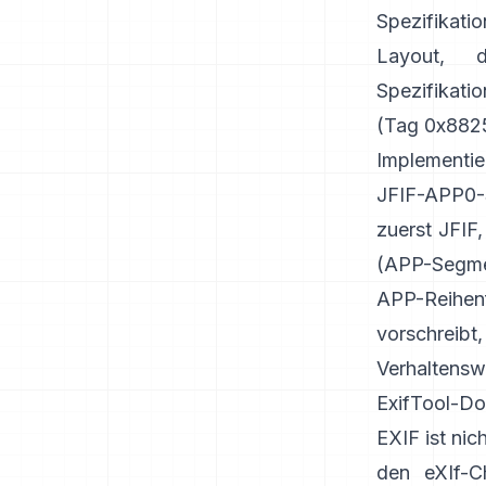
Spezifikati
Layout, 
Spezifikat
(Tag 0x8825
Implementie
JFIF-APP0-S
zuerst JFIF
(
APP-Segme
APP-Reihenf
vorschrei
Verhaltensw
ExifTool-Do
EXIF ist ni
den
eXIf-C