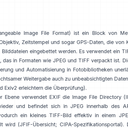
ngeable Image File Format) ist ein Block von Me
 Objektiv, Zeitstempel und sogar GPS-Daten, die von
n Bilddateien eingebettet werden. Es verwendet ein
TI
, das in Formaten wie
JPEG
und
TIFF
verpackt ist. Die
ierung und Automatisierung in Fotobibliotheken unerlä
achtsamer Weitergabe auch zu unbeabsichtigten Daten
nd
Exiv2
erleichtern die Überprüfung).
er Ebene verwendet EXIF die Image File Directory (I
ieder und befindet sich in JPEG innerhalb des A
odurch ein kleines TIFF-Bild effektiv in einem JP
lt wird (
JFIF-Übersicht
;
CIPA-Spezifikationsportal
). 