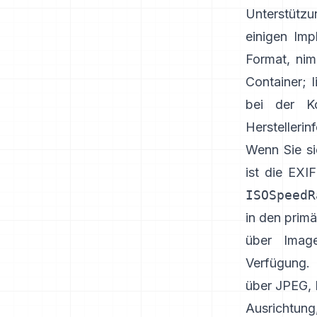
Unterstützu
einigen Imp
Format, ni
Container
;
bei der K
Herstellerin
Wenn Sie si
ist die EX
ISOSpeedR
in den prim
über Imag
Verfügung. 
über JPEG,
Ausrichtung