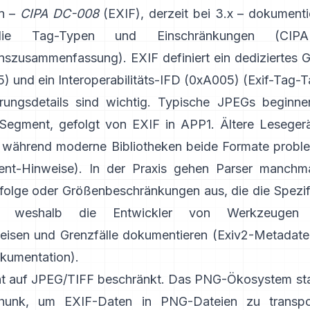
on –
CIPA DC-008
(EXIF), derzeit bei 3.x – dokumenti
die Tag-Typen und Einschränkungen (
CIP
ionszusammenfassung
). EXIF definiert ein dedizierte
) und ein Interoperabilitäts-IFD (0xA005) (
Exif-Tag-T
rungsdetails sind wichtig. Typische JPEGs beginn
egment, gefolgt von EXIF in APP1. Ältere Leseger
, während moderne Bibliotheken beide Formate probl
nt-Hinweise
). In der Praxis gehen Parser manchma
olge oder Größenbeschränkungen aus, die die Spezifi
bt, weshalb die Entwickler von Werkzeugen s
eisen und Grenzfälle dokumentieren (
Exiv2-Metadate
kumentation
).
cht auf JPEG/TIFF beschränkt. Das PNG-Ökosystem sta
hunk
, um EXIF-Daten in PNG-Dateien zu transpor