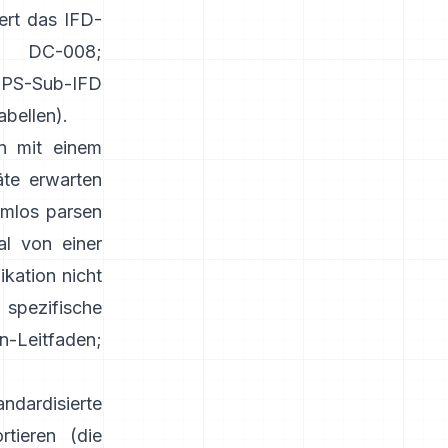
ert das IFD-
A DC-008
;
s GPS-Sub-IFD
abellen
).
en mit einem
äte erwarten
emlos parsen
l von einer
kation nicht
pezifische
n-Leitfaden
;
ndardisierte
tieren (die