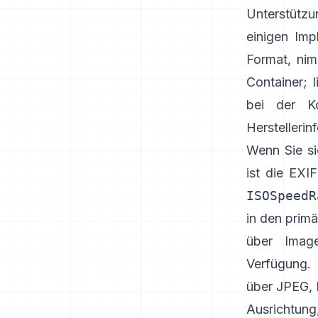
Unterstützu
einigen Imp
Format, ni
Container
;
bei der K
Herstellerin
Wenn Sie si
ist die EX
ISOSpeedR
in den prim
über Imag
Verfügung. 
über JPEG,
Ausrichtung