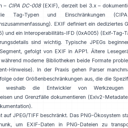
on –
CIPA DC-008
(EXIF), derzeit bei 3.x – dokumenti
die Tag-Typen und Einschränkungen (
CIP
ionszusammenfassung
). EXIF definiert ein dedizierte
) und ein Interoperabilitäts-IFD (0xA005) (
Exif-Tag-T
rungsdetails sind wichtig. Typische JPEGs beginn
egment, gefolgt von EXIF in APP1. Ältere Leseger
, während moderne Bibliotheken beide Formate probl
nt-Hinweise
). In der Praxis gehen Parser manchma
olge oder Größenbeschränkungen aus, die die Spezifi
bt, weshalb die Entwickler von Werkzeugen s
eisen und Grenzfälle dokumentieren (
Exiv2-Metadate
kumentation
).
cht auf JPEG/TIFF beschränkt. Das PNG-Ökosystem sta
hunk
, um EXIF-Daten in PNG-Dateien zu transpor