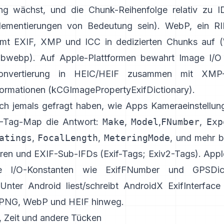
ng wächst, und die Chunk-Reihenfolge relativ zu 
lementierungen von Bedeutung sein). WebP, ein RI
mmt EXIF, XMP und ICC in dedizierten Chunks auf (
libwebp
). Auf Apple-Plattformen bewahrt
Image I/O
onvertierung in HEIC/HEIF zusammen mit XMP
formationen (
kCGImagePropertyExifDictionary
).
ch jemals gefragt haben, wie Apps Kameraeinstellung
IF-Tag-Map die Antwort:
Make
,
Model
,
FNumber
,
Exp
atings
,
FocalLength
,
MeteringMode
, und mehr b
ären und EXIF-Sub-IFDs (
Exif-Tags
;
Exiv2-Tags
). Appl
e I/O-Konstanten wie
ExifFNumber
und
GPSDic
Unter Android liest/schreibt
AndroidX ExifInterface
 PNG, WebP und HEIF hinweg.
, Zeit und andere Tücken