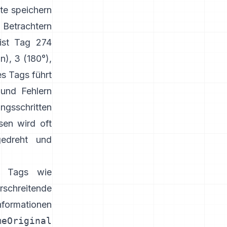
te speichern
Betrachtern
 ist Tag 274
n), 3 (180°),
es Tags führt
 und Fehlern
sschritten
sen wird oft
gedreht und
he Tags wie
chreitende
formationen
meOriginal