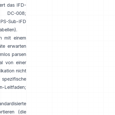
ert das IFD-
A DC-008
;
s GPS-Sub-IFD
abellen
).
en mit einem
äte erwarten
emlos parsen
l von einer
kation nicht
pezifische
n-Leitfaden
;
ndardisierte
tieren (die