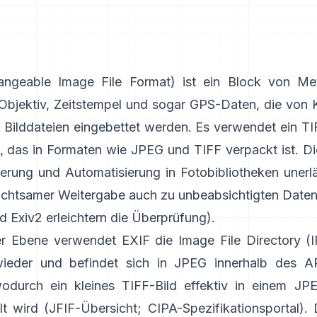
ngeable Image File Format) ist ein Block von Me
 Objektiv, Zeitstempel und sogar GPS-Daten, die von
n Bilddateien eingebettet werden. Es verwendet ein
TI
, das in Formaten wie
JPEG
und
TIFF
verpackt ist. Die
ierung und Automatisierung in Fotobibliotheken unerlä
achtsamer Weitergabe auch zu unbeabsichtigten Daten
nd
Exiv2
erleichtern die Überprüfung).
er Ebene verwendet EXIF die Image File Directory (I
ieder und befindet sich in JPEG innerhalb des A
odurch ein kleines TIFF-Bild effektiv in einem JP
lt wird (
JFIF-Übersicht
;
CIPA-Spezifikationsportal
). 