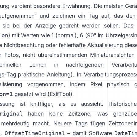
tung verdient besondere Erwähnung. Die meisten Gerä
 aufgenommen“ und zeichnen ein Tag auf, das den 
ie sie bei der Anzeige gedreht werden sollen. Das
ion
) mit Werten wie 1 (normal), 6 (90° im Uhrzeigersin
e Nichtbeachtung oder fehlerhafte Aktualisierung dies
en Fotos, nicht übereinstimmenden Miniaturansichten
hinellen Lernen in nachfolgenden Verarbeitung
gs-Tag
;
praktische Anleitung
). In Verarbeitungsprozes
lisierung vorgenommen, indem Pixel physisch 
on=1
gesetzt wird (
ExifTool
).
ssung ist kniffliger, als es aussieht. Historisc
riginal
haben keine Zeitzone, was grenzübers
mehrdeutig macht. Neuere Tags fügen Zeitzonenin
B.
OffsetTimeOriginal
– damit Software
DateTi