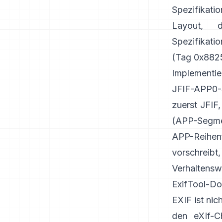
Spezifikati
Layout, 
Spezifikat
(Tag 0x8825
Implementie
JFIF-APP0-S
zuerst JFIF
(
APP-Segme
APP-Reihenf
vorschrei
Verhaltensw
ExifTool-Do
EXIF ist ni
den
eXIf-C