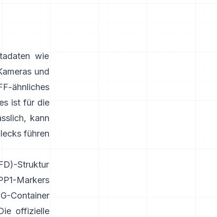
tadaten wie
 Kameras und
FF-ähnliches
s ist für die
sslich, kann
lecks führen
FD)-Struktur
PP1-Markers
EG-Container
Die offizielle