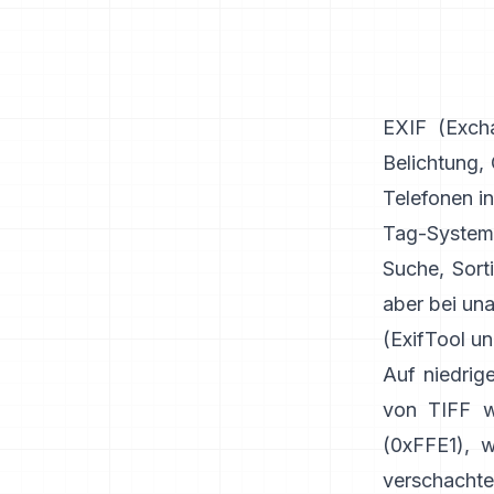
EXIF
(Excha
Belichtung,
Telefonen i
Tag-System
Suche, Sort
aber bei un
(
ExifTool
u
Auf niedrig
von TIFF w
(0xFFE1), w
verschachte