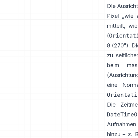
Die Ausrich
Pixel „wie
mitteilt, w
(
Orientat
8 (270°). Di
zu seitlich
beim masc
(
Ausrichtun
eine Norma
Orientati
Die Zeitme
DateTimeO
Aufnahmen 
hinzu – z. 