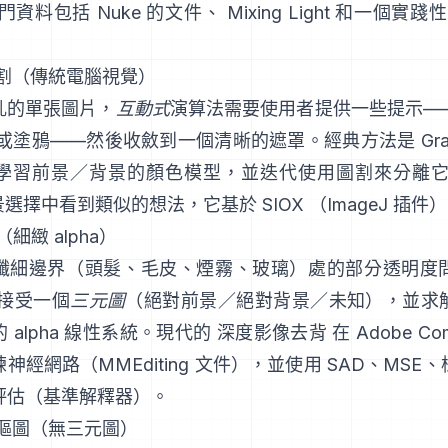
入門資料包括
Nuke 的文件
、
Mixing Light
和一個實踐性
分割（傳統電腦視覺）
亂的單張圖片，
互動式
演算法需要使用者提供一些提示—
形或塗鴉——然後收斂到一個清晰的遮罩。經典方法是
Gr
學習前景／背景的顏色模型，並迭代使用圖割來分離它
景選擇
中看到類似的想法，它基於
SIOX
（
ImageJ 插件
）
（細緻 alpha）
纖細邊界（頭髮、毛皮、煙霧、玻璃）處的部分透明度
接受一個
三元圖
（絕對前景／絕對背景／未知），並求
 alpha 線性系統。現代的
深度影像去背
在
Adobe Com
練神經網路（
MMEditing 文件
），並使用
SAD、MSE
評估（
基準解釋器
）。
習摳圖（無三元圖）