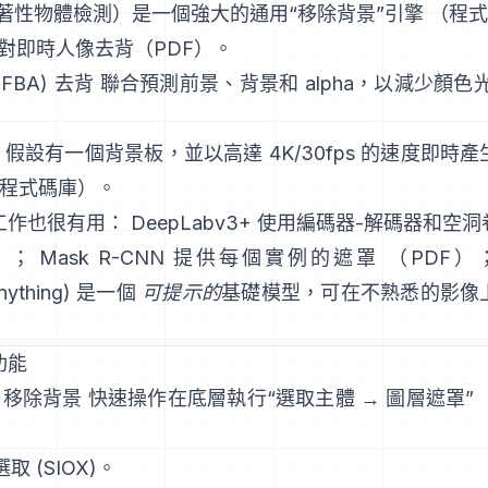
著性物體檢測）是一個強大的通用“移除背景”引擎
（
程式
對即時人像去背（
PDF
）。
a (FBA) 去背
聯合預測前景、背景和 alpha，以減少顏色
假設有一個背景板，並以高達 4K/30fps 的速度即時
程式碼庫
）。
工作也很有用：
DeepLabv3+
使用編碼器-解碼器和空洞
）；
Mask R-CNN
提供每個實例的遮罩
（
PDF
）
nything)
是一個
可提示的
基礎模型，可在不熟悉的影像
功能
:
移除背景
快速操作在底層執行“選取主體 → 圖層遮罩”
選取
(SIOX)。