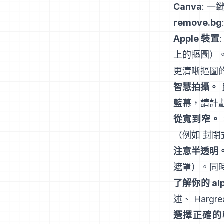
Canva
: 一
remove.bg
Apple 裝置
上的摳圖
）
更清晰摳圖
智慧拍攝。
藍幕，請計
從寬到窄。
（例如
封閉
注意半透明
遮罩）。同
了解你的 al
述
、
Hargre
選擇正確的