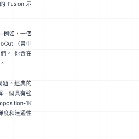
的
Fusion 示
—例如，一個
abCut
（
書中
們。 你會在
。
問題。經典的
解一個具有強
position-1K
、梯度和連通性