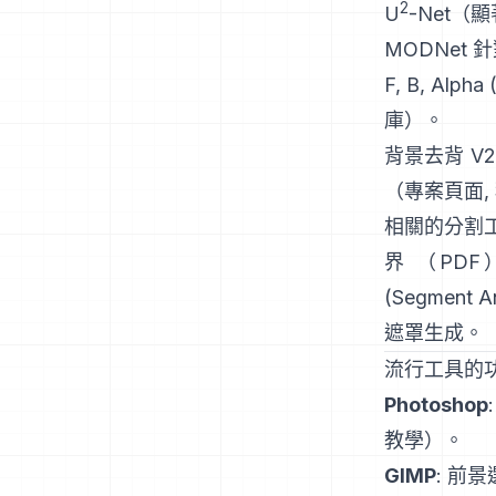
2
U
-Net
（顯
MODNet
針
F, B, Alph
庫
）。
背景去背 V2
（
專案頁面
,
相關的分割
界
（
PDF
(Segment A
遮罩生成。
流行工具的
Photoshop
教學
）。
GIMP
:
前景