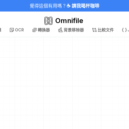
覺得這個有用嗎？
☕ 請我喝杯咖啡
Omnifile
據
OCR
轉換器
背景移除器
比較文件