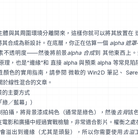
主體與其周圍環境分離開來，這樣你就可以將其放置在 
將其合成為新設計。在底層，你正在估算一個
alpha 遮罩
像素不透明度——然後將前景
alpha 合成
到 其他東西上
原理，也是“邊緣”和
直接 alpha 與預乘 alpha
等常見陷
性顏色的實用指南，請參閱
微軟的 Win2D 筆記
、
Sør
t 關於線性混合的文章
。
景的主要方式
（「綠／藍幕」）
制拍攝，將背景漆成純色（通常是綠色），然後
去背
該
在電影和廣播中經過實戰檢驗，非常適合影片。權衡之處
光會溢出到邊緣（尤其是頭髮），所以你需要使用
去溢