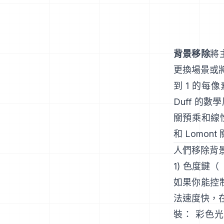
背景移除
將
更換場景或
到 1 的每
Duff
的數學
關預乘和線
和
Lomon
人們移除背
1) 色度鍵
如果你能控
法速度快，
裝： 彩色