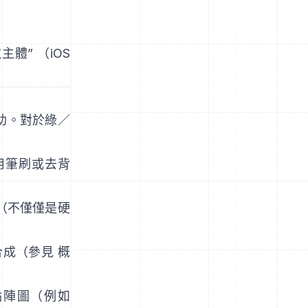
取主體
”
（
iOS
助。對於綠／
用筆刷或去背
a（不僅僅是硬
合成（參見
概
的點陣圖（例如