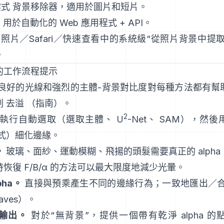
鍵式
背景移除器
，適用於圖片和短片。
: 用於自動化的 Web 應用程式 +
API
。
: 照片／Safari／快速查看中的系統級“
從照片背景中提
。
的工作流程提示
良好的光線和強烈的主體-背景對比度對每種方法都有幫
劃
去溢
（
指南
）。
2
執行自動選取（選取主體、
U
-Net
、
SAM
），然後
式
）細化邊緣。
。
玻璃、面紗、運動模糊、飛揚的頭髮需要真正的 alph
時恢復
F/B/α
的方法可以最大限度地減少光暈。
pha。
直接與預乘
產生不同的邊緣行為；一致地匯出／
aves
）。
輸出。
對於“無背景”，提供一個帶有乾淨 alpha 