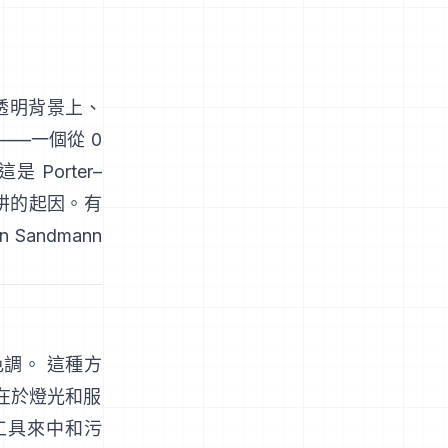
透明背景上、
——一個從 0
。這是
Porter–
阱的起因。有
en Sandmann
色調。 這種方
在於燈光和服
工具來中和污