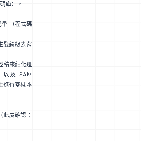
碼庫
）。
光暈
（
程式碼
產生髮絲級去背
卷積來細化邊
；以及
SAM
上進行零樣本
（
此處確認
；