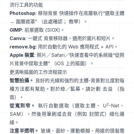
流行工具的功能
Photoshop
:
移除背景
快速操作在底層執行“選取主體
→ 圖層遮罩”
（
此處確認
；
教學
）。
GIMP
:
前景選取
(SIOX)。
Canva
: 一鍵式
背景移除器
，適用於圖片和短片。
remove.bg
: 用於自動化的 Web 應用程式 +
API
。
Apple 裝置
: 照片／Safari／快速查看中的系統級“
從照
片背景中提取主體
”
（
iOS 上的摳圖
）。
更清晰摳圖的工作流程提示
智慧拍攝。
良好的光線和強烈的主體-背景對比度對每
種方法都有幫助。對於綠／藍幕，請計劃
去溢
（
指
南
）。
2
從寬到窄。
執行自動選取（選取主體、
U
-Net
、
SAM
），然後用筆刷或去背（例如
封閉式
）細化邊
緣。
注意半透明。
玻璃、面紗、運動模糊、飛揚的頭髮需