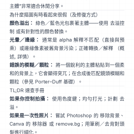
主體
”非常適合休閒分享。
為什麼摳圖有時看起來很假（及修復方式）
顏色溢出：
綠色／藍色光包裹著主體——使用
去溢控
制
或有針對性的顏色替換。
光暈／邊緣：
通常是 alpha 解釋不匹配（直接與預
乘）或邊緣像素被舊背景污染；正確轉換／解釋
（
概
述
,
詳情
）。
錯誤的模糊／顆粒：
將一個銳利的主體粘貼到一個柔
和的背景上，它會顯得突兀；在合成後匹配鏡頭模糊和
顆粒（參見
Porter–Duff 基礎
）。
TL;DR 速查手冊
如果你控制拍攝：
使用色度鍵；均勻打光；計劃
去
溢
。
如果是一次性照片：
嘗試 Photoshop 的
移除背景
、
Canva 的
移除器
或
remove.bg
；用筆刷／去背對頭
髮進行細化。