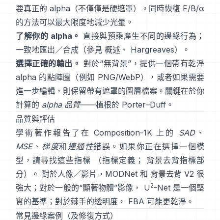
要真正的 alpha（不僅僅是硬遮罩）。同時恢復
F/B/α
的方法可以最大限度地減少光暈。
了解你的 alpha。
直接與預乘
產生不同的邊緣行為；
一致地匯出／合成（參見
概述
、
Hargreaves
）。
選擇正確的輸出。
對於“無背景”，提供一個帶有乾淨
alpha 的點陣圖（例如 PNG/WebP），或者如果需要
進一步編輯，則保留帶有遮罩的圖層檔案。關鍵在於你
計算的
alpha 品質
——植根於
Porter–Duff
。
品質與評估
學術著作報告了在
Composition-1K
上的
SAD
、
MSE
、
梯度
和
連通性
錯誤。如果你正在選擇一個模
型，請尋找這些指標
（
指標定義
；
背景去背指標部
分
）。 對於人像／影片，
MODNet
和
背景去背 V2
很
2
強大；對於一般的“顯著物體”影像，
U
-Net
是一個堅
實的基準；對於棘手的透明度，
FBA
可能更乾淨。
常見邊緣案例（及修復方式）