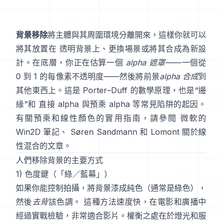
背景移除
將主體與其周圍環境分離開來，這樣你就可以
將其放置在 透明背景上、更換場景或將其合成為新設
計。在底層，你正在估算一個
alpha 遮罩
——一個從
0 到 1 的每像素不透明度——然後將前景
alpha 合成
到
其他東西上。這是
Porter–Duff
的數學原理，也是“邊
緣”和
直接 alpha 與預乘 alpha
等常見陷阱的起因。
有關預乘和線性顏色的實用指南，請參閱
微軟的
Win2D 筆記
、
Søren Sandmann
和
Lomont 關於線
性混合的文章
。
人們移除背景的主要方式
1) 色度鍵（「綠／藍幕」）
如果你能控制拍攝，將背景漆成純色（通常是綠色），
然後
去背
該色調。 這種方法速度快，在電影和廣播中
經過實戰檢驗，非常適合影片。權衡之處在於燈光和服