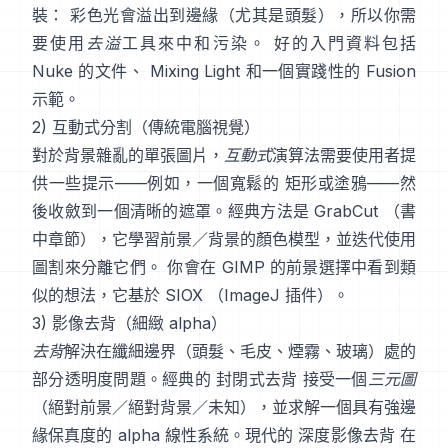
裝： 彩色光會溢出到邊緣（尤其是頭髮），所以你需
要使用
去溢
工具來中和污染。 好的入門資料包括
Nuke 的文件
、
Mixing Light
和一個實踐性的
Fusion
示範
。
2) 互動式分割（傳統電腦視覺）
對於背景雜亂的單張圖片，
互動式
演算法需要使用者提
供一些提示——例如，一個寬鬆的 矩形或塗鴉——然
後收斂到一個清晰的遮罩。經典方法是
GrabCut
（
書
中章節
），它學習前景／背景的顏色模型，並迭代使用
圖割來分離它們。 你會在
GIMP 的前景選擇
中看到類
似的想法，它基於
SIOX
（
ImageJ 插件
）。
3) 影像去背（細緻 alpha）
去背
解決在纖細邊界（頭髮、毛皮、煙霧、玻璃）處的
部分透明度問題。經典的
封閉式去背
接受一個
三元圖
（絕對前景／絕對背景／未知），並求解一個具有強邊
緣保真度的 alpha 線性系統。現代的
深度影像去背
在