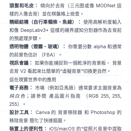
頭髮和毛皮：
傾向於去背（三元图或像
MODNet
這
樣的人像去背）並在棋盤格上檢查。
精細結構（自行車輻條、魚線）：
使用高解析度輸入
和像
DeepLabv3+
這樣的邊界感知分割器作為去背前
的預處理步驟。
透明物體（煙霧、玻璃）：
你需要分數 alpha 和通常
的前景色估計
（
FBA
）。
視訊會議：
如果你能捕捉到一個乾淨的背景板，
背景
去背 V2
看起來比簡單的“虛擬背景”切換更自然。
這在現實世界中的應用
電子商務：
市場（例如亞馬遜）通常要求主圖背景為
純白色
；請參閱
產品圖片指南
（RGB 255, 255,
255）。
設計工具：
Canva 的
背景移除器
和 Photoshop 的
移除背景
簡化了快速摳圖。
裝置上的便利性：
iOS/macOS 的“
從照片背景中提取