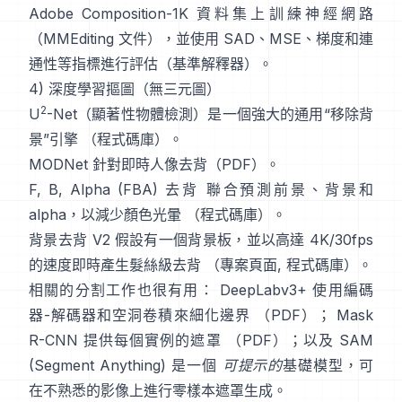
Adobe Composition-1K
資料集上訓練神經網路
（
MMEditing 文件
），並使用
SAD、MSE、梯度和連
通性等指標進行評估（
基準解釋器
）。
4) 深度學習摳圖（無三元圖）
2
U
-Net
（顯著性物體檢測）是一個強大的通用“移除背
景”引擎
（
程式碼庫
）。
MODNet
針對即時人像去背（
PDF
）。
F, B, Alpha (FBA) 去背
聯合預測前景、背景和
alpha，以減少顏色光暈
（
程式碼庫
）。
背景去背 V2
假設有一個背景板，並以高達 4K/30fps
的速度即時產生髮絲級去背
（
專案頁面
,
程式碼庫
）。
相關的分割工作也很有用：
DeepLabv3+
使用編碼
器-解碼器和空洞卷積來細化邊界
（
PDF
）；
Mask
R-CNN
提供每個實例的遮罩
（
PDF
）；以及
SAM
(Segment Anything)
是一個
可提示的
基礎模型，可
在不熟悉的影像上進行零樣本遮罩生成。