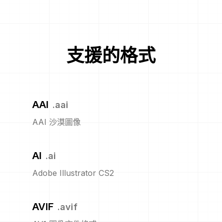
支援的格式
AAI
.
aai
AAI 沙漠圖像
AI
.
ai
Adobe Illustrator CS2
AVIF
.
avif