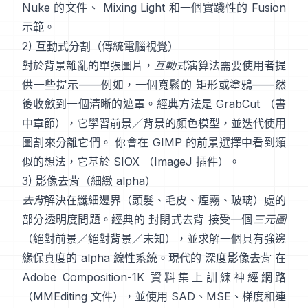
Nuke 的文件
、
Mixing Light
和一個實踐性的
Fusion
示範
。
2) 互動式分割（傳統電腦視覺）
對於背景雜亂的單張圖片，
互動式
演算法需要使用者提
供一些提示——例如，一個寬鬆的 矩形或塗鴉——然
後收斂到一個清晰的遮罩。經典方法是
GrabCut
（
書
中章節
），它學習前景／背景的顏色模型，並迭代使用
圖割來分離它們。 你會在
GIMP 的前景選擇
中看到類
似的想法，它基於
SIOX
（
ImageJ 插件
）。
3) 影像去背（細緻 alpha）
去背
解決在纖細邊界（頭髮、毛皮、煙霧、玻璃）處的
部分透明度問題。經典的
封閉式去背
接受一個
三元圖
（絕對前景／絕對背景／未知），並求解一個具有強邊
緣保真度的 alpha 線性系統。現代的
深度影像去背
在
Adobe Composition-1K
資料集上訓練神經網路
（
MMEditing 文件
），並使用
SAD、MSE、梯度和連