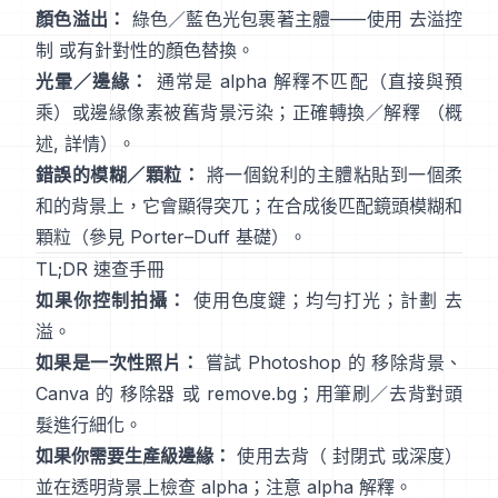
顏色溢出：
綠色／藍色光包裹著主體——使用
去溢控
制
或有針對性的顏色替換。
光暈／邊緣：
通常是 alpha 解釋不匹配（直接與預
乘）或邊緣像素被舊背景污染；正確轉換／解釋
（
概
述
,
詳情
）。
錯誤的模糊／顆粒：
將一個銳利的主體粘貼到一個柔
和的背景上，它會顯得突兀；在合成後匹配鏡頭模糊和
顆粒（參見
Porter–Duff 基礎
）。
TL;DR 速查手冊
如果你控制拍攝：
使用色度鍵；均勻打光；計劃
去
溢
。
如果是一次性照片：
嘗試 Photoshop 的
移除背景
、
Canva 的
移除器
或
remove.bg
；用筆刷／去背對頭
髮進行細化。
如果你需要生產級邊緣：
使用去背（
封閉式
或深度）
並在透明背景上檢查 alpha；注意
alpha 解釋
。