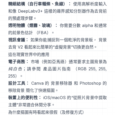
精細結構（自行車輻條、魚線）：
使用高解析度輸入
和像
DeepLabv3+
這樣的邊界感知分割器作為去背前
的預處理步驟。
透明物體（煙霧、玻璃）：
你需要分數 alpha 和通常
的前景色估計
（
FBA
）。
視訊會議：
如果你能捕捉到一個乾淨的背景板，
背景
去背 V2
看起來比簡單的“虛擬背景”切換更自然。
這在現實世界中的應用
電子商務：
市場（例如亞馬遜）通常要求主圖背景為
純白色
；請參閱
產品圖片指南
（RGB 255, 255,
255）。
設計工具：
Canva 的
背景移除器
和 Photoshop 的
移除背景
簡化了快速摳圖。
裝置上的便利性：
iOS/macOS 的“
從照片背景中提取
主體
”非常適合休閒分享。
為什麼摳圖有時看起來很假（及修復方式）