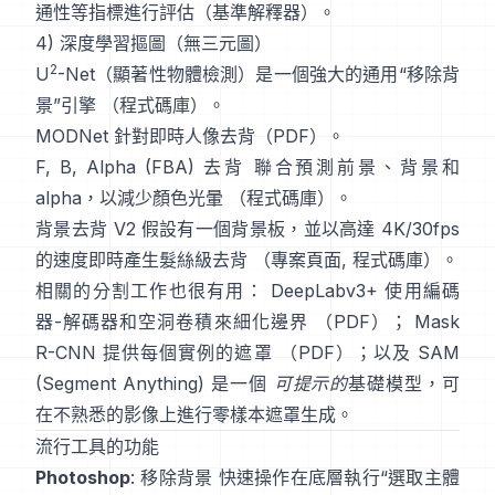
通性等指標進行評估（
基準解釋器
）。
4) 深度學習摳圖（無三元圖）
2
U
-Net
（顯著性物體檢測）是一個強大的通用“移除背
景”引擎
（
程式碼庫
）。
MODNet
針對即時人像去背（
PDF
）。
F, B, Alpha (FBA) 去背
聯合預測前景、背景和
alpha，以減少顏色光暈
（
程式碼庫
）。
背景去背 V2
假設有一個背景板，並以高達 4K/30fps
的速度即時產生髮絲級去背
（
專案頁面
,
程式碼庫
）。
相關的分割工作也很有用：
DeepLabv3+
使用編碼
器-解碼器和空洞卷積來細化邊界
（
PDF
）；
Mask
R-CNN
提供每個實例的遮罩
（
PDF
）；以及
SAM
(Segment Anything)
是一個
可提示的
基礎模型，可
在不熟悉的影像上進行零樣本遮罩生成。
流行工具的功能
Photoshop
:
移除背景
快速操作在底層執行“選取主體