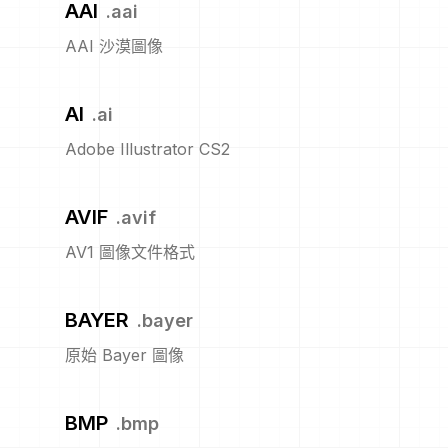
AAI
.
aai
AAI 沙漠圖像
AI
.
ai
Adobe Illustrator CS2
AVIF
.
avif
AV1 圖像文件格式
BAYER
.
bayer
原始 Bayer 圖像
BMP
.
bmp