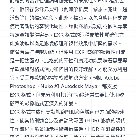
此格式的設計也強調可擴充性和未來性。EXR 檔案包
含一個儲存影像元資料（例如解析度、像素長寬比、通
道數等）的標頭區段。此外，標頭可以包含應用程式或
使用者新增的客製化屬性，讓擴充格式功能或嵌入專案
特定資訊變得容易。EXR 格式的這種開放性質確保它
能夠演進以滿足影像處理和視覺效果中新興的需求。
儘管有這些進階功能，但使用 EXR 檔案的複雜性可能
是一把雙面刃。此格式的彈性和廣泛功能意味著需要專
業軟體和對格式潛力和陷阱的良好理解，才能充分利用
它。受業界歡迎的標準軟體解決方案，例如 Adobe
Photoshop、Nuke 和 Autodesk Maya，都支援
EXR 格式，但充分利用其所有功能通常需要比使用較
簡單的影像格式更深入的知識。
EXR 格式在處理高動態範圍和廣色域內容方面的強健
性，使其特別適合涉及高動態範圍 (HDR) 影像的現代
工作流程。隨著顯示技術持續演進，HDR 在消費性和