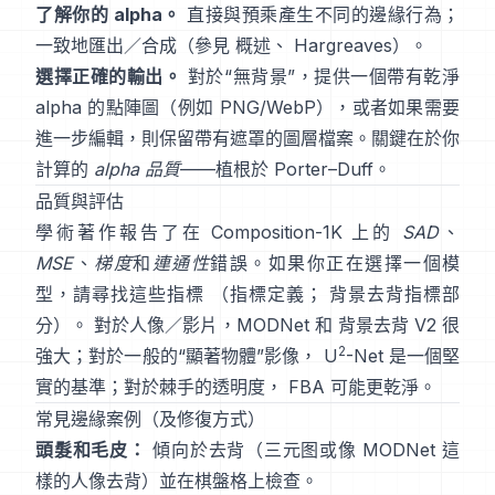
了解你的 alpha。
直接與預乘
產生不同的邊緣行為；
一致地匯出／合成（參見
概述
、
Hargreaves
）。
選擇正確的輸出。
對於“無背景”，提供一個帶有乾淨
alpha 的點陣圖（例如 PNG/WebP），或者如果需要
進一步編輯，則保留帶有遮罩的圖層檔案。關鍵在於你
計算的
alpha 品質
——植根於
Porter–Duff
。
品質與評估
學術著作報告了在
Composition-1K
上的
SAD
、
MSE
、
梯度
和
連通性
錯誤。如果你正在選擇一個模
型，請尋找這些指標
（
指標定義
；
背景去背指標部
分
）。 對於人像／影片，
MODNet
和
背景去背 V2
很
2
強大；對於一般的“顯著物體”影像，
U
-Net
是一個堅
實的基準；對於棘手的透明度，
FBA
可能更乾淨。
常見邊緣案例（及修復方式）
頭髮和毛皮：
傾向於去背（三元图或像
MODNet
這
樣的人像去背）並在棋盤格上檢查。