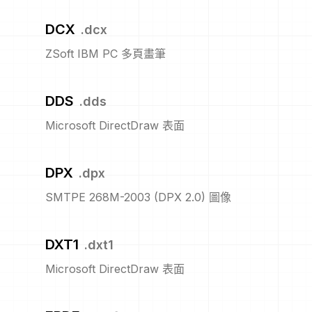
DCX
.
dcx
ZSoft IBM PC 多頁畫筆
DDS
.
dds
Microsoft DirectDraw 表面
DPX
.
dpx
SMTPE 268M-2003 (DPX 2.0) 圖像
DXT1
.
dxt1
Microsoft DirectDraw 表面