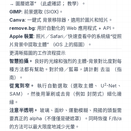
→ 圖層遮罩”
（
此處確認
；
教學
）。
GIMP
:
前景選取
(SIOX)。
Canva
: 一鍵式
背景移除器
，適用於圖片和短片。
remove.bg
: 用於自動化的 Web 應用程式 +
API
。
Apple 裝置
: 照片／Safari／快速查看中的系統級“
從照
片背景中提取主體
”
（
iOS 上的摳圖
）。
更清晰摳圖的工作流程提示
智慧拍攝。
良好的光線和強烈的主體-背景對比度對每
種方法都有幫助。對於綠／藍幕，請計劃
去溢
（
指
南
）。
2
從寬到窄。
執行自動選取（選取主體、
U
-Net
、
SAM
），然後用筆刷或去背（例如
封閉式
）細化邊
緣。
注意半透明。
玻璃、面紗、運動模糊、飛揚的頭髮需
要真正的 alpha（不僅僅是硬遮罩）。同時恢復
F/B/α
的方法可以最大限度地減少光暈。