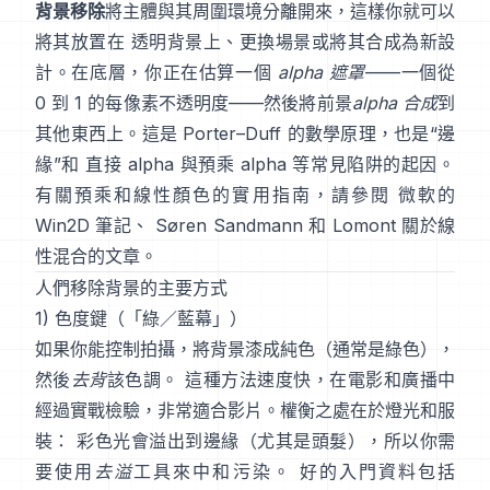
背景移除
將主體與其周圍環境分離開來，這樣你就可以
將其放置在 透明背景上、更換場景或將其合成為新設
計。在底層，你正在估算一個
alpha 遮罩
——一個從
0 到 1 的每像素不透明度——然後將前景
alpha 合成
到
其他東西上。這是
Porter–Duff
的數學原理，也是“邊
緣”和
直接 alpha 與預乘 alpha
等常見陷阱的起因。
有關預乘和線性顏色的實用指南，請參閱
微軟的
Win2D 筆記
、
Søren Sandmann
和
Lomont 關於線
性混合的文章
。
人們移除背景的主要方式
1) 色度鍵（「綠／藍幕」）
如果你能控制拍攝，將背景漆成純色（通常是綠色），
然後
去背
該色調。 這種方法速度快，在電影和廣播中
經過實戰檢驗，非常適合影片。權衡之處在於燈光和服
裝： 彩色光會溢出到邊緣（尤其是頭髮），所以你需
要使用
去溢
工具來中和污染。 好的入門資料包括