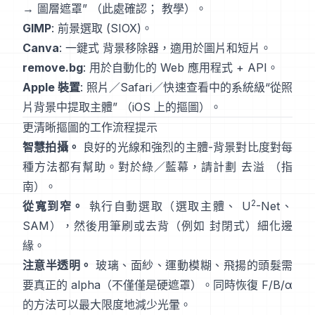
→ 圖層遮罩”
（
此處確認
；
教學
）。
GIMP
:
前景選取
(SIOX)。
Canva
: 一鍵式
背景移除器
，適用於圖片和短片。
remove.bg
: 用於自動化的 Web 應用程式 +
API
。
Apple 裝置
: 照片／Safari／快速查看中的系統級“
從照
片背景中提取主體
”
（
iOS 上的摳圖
）。
更清晰摳圖的工作流程提示
智慧拍攝。
良好的光線和強烈的主體-背景對比度對每
種方法都有幫助。對於綠／藍幕，請計劃
去溢
（
指
南
）。
2
從寬到窄。
執行自動選取（選取主體、
U
-Net
、
SAM
），然後用筆刷或去背（例如
封閉式
）細化邊
緣。
注意半透明。
玻璃、面紗、運動模糊、飛揚的頭髮需
要真正的 alpha（不僅僅是硬遮罩）。同時恢復
F/B/α
的方法可以最大限度地減少光暈。