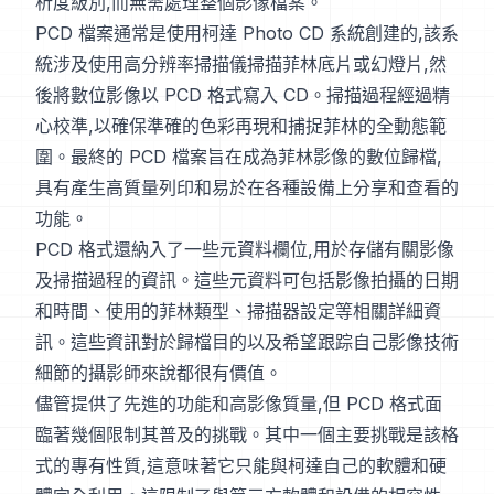
析度級別,而無需處理整個影像檔案。
PCD 檔案通常是使用柯達 Photo CD 系統創建的,該系
統涉及使用高分辨率掃描儀掃描菲林底片或幻燈片,然
後將數位影像以 PCD 格式寫入 CD。掃描過程經過精
心校準,以確保準確的色彩再現和捕捉菲林的全動態範
圍。最終的 PCD 檔案旨在成為菲林影像的數位歸檔,
具有產生高質量列印和易於在各種設備上分享和查看的
功能。
PCD 格式還納入了一些元資料欄位,用於存儲有關影像
及掃描過程的資訊。這些元資料可包括影像拍攝的日期
和時間、使用的菲林類型、掃描器設定等相關詳細資
訊。這些資訊對於歸檔目的以及希望跟踪自己影像技術
細節的攝影師來說都很有價值。
儘管提供了先進的功能和高影像質量,但 PCD 格式面
臨著幾個限制其普及的挑戰。其中一個主要挑戰是該格
式的專有性質,這意味著它只能與柯達自己的軟體和硬