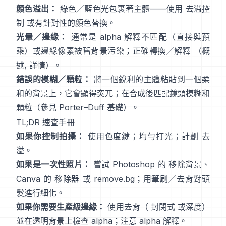
顏色溢出：
綠色／藍色光包裹著主體——使用
去溢控
制
或有針對性的顏色替換。
光暈／邊緣：
通常是 alpha 解釋不匹配（直接與預
乘）或邊緣像素被舊背景污染；正確轉換／解釋
（
概
述
,
詳情
）。
錯誤的模糊／顆粒：
將一個銳利的主體粘貼到一個柔
和的背景上，它會顯得突兀；在合成後匹配鏡頭模糊和
顆粒（參見
Porter–Duff 基礎
）。
TL;DR 速查手冊
如果你控制拍攝：
使用色度鍵；均勻打光；計劃
去
溢
。
如果是一次性照片：
嘗試 Photoshop 的
移除背景
、
Canva 的
移除器
或
remove.bg
；用筆刷／去背對頭
髮進行細化。
如果你需要生產級邊緣：
使用去背（
封閉式
或深度）
並在透明背景上檢查 alpha；注意
alpha 解釋
。