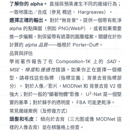
了解你的 alpha。
直接與預乘
產生不同的邊緣行為；
一致地匯出／合成（參見
概述
、
Hargreaves
）。
選擇正確的輸出。
對於“無背景”，提供一個帶有乾淨
alpha 的點陣圖（例如 PNG/WebP），或者如果需要
進一步編輯，則保留帶有遮罩的圖層檔案。關鍵在於你
計算的
alpha 品質
——植根於
Porter–Duff
。
品質與評估
學術著作報告了在
Composition-1K
上的
SAD
、
MSE
、
梯度
和
連通性
錯誤。如果你正在選擇一個模
型，請尋找這些指標
（
指標定義
；
背景去背指標部
分
）。 對於人像／影片，
MODNet
和
背景去背 V2
很
2
強大；對於一般的“顯著物體”影像，
U
-Net
是一個堅
實的基準；對於棘手的透明度，
FBA
可能更乾淨。
常見邊緣案例（及修復方式）
頭髮和毛皮：
傾向於去背（三元图或像
MODNet
這
樣的人像去背）並在棋盤格上檢查。