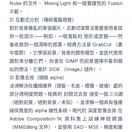
Nuke 的文件
、
Mixing Light
和一個實踐性的
Fusion
示範
。
2) 互動式分割（傳統電腦視覺）
對於背景雜亂的單張圖片，
互動式
演算法需要使用者提
供一些提示——例如，一個寬鬆的 矩形或塗鴉——然
後收斂到一個清晰的遮罩。經典方法是
GrabCut
（
書
中章節
），它學習前景／背景的顏色模型，並迭代使用
圖割來分離它們。 你會在
GIMP 的前景選擇
中看到類
似的想法，它基於
SIOX
（
ImageJ 插件
）。
3) 影像去背（細緻 alpha）
去背
解決在纖細邊界（頭髮、毛皮、煙霧、玻璃）處的
部分透明度問題。經典的
封閉式去背
接受一個
三元圖
（絕對前景／絕對背景／未知），並求解一個具有強邊
緣保真度的 alpha 線性系統。現代的
深度影像去背
在
Adobe Composition-1K
資料集上訓練神經網路
（
MMEditing 文件
），並使用
SAD、MSE、梯度和連