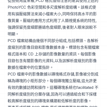
從技術角度來看,PCD 格式值得注意的是其使用上述的
PhotoYCC 色彩空間和多尺度解析度結構。該格式使
用有損壓縮算法來減小檔案大小,同時保持高水平的影
像質量。壓縮的應用方式利用了人類視覺系統的特性,
強調保留亮度細節勝過色度細節,後者對人眼來說較不
明顯。
PCD 檔案結構由幾個不同部分組成,包括標頭、各解析
度級別的影像目錄和影像數據本身。標頭包含有關檔案
格式版本和 CD 上存儲的影像數量的資訊。每個影像
目錄包含有關影像的元資料,以及該解析度級別的影像
數據在檔案中的位置指針。
PCD 檔案中的影像數據以磚塊格式存儲,影像被分割成
稱為磚塊的小矩形部分。每個磚塊獨立壓縮,這允許更
有效的數據訪問和操作。這種磚塊系統也facilitated 不
同解析度級別的分層存儲,因為可以通過組合和下採樣
較高解析度級別的磚塊來構建較低解析度的影像。