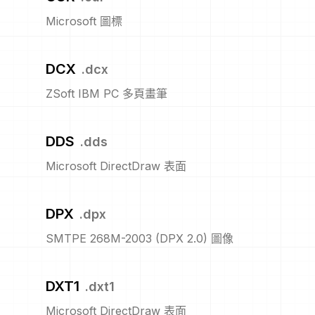
Microsoft 圖標
DCX
.
dcx
ZSoft IBM PC 多頁畫筆
DDS
.
dds
Microsoft DirectDraw 表面
DPX
.
dpx
SMTPE 268M-2003 (DPX 2.0) 圖像
DXT1
.
dxt1
Microsoft DirectDraw 表面