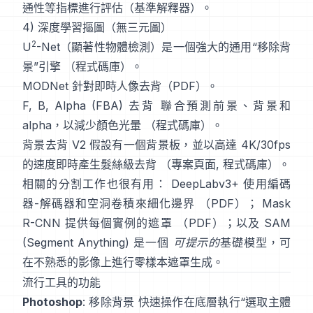
通性等指標進行評估（
基準解釋器
）。
4) 深度學習摳圖（無三元圖）
2
U
-Net
（顯著性物體檢測）是一個強大的通用“移除背
景”引擎
（
程式碼庫
）。
MODNet
針對即時人像去背（
PDF
）。
F, B, Alpha (FBA) 去背
聯合預測前景、背景和
alpha，以減少顏色光暈
（
程式碼庫
）。
背景去背 V2
假設有一個背景板，並以高達 4K/30fps
的速度即時產生髮絲級去背
（
專案頁面
,
程式碼庫
）。
相關的分割工作也很有用：
DeepLabv3+
使用編碼
器-解碼器和空洞卷積來細化邊界
（
PDF
）；
Mask
R-CNN
提供每個實例的遮罩
（
PDF
）；以及
SAM
(Segment Anything)
是一個
可提示的
基礎模型，可
在不熟悉的影像上進行零樣本遮罩生成。
流行工具的功能
Photoshop
:
移除背景
快速操作在底層執行“選取主體