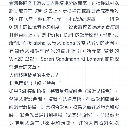
背景移除
將主體與其周圍環境分離開來，這樣你就可以
將其放置在 透明背景上、更換場景或將其合成為新設
計。在底層，你正在估算一個
alpha 遮罩
——一個從
0 到 1 的每像素不透明度——然後將前景
alpha 合成
到
其他東西上。這是
Porter–Duff
的數學原理，也是“邊
緣”和
直接 alpha 與預乘 alpha
等常見陷阱的起因。
有關預乘和線性顏色的實用指南，請參閱
微軟的
Win2D 筆記
、
Søren Sandmann
和
Lomont 關於線
性混合的文章
。
人們移除背景的主要方式
1) 色度鍵（「綠／藍幕」）
如果你能控制拍攝，將背景漆成純色（通常是綠色），
然後
去背
該色調。 這種方法速度快，在電影和廣播中
經過實戰檢驗，非常適合影片。權衡之處在於燈光和服
裝： 彩色光會溢出到邊緣（尤其是頭髮），所以你需
要使用
去溢
工具來中和污染。 好的入門資料包括