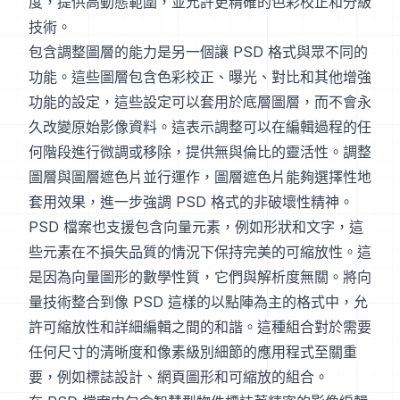
度，提供高動態範圍，並允許更精確的色彩校正和分級
技術。
包含調整圖層的能力是另一個讓 PSD 格式與眾不同的
功能。這些圖層包含色彩校正、曝光、對比和其他增強
功能的設定，這些設定可以套用於底層圖層，而不會永
久改變原始影像資料。這表示調整可以在編輯過程的任
何階段進行微調或移除，提供無與倫比的靈活性。調整
圖層與圖層遮色片並行運作，圖層遮色片能夠選擇性地
套用效果，進一步強調 PSD 格式的非破壞性精神。
PSD 檔案也支援包含向量元素，例如形狀和文字，這
些元素在不損失品質的情況下保持完美的可縮放性。這
是因為向量圖形的數學性質，它們與解析度無關。將向
量技術整合到像 PSD 這樣的以點陣為主的格式中，允
許可縮放性和詳細編輯之間的和諧。這種組合對於需要
任何尺寸的清晰度和像素級別細節的應用程式至關重
要，例如標誌設計、網頁圖形和可縮放的組合。