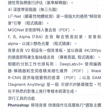
通性等指標進行評估（
基準解釋器
）。
4) 深度學習摳圖（無三元圖）
2
U
-Net
（顯著性物體檢測）是一個強大的通用“移除背
景”引擎
（
程式碼庫
）。
MODNet
針對即時人像去背（
PDF
）。
F, B, Alpha (FBA) 去背
聯合預測前景、背景和
alpha，以減少顏色光暈
（
程式碼庫
）。
背景去背 V2
假設有一個背景板，並以高達 4K/30fps
的速度即時產生髮絲級去背
（
專案頁面
,
程式碼庫
）。
相關的分割工作也很有用：
DeepLabv3+
使用編碼
器-解碼器和空洞卷積來細化邊界
（
PDF
）；
Mask
R-CNN
提供每個實例的遮罩
（
PDF
）；以及
SAM
(Segment Anything)
是一個
可提示的
基礎模型，可
在不熟悉的影像上進行零樣本遮罩生成。
流行工具的功能
Photoshop
:
移除背景
快速操作在底層執行“選取主體