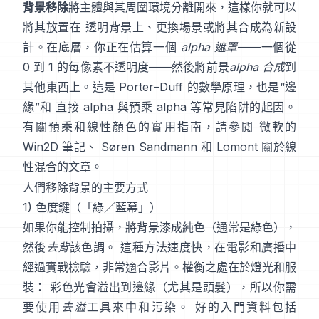
背景移除
將主體與其周圍環境分離開來，這樣你就可以
將其放置在 透明背景上、更換場景或將其合成為新設
計。在底層，你正在估算一個
alpha 遮罩
——一個從
0 到 1 的每像素不透明度——然後將前景
alpha 合成
到
其他東西上。這是
Porter–Duff
的數學原理，也是“邊
緣”和
直接 alpha 與預乘 alpha
等常見陷阱的起因。
有關預乘和線性顏色的實用指南，請參閱
微軟的
Win2D 筆記
、
Søren Sandmann
和
Lomont 關於線
性混合的文章
。
人們移除背景的主要方式
1) 色度鍵（「綠／藍幕」）
如果你能控制拍攝，將背景漆成純色（通常是綠色），
然後
去背
該色調。 這種方法速度快，在電影和廣播中
經過實戰檢驗，非常適合影片。權衡之處在於燈光和服
裝： 彩色光會溢出到邊緣（尤其是頭髮），所以你需
要使用
去溢
工具來中和污染。 好的入門資料包括