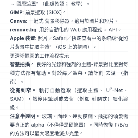
→ 圖層遮罩”
（
此處確認
；
教學
）。
GIMP
:
前景選取
(SIOX)。
Canva
: 一鍵式
背景移除器
，適用於圖片和短片。
remove.bg
: 用於自動化的 Web 應用程式 +
API
。
Apple 裝置
: 照片／Safari／快速查看中的系統級“
從照
片背景中提取主體
”
（
iOS 上的摳圖
）。
更清晰摳圖的工作流程提示
智慧拍攝。
良好的光線和強烈的主體-背景對比度對每
種方法都有幫助。對於綠／藍幕，請計劃
去溢
（
指
南
）。
2
從寬到窄。
執行自動選取（選取主體、
U
-Net
、
SAM
），然後用筆刷或去背（例如
封閉式
）細化邊
緣。
注意半透明。
玻璃、面紗、運動模糊、飛揚的頭髮需
要真正的 alpha（不僅僅是硬遮罩）。同時恢復
F/B/α
的方法可以最大限度地減少光暈。