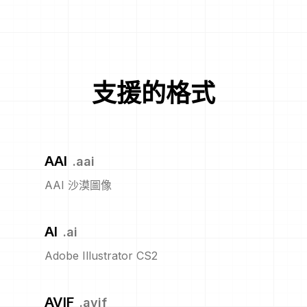
支援的格式
AAI
.
aai
AAI 沙漠圖像
AI
.
ai
Adobe Illustrator CS2
AVIF
.
avif