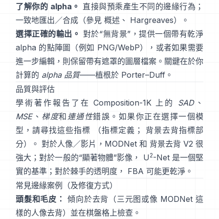
了解你的 alpha。
直接與預乘
產生不同的邊緣行為；
一致地匯出／合成（參見
概述
、
Hargreaves
）。
選擇正確的輸出。
對於“無背景”，提供一個帶有乾淨
alpha 的點陣圖（例如 PNG/WebP），或者如果需要
進一步編輯，則保留帶有遮罩的圖層檔案。關鍵在於你
計算的
alpha 品質
——植根於
Porter–Duff
。
品質與評估
學術著作報告了在
Composition-1K
上的
SAD
、
MSE
、
梯度
和
連通性
錯誤。如果你正在選擇一個模
型，請尋找這些指標
（
指標定義
；
背景去背指標部
分
）。 對於人像／影片，
MODNet
和
背景去背 V2
很
2
強大；對於一般的“顯著物體”影像，
U
-Net
是一個堅
實的基準；對於棘手的透明度，
FBA
可能更乾淨。
常見邊緣案例（及修復方式）
頭髮和毛皮：
傾向於去背（三元图或像
MODNet
這
樣的人像去背）並在棋盤格上檢查。