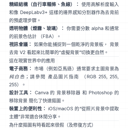
精細結構（自行車輻條、魚線）：
使用高解析度輸入
和像
DeepLabv3+
這樣的邊界感知分割器作為去背前
的預處理步驟。
透明物體（煙霧、玻璃）：
你需要分數 alpha 和通常
的前景色估計
（
FBA
）。
視訊會議：
如果你能捕捉到一個乾淨的背景板，
背景
去背 V2
看起來比簡單的“虛擬背景”切換更自然。
這在現實世界中的應用
電子商務：
市場（例如亞馬遜）通常要求主圖背景為
純白色
；請參閱
產品圖片指南
（RGB 255, 255,
255）。
設計工具：
Canva 的
背景移除器
和 Photoshop 的
移除背景
簡化了快速摳圖。
裝置上的便利性：
iOS/macOS 的“
從照片背景中提取
主體
”非常適合休閒分享。
為什麼摳圖有時看起來很假（及修復方式）