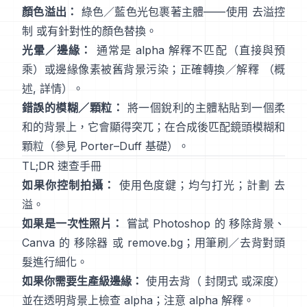
顏色溢出：
綠色／藍色光包裹著主體——使用
去溢控
制
或有針對性的顏色替換。
光暈／邊緣：
通常是 alpha 解釋不匹配（直接與預
乘）或邊緣像素被舊背景污染；正確轉換／解釋
（
概
述
,
詳情
）。
錯誤的模糊／顆粒：
將一個銳利的主體粘貼到一個柔
和的背景上，它會顯得突兀；在合成後匹配鏡頭模糊和
顆粒（參見
Porter–Duff 基礎
）。
TL;DR 速查手冊
如果你控制拍攝：
使用色度鍵；均勻打光；計劃
去
溢
。
如果是一次性照片：
嘗試 Photoshop 的
移除背景
、
Canva 的
移除器
或
remove.bg
；用筆刷／去背對頭
髮進行細化。
如果你需要生產級邊緣：
使用去背（
封閉式
或深度）
並在透明背景上檢查 alpha；注意
alpha 解釋
。