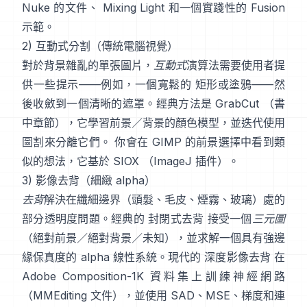
Nuke 的文件
、
Mixing Light
和一個實踐性的
Fusion
示範
。
2) 互動式分割（傳統電腦視覺）
對於背景雜亂的單張圖片，
互動式
演算法需要使用者提
供一些提示——例如，一個寬鬆的 矩形或塗鴉——然
後收斂到一個清晰的遮罩。經典方法是
GrabCut
（
書
中章節
），它學習前景／背景的顏色模型，並迭代使用
圖割來分離它們。 你會在
GIMP 的前景選擇
中看到類
似的想法，它基於
SIOX
（
ImageJ 插件
）。
3) 影像去背（細緻 alpha）
去背
解決在纖細邊界（頭髮、毛皮、煙霧、玻璃）處的
部分透明度問題。經典的
封閉式去背
接受一個
三元圖
（絕對前景／絕對背景／未知），並求解一個具有強邊
緣保真度的 alpha 線性系統。現代的
深度影像去背
在
Adobe Composition-1K
資料集上訓練神經網路
（
MMEditing 文件
），並使用
SAD、MSE、梯度和連