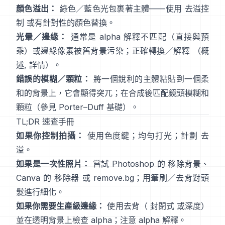
顏色溢出：
綠色／藍色光包裹著主體——使用
去溢控
制
或有針對性的顏色替換。
光暈／邊緣：
通常是 alpha 解釋不匹配（直接與預
乘）或邊緣像素被舊背景污染；正確轉換／解釋
（
概
述
,
詳情
）。
錯誤的模糊／顆粒：
將一個銳利的主體粘貼到一個柔
和的背景上，它會顯得突兀；在合成後匹配鏡頭模糊和
顆粒（參見
Porter–Duff 基礎
）。
TL;DR 速查手冊
如果你控制拍攝：
使用色度鍵；均勻打光；計劃
去
溢
。
如果是一次性照片：
嘗試 Photoshop 的
移除背景
、
Canva 的
移除器
或
remove.bg
；用筆刷／去背對頭
髮進行細化。
如果你需要生產級邊緣：
使用去背（
封閉式
或深度）
並在透明背景上檢查 alpha；注意
alpha 解釋
。