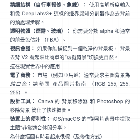
精細結構（自行車輻條、魚線）：
使用高解析度輸入
和像
DeepLabv3+
這樣的邊界感知分割器作為去背前
的預處理步驟。
透明物體（煙霧、玻璃）：
你需要分數 alpha 和通常
的前景色估計
（
FBA
）。
視訊會議：
如果你能捕捉到一個乾淨的背景板，
背景
去背 V2
看起來比簡單的“虛擬背景”切換更自然。
這在現實世界中的應用
電子商務：
市場（例如亞馬遜）通常要求主圖背景為
純白色
；請參閱
產品圖片指南
（RGB 255, 255,
255）。
設計工具：
Canva 的
背景移除器
和 Photoshop 的
移除背景
簡化了快速摳圖。
裝置上的便利性：
iOS/macOS 的“
從照片背景中提取
主體
”非常適合休閒分享。
為什麼摳圖有時看起來很假（及修復方式）