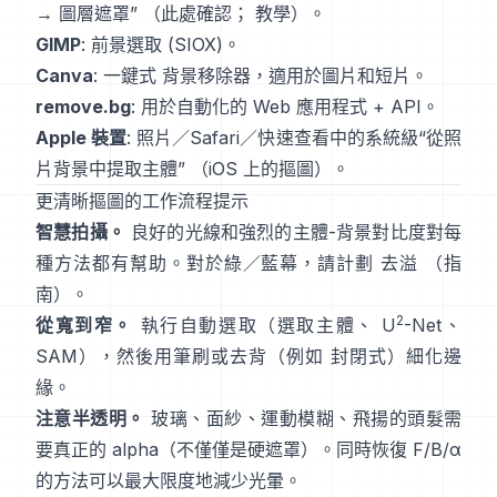
→ 圖層遮罩”
（
此處確認
；
教學
）。
GIMP
:
前景選取
(SIOX)。
Canva
: 一鍵式
背景移除器
，適用於圖片和短片。
remove.bg
: 用於自動化的 Web 應用程式 +
API
。
Apple 裝置
: 照片／Safari／快速查看中的系統級“
從照
片背景中提取主體
”
（
iOS 上的摳圖
）。
更清晰摳圖的工作流程提示
智慧拍攝。
良好的光線和強烈的主體-背景對比度對每
種方法都有幫助。對於綠／藍幕，請計劃
去溢
（
指
南
）。
2
從寬到窄。
執行自動選取（選取主體、
U
-Net
、
SAM
），然後用筆刷或去背（例如
封閉式
）細化邊
緣。
注意半透明。
玻璃、面紗、運動模糊、飛揚的頭髮需
要真正的 alpha（不僅僅是硬遮罩）。同時恢復
F/B/α
的方法可以最大限度地減少光暈。