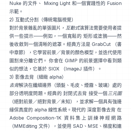
Nuke 的文件
、
Mixing Light
和一個實踐性的
Fusion
示範
。
2) 互動式分割（傳統電腦視覺）
對於背景雜亂的單張圖片，
互動式
演算法需要使用者提
供一些提示——例如，一個寬鬆的 矩形或塗鴉——然
後收斂到一個清晰的遮罩。經典方法是
GrabCut
（
書
中章節
），它學習前景／背景的顏色模型，並迭代使用
圖割來分離它們。 你會在
GIMP 的前景選擇
中看到類
似的想法，它基於
SIOX
（
ImageJ 插件
）。
3) 影像去背（細緻 alpha）
去背
解決在纖細邊界（頭髮、毛皮、煙霧、玻璃）處的
部分透明度問題。經典的
封閉式去背
接受一個
三元圖
（絕對前景／絕對背景／未知），並求解一個具有強邊
緣保真度的 alpha 線性系統。現代的
深度影像去背
在
Adobe Composition-1K
資料集上訓練神經網路
（
MMEditing 文件
），並使用
SAD、MSE、梯度和連