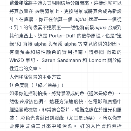
背景移除
將主體與其周圍環境分離開來，這樣你就可以
將其放置在 透明背景上、更換場景或將其合成為新設
計。在底層，你正在估算一個
alpha 遮罩
——一個從
0 到 1 的每像素不透明度——然後將前景
alpha 合成
到
其他東西上。這是
Porter–Duff
的數學原理，也是“邊
緣”和
直接 alpha 與預乘 alpha
等常見陷阱的起因。
有關預乘和線性顏色的實用指南，請參閱
微軟的
Win2D 筆記
、
Søren Sandmann
和
Lomont 關於線
性混合的文章
。
人們移除背景的主要方式
1) 色度鍵（「綠／藍幕」）
如果你能控制拍攝，將背景漆成純色（通常是綠色），
然後
去背
該色調。 這種方法速度快，在電影和廣播中
經過實戰檢驗，非常適合影片。權衡之處在於燈光和服
裝： 彩色光會溢出到邊緣（尤其是頭髮），所以你需
要使用
去溢
工具來中和污染。 好的入門資料包括