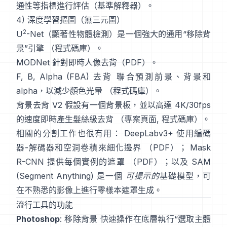
通性等指標進行評估（
基準解釋器
）。
4) 深度學習摳圖（無三元圖）
2
U
-Net
（顯著性物體檢測）是一個強大的通用“移除背
景”引擎
（
程式碼庫
）。
MODNet
針對即時人像去背（
PDF
）。
F, B, Alpha (FBA) 去背
聯合預測前景、背景和
alpha，以減少顏色光暈
（
程式碼庫
）。
背景去背 V2
假設有一個背景板，並以高達 4K/30fps
的速度即時產生髮絲級去背
（
專案頁面
,
程式碼庫
）。
相關的分割工作也很有用：
DeepLabv3+
使用編碼
器-解碼器和空洞卷積來細化邊界
（
PDF
）；
Mask
R-CNN
提供每個實例的遮罩
（
PDF
）；以及
SAM
(Segment Anything)
是一個
可提示的
基礎模型，可
在不熟悉的影像上進行零樣本遮罩生成。
流行工具的功能
Photoshop
:
移除背景
快速操作在底層執行“選取主體