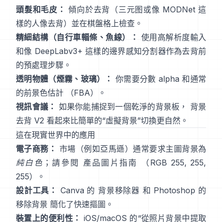
頭髮和毛皮：
傾向於去背（三元图或像
MODNet
這
樣的人像去背）並在棋盤格上檢查。
精細結構（自行車輻條、魚線）：
使用高解析度輸入
和像
DeepLabv3+
這樣的邊界感知分割器作為去背前
的預處理步驟。
透明物體（煙霧、玻璃）：
你需要分數 alpha 和通常
的前景色估計
（
FBA
）。
視訊會議：
如果你能捕捉到一個乾淨的背景板，
背景
去背 V2
看起來比簡單的“虛擬背景”切換更自然。
這在現實世界中的應用
電子商務：
市場（例如亞馬遜）通常要求主圖背景為
純白色
；請參閱
產品圖片指南
（RGB 255, 255,
255）。
設計工具：
Canva 的
背景移除器
和 Photoshop 的
移除背景
簡化了快速摳圖。
裝置上的便利性：
iOS/macOS 的“
從照片背景中提取