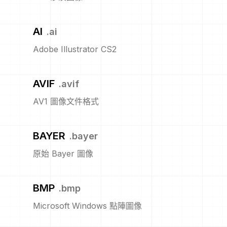
AI
.
ai
Adobe Illustrator CS2
AVIF
.
avif
AV1 圖像文件格式
BAYER
.
bayer
原始 Bayer 圖像
BMP
.
bmp
Microsoft Windows 點陣圖像