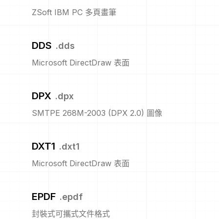
ZSoft IBM PC 多頁畫筆
DDS
.
dds
Microsoft DirectDraw 表面
DPX
.
dpx
SMTPE 268M-2003 (DPX 2.0) 圖像
DXT1
.
dxt1
Microsoft DirectDraw 表面
EPDF
.
epdf
封裝式可攜式文件格式