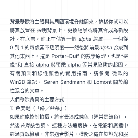
背景移除
將主體與其周圍環境分離開來，這樣你就可以
將其放置在 透明背景上、更換場景或將其合成為新設
計。在底層，你正在估算一個
alpha 遮罩
——一個從
0 到 1 的每像素不透明度——然後將前景
alpha 合成
到
其他東西上。這是
Porter–Duff
的數學原理，也是“邊
緣”和
直接 alpha 與預乘 alpha
等常見陷阱的起因。
有關預乘和線性顏色的實用指南，請參閱
微軟的
Win2D 筆記
、
Søren Sandmann
和
Lomont 關於線
性混合的文章
。
人們移除背景的主要方式
1) 色度鍵（「綠／藍幕」）
如果你能控制拍攝，將背景漆成純色（通常是綠色），
然後
去背
該色調。 這種方法速度快，在電影和廣播中
經過實戰檢驗，非常適合影片。權衡之處在於燈光和服