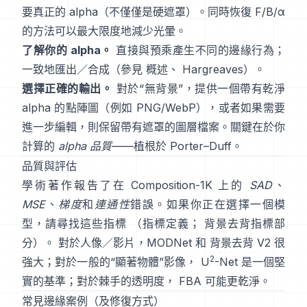
要真正的 alpha（不僅僅是硬遮罩）。同時恢復
F/B/α
的方法可以最大限度地減少光暈。
了解你的 alpha。
直接與預乘
產生不同的邊緣行為；
一致地匯出／合成（參見
概述
、
Hargreaves
）。
選擇正確的輸出。
對於“無背景”，提供一個帶有乾淨
alpha 的點陣圖（例如 PNG/WebP），或者如果需要
進一步編輯，則保留帶有遮罩的圖層檔案。關鍵在於你
計算的
alpha 品質
——植根於
Porter–Duff
。
品質與評估
學術著作報告了在
Composition-1K
上的
SAD
、
MSE
、
梯度
和
連通性
錯誤。如果你正在選擇一個模
型，請尋找這些指標
（
指標定義
；
背景去背指標部
分
）。 對於人像／影片，
MODNet
和
背景去背 V2
很
2
強大；對於一般的“顯著物體”影像，
U
-Net
是一個堅
實的基準；對於棘手的透明度，
FBA
可能更乾淨。
常見邊緣案例（及修復方式）