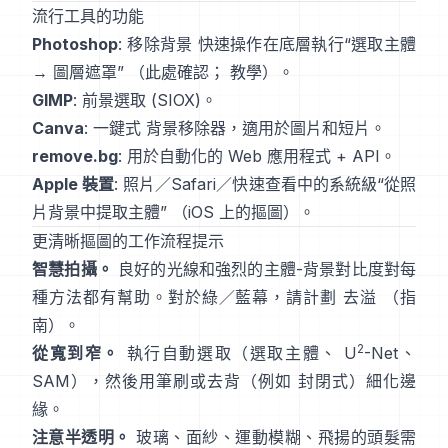
流行工具的功能
Photoshop
:
移除背景
快速操作在底層執行“選取主體
→ 圖層遮罩”
（
此處確認
；
教學
）。
GIMP
:
前景選取
(SIOX)。
Canva
: 一鍵式
背景移除器
，適用於圖片和短片。
remove.bg
: 用於自動化的 Web 應用程式 +
API
。
Apple 裝置
: 照片／Safari／快速查看中的系統級“
從照
片背景中提取主體
”
（
iOS 上的摳圖
）。
更清晰摳圖的工作流程提示
智慧拍攝。
良好的光線和強烈的主體-背景對比度對每
種方法都有幫助。對於綠／藍幕，請計劃
去溢
（
指
南
）。
2
從寬到窄。
執行自動選取（選取主體、
U
-Net
、
SAM
），然後用筆刷或去背（例如
封閉式
）細化邊
緣。
注意半透明。
玻璃、面紗、運動模糊、飛揚的頭髮需