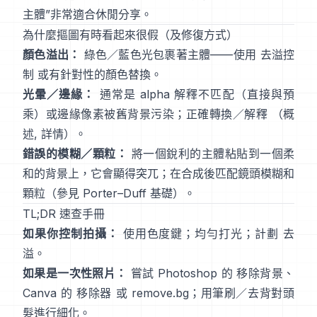
主體
”非常適合休閒分享。
為什麼摳圖有時看起來很假（及修復方式）
顏色溢出：
綠色／藍色光包裹著主體——使用
去溢控
制
或有針對性的顏色替換。
光暈／邊緣：
通常是 alpha 解釋不匹配（直接與預
乘）或邊緣像素被舊背景污染；正確轉換／解釋
（
概
述
,
詳情
）。
錯誤的模糊／顆粒：
將一個銳利的主體粘貼到一個柔
和的背景上，它會顯得突兀；在合成後匹配鏡頭模糊和
顆粒（參見
Porter–Duff 基礎
）。
TL;DR 速查手冊
如果你控制拍攝：
使用色度鍵；均勻打光；計劃
去
溢
。
如果是一次性照片：
嘗試 Photoshop 的
移除背景
、
Canva 的
移除器
或
remove.bg
；用筆刷／去背對頭
髮進行細化。