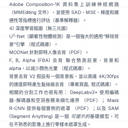
Adobe Composition-1K
資料集上訓練神經網路
（
MMEditing 文件
），並使用
SAD、MSE、梯度和連
通性等指標進行評估（
基準解釋器
）。
4) 深度學習摳圖（無三元圖）
2
U
-Net
（顯著性物體檢測）是一個強大的通用“移除背
景”引擎
（
程式碼庫
）。
MODNet
針對即時人像去背（
PDF
）。
F, B, Alpha (FBA) 去背
聯合預測前景、背景和
alpha，以減少顏色光暈
（
程式碼庫
）。
背景去背 V2
假設有一個背景板，並以高達 4K/30fps
的速度即時產生髮絲級去背
（
專案頁面
,
程式碼庫
）。
相關的分割工作也很有用：
DeepLabv3+
使用編碼
器-解碼器和空洞卷積來細化邊界
（
PDF
）；
Mask
R-CNN
提供每個實例的遮罩
（
PDF
）；以及
SAM
(Segment Anything)
是一個
可提示的
基礎模型，可
在不熟悉的影像上進行零樣本遮罩生成。