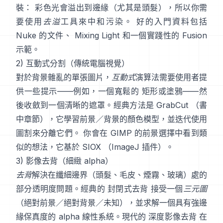
裝： 彩色光會溢出到邊緣（尤其是頭髮），所以你需
要使用
去溢
工具來中和污染。 好的入門資料包括
Nuke 的文件
、
Mixing Light
和一個實踐性的
Fusion
示範
。
2) 互動式分割（傳統電腦視覺）
對於背景雜亂的單張圖片，
互動式
演算法需要使用者提
供一些提示——例如，一個寬鬆的 矩形或塗鴉——然
後收斂到一個清晰的遮罩。經典方法是
GrabCut
（
書
中章節
），它學習前景／背景的顏色模型，並迭代使用
圖割來分離它們。 你會在
GIMP 的前景選擇
中看到類
似的想法，它基於
SIOX
（
ImageJ 插件
）。
3) 影像去背（細緻 alpha）
去背
解決在纖細邊界（頭髮、毛皮、煙霧、玻璃）處的
部分透明度問題。經典的
封閉式去背
接受一個
三元圖
（絕對前景／絕對背景／未知），並求解一個具有強邊
緣保真度的 alpha 線性系統。現代的
深度影像去背
在