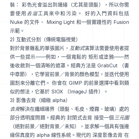
裝： 彩色光會溢出到邊緣（尤其是頭髮），所以你需
要使用
去溢
工具來中和污染。 好的入門資料包括
Nuke 的文件
、
Mixing Light
和一個實踐性的
Fusion
示範
。
2) 互動式分割（傳統電腦視覺）
對於背景雜亂的單張圖片，
互動式
演算法需要使用者提
供一些提示——例如，一個寬鬆的 矩形或塗鴉——然
後收斂到一個清晰的遮罩。經典方法是
GrabCut
（
書
中章節
），它學習前景／背景的顏色模型，並迭代使用
圖割來分離它們。 你會在
GIMP 的前景選擇
中看到類
似的想法，它基於
SIOX
（
ImageJ 插件
）。
3) 影像去背（細緻 alpha）
去背
解決在纖細邊界（頭髮、毛皮、煙霧、玻璃）處的
部分透明度問題。經典的
封閉式去背
接受一個
三元圖
（絕對前景／絕對背景／未知），並求解一個具有強邊
緣保真度的 alpha 線性系統。現代的
深度影像去背
在