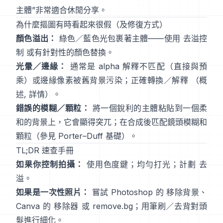
主體
”非常適合休閒分享。
為什麼摳圖有時看起來很假（及修復方式）
顏色溢出：
綠色／藍色光包裹著主體——使用
去溢控
制
或有針對性的顏色替換。
光暈／邊緣：
通常是 alpha 解釋不匹配（直接與預
乘）或邊緣像素被舊背景污染；正確轉換／解釋
（
概
述
,
詳情
）。
錯誤的模糊／顆粒：
將一個銳利的主體粘貼到一個柔
和的背景上，它會顯得突兀；在合成後匹配鏡頭模糊和
顆粒（參見
Porter–Duff 基礎
）。
TL;DR 速查手冊
如果你控制拍攝：
使用色度鍵；均勻打光；計劃
去
溢
。
如果是一次性照片：
嘗試 Photoshop 的
移除背景
、
Canva 的
移除器
或
remove.bg
；用筆刷／去背對頭
髮進行細化。