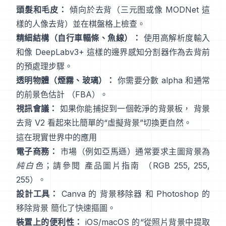
頭髮和毛皮：
傾向於去背（三元图或像
MODNet
這
樣的人像去背）並在棋盤格上檢查。
精細結構（自行車輻條、魚線）：
使用高解析度輸入
和像
DeepLabv3+
這樣的邊界感知分割器作為去背前
的預處理步驟。
透明物體（煙霧、玻璃）：
你需要分數 alpha 和通常
的前景色估計
（
FBA
）。
視訊會議：
如果你能捕捉到一個乾淨的背景板，
背景
去背 V2
看起來比簡單的“虛擬背景”切換更自然。
這在現實世界中的應用
電子商務：
市場（例如亞馬遜）通常要求主圖背景為
純白色
；請參閱
產品圖片指南
（RGB 255, 255,
255）。
設計工具：
Canva 的
背景移除器
和 Photoshop 的
移除背景
簡化了快速摳圖。
裝置上的便利性：
iOS/macOS 的“
從照片背景中提取