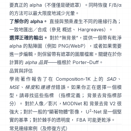
要真正的 alpha（不僅僅是硬遮罩）。同時恢復
F/B/α
的方法可以最大限度地減少光暈。
了解你的 alpha。
直接與預乘
產生不同的邊緣行為；
一致地匯出／合成（參見
概述
、
Hargreaves
）。
選擇正確的輸出。
對於“無背景”，提供一個帶有乾淨
alpha 的點陣圖（例如 PNG/WebP），或者如果需要
進一步編輯，則保留帶有遮罩的圖層檔案。關鍵在於你
計算的
alpha 品質
——植根於
Porter–Duff
。
品質與評估
學術著作報告了在
Composition-1K
上的
SAD
、
MSE
、
梯度
和
連通性
錯誤。如果你正在選擇一個模
型，請尋找這些指標
（
指標定義
；
背景去背指標部
分
）。 對於人像／影片，
MODNet
和
背景去背 V2
很
2
強大；對於一般的“顯著物體”影像，
U
-Net
是一個堅
實的基準；對於棘手的透明度，
FBA
可能更乾淨。
常見邊緣案例（及修復方式）