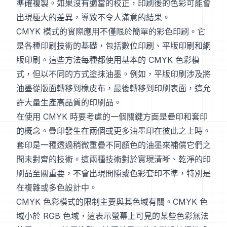
準確複製。如果沒有適當的校正，印刷後的色彩可能會
出現極大的差異，導致不令人滿意的結果。
CMYK 模式的實際應用不僅限於簡單的彩色印刷。它
是各種印刷技術的基礎，包括數位印刷、平版印刷和網
版印刷。這些方法每種都使用基本的 CMYK 色彩模
式，但以不同的方式塗抹油墨。例如，平版印刷涉及將
油墨從版面轉移到橡皮布，最後轉移到印刷表面，這允
許大量生產高品質的印刷品。
在使用 CMYK 時要考慮的一個關鍵方面是疊印和套印
的概念。疊印發生在兩個或更多油墨印在彼此之上時。
套印是一種透過稍微重疊不同顏色的油墨來補償它們之
間未對齊的技術。這兩種技術對於實現清晰、乾淨的印
刷品至關重要，不會出現間隙或色彩套印不準，特別是
在複雜或多色設計中。
CMYK 色彩模式的限制主要與其色域有關。CMYK 色
域小於 RGB 色域，這表示螢幕上可見的某些色彩無法