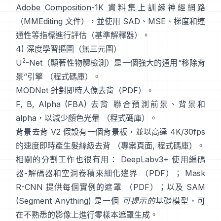
Adobe Composition-1K
資料集上訓練神經網路
（
MMEditing 文件
），並使用
SAD、MSE、梯度和連
通性等指標進行評估（
基準解釋器
）。
4) 深度學習摳圖（無三元圖）
2
U
-Net
（顯著性物體檢測）是一個強大的通用“移除背
景”引擎
（
程式碼庫
）。
MODNet
針對即時人像去背（
PDF
）。
F, B, Alpha (FBA) 去背
聯合預測前景、背景和
alpha，以減少顏色光暈
（
程式碼庫
）。
背景去背 V2
假設有一個背景板，並以高達 4K/30fps
的速度即時產生髮絲級去背
（
專案頁面
,
程式碼庫
）。
相關的分割工作也很有用：
DeepLabv3+
使用編碼
器-解碼器和空洞卷積來細化邊界
（
PDF
）；
Mask
R-CNN
提供每個實例的遮罩
（
PDF
）；以及
SAM
(Segment Anything)
是一個
可提示的
基礎模型，可
在不熟悉的影像上進行零樣本遮罩生成。