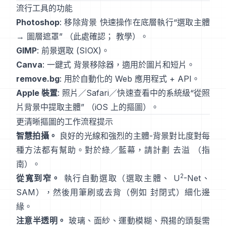
流行工具的功能
Photoshop
:
移除背景
快速操作在底層執行“選取主體
→ 圖層遮罩”
（
此處確認
；
教學
）。
GIMP
:
前景選取
(SIOX)。
Canva
: 一鍵式
背景移除器
，適用於圖片和短片。
remove.bg
: 用於自動化的 Web 應用程式 +
API
。
Apple 裝置
: 照片／Safari／快速查看中的系統級“
從照
片背景中提取主體
”
（
iOS 上的摳圖
）。
更清晰摳圖的工作流程提示
智慧拍攝。
良好的光線和強烈的主體-背景對比度對每
種方法都有幫助。對於綠／藍幕，請計劃
去溢
（
指
南
）。
2
從寬到窄。
執行自動選取（選取主體、
U
-Net
、
SAM
），然後用筆刷或去背（例如
封閉式
）細化邊
緣。
注意半透明。
玻璃、面紗、運動模糊、飛揚的頭髮需