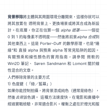
背景移除
將主體與其周圍環境分離開來，這樣你就可以
將其放置在 透明背景上、更換場景或將其合成為新設
計。在底層，你正在估算一個
alpha 遮罩
——一個從
0 到 1 的每像素不透明度——然後將前景
alpha 合成
到
其他東西上。這是
Porter–Duff
的數學原理，也是“邊
緣”和
直接 alpha 與預乘 alpha
等常見陷阱的起因。
有關預乘和線性顏色的實用指南，請參閱
微軟的
Win2D 筆記
、
Søren Sandmann
和
Lomont 關於線
性混合的文章
。
人們移除背景的主要方式
1) 色度鍵（「綠／藍幕」）
如果你能控制拍攝，將背景漆成純色（通常是綠色），
然後
去背
該色調。 這種方法速度快，在電影和廣播中
經過實戰檢驗，非常適合影片。權衡之處在於燈光和服