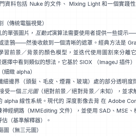
入門資料包括
Nuke 的文件
、
Mixing Light
和一個實踐性
分割（傳統電腦視覺）
亂的單張圖片，
互動式
演算法需要使用者提供一些提示—
形或塗鴉——然後收斂到一個清晰的遮罩。經典方法是
Gr
學習前景／背景的顏色模型，並迭代使用圖割來分離它
景選擇
中看到類似的想法，它基於
SIOX
（
ImageJ 插件
）
（細緻 alpha）
纖細邊界（頭髮、毛皮、煙霧、玻璃）處的部分透明度
接受一個
三元圖
（絕對前景／絕對背景／未知），並求
 alpha 線性系統。現代的
深度影像去背
在
Adobe Com
練神經網路（
MMEditing 文件
），並使用
SAD、MSE
評估（
基準解釋器
）。
習摳圖（無三元圖）