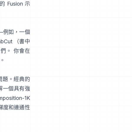
的
Fusion 示
—例如，一個
abCut
（
書中
們。 你會在
。
問題。經典的
解一個具有強
position-1K
、梯度和連通性