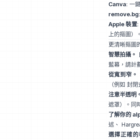
Canva
: 一
remove.bg
Apple 裝置
上的摳圖
）
更清晰摳圖
智慧拍攝。
藍幕，請計
從寬到窄。
（例如
封閉
注意半透明
遮罩）。同
了解你的 al
述
、
Hargre
選擇正確的