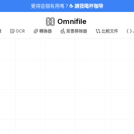
覺得這個有用嗎？
☕ 請我喝杯咖啡
Omnifile
據
OCR
轉換器
背景移除器
比較文件