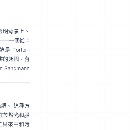
透明背景上、
——一個從 0
。這是
Porter–
阱的起因。有
en Sandmann
色調。 這種方
在於燈光和服
工具來中和污