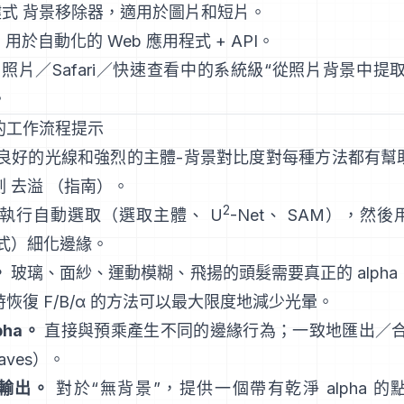
鍵式
背景移除器
，適用於圖片和短片。
: 用於自動化的 Web 應用程式 +
API
。
: 照片／Safari／快速查看中的系統級“
從照片背景中提
。
的工作流程提示
良好的光線和強烈的主體-背景對比度對每種方法都有幫
劃
去溢
（
指南
）。
2
執行自動選取（選取主體、
U
-Net
、
SAM
），然後
式
）細化邊緣。
。
玻璃、面紗、運動模糊、飛揚的頭髮需要真正的 alph
時恢復
F/B/α
的方法可以最大限度地減少光暈。
pha。
直接與預乘
產生不同的邊緣行為；一致地匯出／
aves
）。
輸出。
對於“無背景”，提供一個帶有乾淨 alpha 