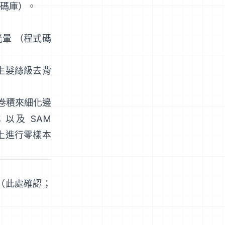
碼庫
）。
光暈
（
程式碼
產生髮絲級去背
卷積來細化邊
；以及
SAM
上進行零樣本
（
此處確認
；