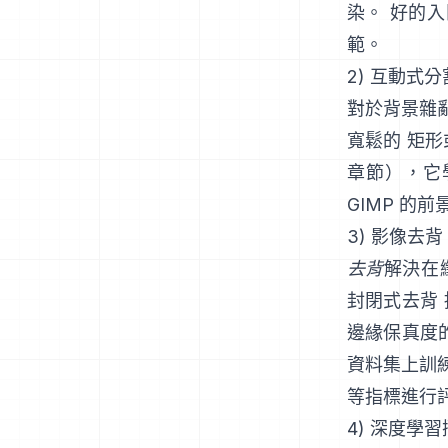
染。 好的
範
。
2) 互動式
對於背景雜
寬鬆的 矩
章節
），它
GIMP 的前
3) 影像去背
去背
解決在
封閉式去背
邊緣保真度的
資料集上訓
等指標進行
4) 深度學