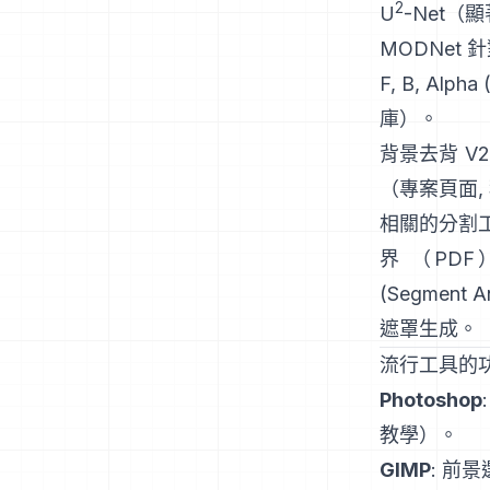
2
U
-Net
（顯
MODNet
針
F, B, Alph
庫
）。
背景去背 V2
（
專案頁面
,
相關的分割
界
（
PDF
(Segment A
遮罩生成。
流行工具的
Photoshop
教學
）。
GIMP
:
前景