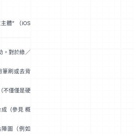
取主體
”
（
iOS
助。對於綠／
用筆刷或去背
a（不僅僅是硬
合成（參見
概
的點陣圖（例如