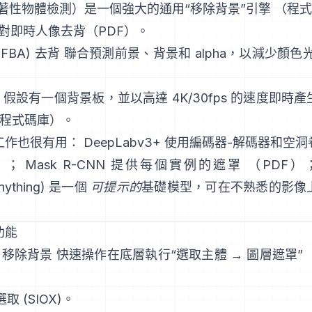
著性物體檢測）是一個強大的通用“移除背景”引擎
（
程式
對即時人像去背（
PDF
）。
a (FBA) 去背
聯合預測前景、背景和 alpha，以減少顏色
假設有一個背景板，並以高達 4K/30fps 的速度即時
程式碼庫
）。
工作也很有用：
DeepLabv3+
使用編碼器-解碼器和空洞
）；
Mask R-CNN
提供每個實例的遮罩
（
PDF
）
nything)
是一個
可提示的
基礎模型，可在不熟悉的影像
功能
:
移除背景
快速操作在底層執行“選取主體 → 圖層遮罩”
選取
(SIOX)。