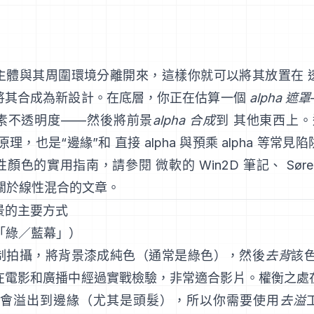
主體與其周圍環境分離開來，這樣你就可以將其放置在 
將其合成為新設計。在底層，你正在估算一個
alpha 遮罩
像素不透明度——然後將前景
alpha 合成
到 其他東西上
原理，也是“邊緣”和
直接 alpha 與預乘 alpha
等常見陷
性顏色的實用指南，請參閱
微軟的 Win2D 筆記
、
Sør
t 關於線性混合的文章
。
景的主要方式
（「綠／藍幕」）
制拍攝，將背景漆成純色（通常是綠色），然後
去背
該
在電影和廣播中經過實戰檢驗，非常適合影片。權衡之處
光會溢出到邊緣（尤其是頭髮），所以你需要使用
去溢