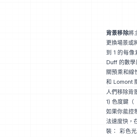
背景移除
將
更換場景或
到 1 的每
Duff
的數學
關預乘和線
和
Lomon
人們移除背
1) 色度鍵
如果你能控
法速度快，
裝： 彩色