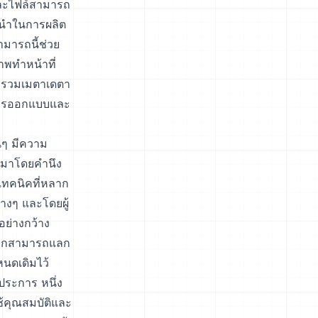
่ละไฟล์สามารถ
ะนำในการผลิต
มารถนี้ช่วย
พทำหน้าที่
ารรวมเมตาเดตา
นการออกแบบและ
นๆ มีความ
บบมาโดยคำนึง
เทคนิคที่หลาก
างๆ และโดยผู้
ย่างกว้าง
งจากสามารถแลก
นดเดิมไว้
ระการ หนึ่ง
ช้คุณสมบัติและ