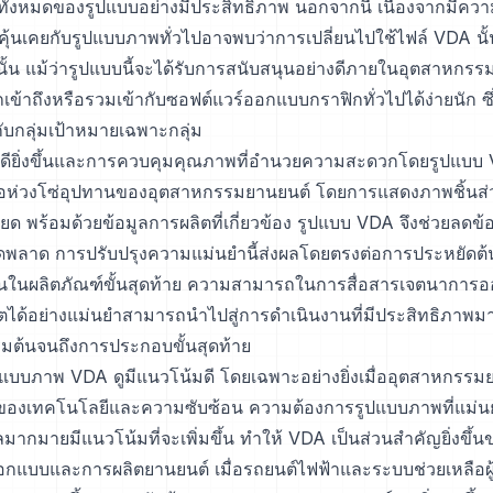
้งหมดของรูปแบบอย่างมีประสิทธิภาพ นอกจากนี้ เนื่องจากมีควา
ที่คุ้นเคยกับรูปแบบภาพทั่วไปอาจพบว่าการเปลี่ยนไปใช้ไฟล์ VDA นั
่านั้น แม้ว่ารูปแบบนี้จะได้รับการสนับสนุนอย่างดีภายในอุตสาหกรร
ข้าถึงหรือรวมเข้ากับซอฟต์แวร์ออกแบบกราฟิกทั่วไปได้ง่ายนัก ซึ
ับกลุ่มเป้าหมายเฉพาะกลุ่ม
ี่ดียิ่งขึ้นและการควบคุมคุณภาพที่อำนวยความสะดวกโดยรูปแบบ
อห่วงโซ่อุปทานของอุตสาหกรรมยานยนต์ โดยการแสดงภาพชิ้นส่ว
ยด พร้อมด้วยข้อมูลการผลิตที่เกี่ยวข้อง รูปแบบ VDA จึงช่วยลดข
ผิดพลาด การปรับปรุงความแม่นยำนี้ส่งผลโดยตรงต่อการประหยัดต
ขึ้นในผลิตภัณฑ์ขั้นสุดท้าย ความสามารถในการสื่อสารเจตนากา
ด้อย่างแม่นยำสามารถนำไปสู่การดำเนินงานที่มีประสิทธิภาพมากข
่มต้นจนถึงการประกอบขั้นสุดท้าย
บบภาพ VDA ดูมีแนวโน้มดี โดยเฉพาะอย่างยิ่งเมื่ออุตสาหกรรม
่ของเทคโนโลยีและความซับซ้อน ความต้องการรูปแบบภาพที่แม่น
ูลมากมายมีแนวโน้มที่จะเพิ่มขึ้น ทำให้ VDA เป็นส่วนสำคัญยิ่งขึ้น
บบและการผลิตยานยนต์ เมื่อรถยนต์ไฟฟ้าและระบบช่วยเหลือผู้ขับ