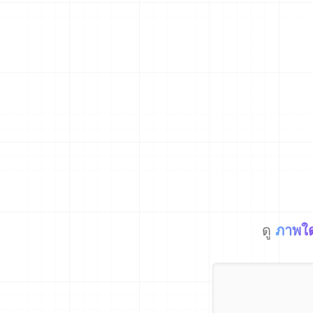
ดู
ภาพใ