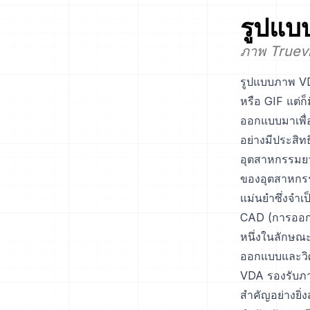
รูปแบ
ภาพ Truev
รูปแบบภาพ VD
หรือ GIF แต่
ออกแบบมาเพื่
อย่างมีประสิ
อุตสาหกรรมยา
ของอุตสาหกรร
แม่นยำซึ่งจำ
CAD (การออกแ
หนึ่งในลักษ
ออกแบบและวิศว
VDA รองรับภา
สำคัญอย่างยิ