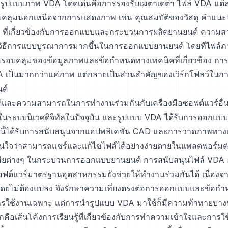
่งที่รูปแบบภาพ VDA โดดเด่นคือการรองรับเมตาเดตา ไฟล์ VDA แต
รอบคลุมนอกเหนือจากการแสดงภาพ เช่น คุณสมบัติของวัสดุ คำแน
นๆ ที่เกี่ยวข้องกับการออกแบบและกระบวนการผลิตยานยนต์ ความสา
วิธีการแบบบูรณาการมากขึ้นในการออกแบบยานยนต์ โดยที่ไฟล์ภา
ี่ครอบคลุมของข้อมูลภาพและข้อกำหนดทางเทคนิคที่เกี่ยวข้อง ก
A เป็นมากกว่าแค่ภาพ แต่กลายเป็นส่วนสำคัญของเวิร์กโฟลว์ใ
ต์
ด้และความสามารถในการทำงานร่วมกันกับเครื่องมือซอฟต์แวร์อื่
งในระบบนิเวศดิจิทัลในปัจจุบัน และรูปแบบ VDA ได้รับการออกแ
ปแบบนี้ได้รับการสนับสนุนจากแอปพลิเคชัน CAD และการวาดภาพทาง
แน่ใจว่าสามารถแชร์และแก้ไขไฟล์ได้อย่างง่ายดายในแพลตฟอร์มต่
นเสียต่างๆ ในกระบวนการออกแบบยานยนต์ การสนับสนุนไฟล์ VDA อ
ต์แวร์มาตรฐานอุตสาหกรรมยังช่วยให้ทำงานร่วมกันได้ เนื่อ
้โดยไม่ต้องแปลง จึงรักษาความเที่ยงตรงต่อการออกแบบและข้อกำห
ารใช้งานเฉพาะ แต่การนำรูปแบบ VDA มาใช้ก็มีความท้าทายบางป
คือเส้นโค้งการเรียนรู้ที่เกี่ยวข้องกับการทำความเข้าใจและการใ