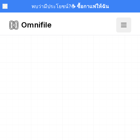
พบว่ามีประโยชน์?
☕ ซื้อกาแฟให้ฉัน
Omnifile