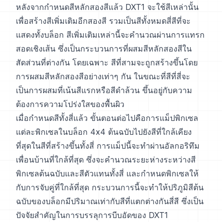
หลังจากกำหนดสีหลักสองสีแล้ว DXT1 จะใช้สีเหล่านั้น
เพื่อสร้างสีเพิ่มเติมอีกสองสี รวมเป็นสีทั้งหมดสี่สีที่จะ
แสดงทั้งบล็อก สีเพิ่มเติมเหล่านี้จะคำนวณผ่านการแทรก
สอดเชิงเส้น ซึ่งเป็นกระบวนการที่ผสมสีหลักสองสีใน
สัดส่วนที่ต่างกัน โดยเฉพาะ สีที่สามจะถูกสร้างขึ้นโดย
การผสมสีหลักสองสีอย่างเท่าๆ กัน ในขณะที่สีที่สี่จะ
เป็นการผสมที่เน้นสีแรกหรือสีดำล้วน ขึ้นอยู่กับความ
ต้องการความโปร่งใสของพื้นผิว
เมื่อกำหนดสีทั้งสี่แล้ว ขั้นตอนต่อไปคือการแม็ปพิกเซล
แต่ละพิกเซลในบล็อก 4x4 ต้นฉบับไปยังสีที่ใกล้เคียง
ที่สุดในสีที่สร้างขึ้นทั้งสี่ การแม็ปนี้จะทำผ่านอัลกอริทึม
เพื่อนบ้านที่ใกล้ที่สุด ซึ่งจะคำนวณระยะห่างระหว่างสี
พิกเซลต้นฉบับและสีตัวแทนทั้งสี่ และกำหนดพิกเซลให้
กับการจับคู่ที่ใกล้ที่สุด กระบวนการนี้จะทำให้ปริภูมิสีต้น
ฉบับของบล็อกมีปริมาณเท่ากับสีที่แตกต่างกันสี่สี ซึ่งเป็น
ปัจจัยสำคัญในการบรรลุการบีบอัดของ DXT1