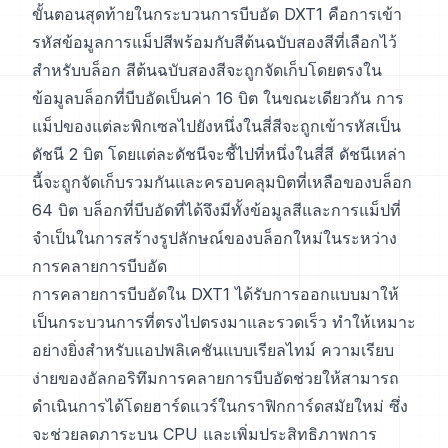
ขั้นตอนสุดท้ายในกระบวนการบีบอัด DXT1 คือการเข้า
รหัสข้อมูลการแม็ปสีพร้อมกับสีต้นฉบับสองสีที่เลือกไว้
สำหรับบล็อก สีต้นฉบับสองสีจะถูกจัดเก็บโดยตรงใน
ข้อมูลบล็อกที่บีบอัดเป็นค่า 16 บิต ในขณะเดียวกัน การ
แม็ปของแต่ละพิกเซลไปยังหนึ่งในสี่สีจะถูกเข้ารหัสเป็น
ดัชนี 2 บิต โดยแต่ละดัชนีจะชี้ไปที่หนึ่งในสี่สี ดัชนีเหล่า
นี้จะถูกจัดเก็บรวมกันและครอบคลุมบิตที่เหลือของบล็อก
64 บิต บล็อกที่บีบอัดที่ได้จึงมีทั้งข้อมูลสีและการแม็ปที่
จำเป็นในการสร้างรูปลักษณ์ของบล็อกใหม่ในระหว่าง
การคลายการบีบอัด
การคลายการบีบอัดใน DXT1 ได้รับการออกแบบมาให้
เป็นกระบวนการที่ตรงไปตรงมาและรวดเร็ว ทำให้เหมาะ
อย่างยิ่งสำหรับแอปพลิเคชันแบบเรียลไทม์ ความเรียบ
ง่ายของอัลกอริทึมการคลายการบีบอัดช่วยให้สามารถ
ดำเนินการได้โดยฮาร์ดแวร์ในกราฟิกการ์ดสมัยใหม่ ซึ่ง
จะช่วยลดภาระบน CPU และเพิ่มประสิทธิภาพการ