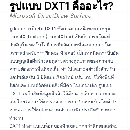
รูปแบบ
DXT1
คืออะไร?
Microsoft DirectDraw Surface
รูปแบบการบีบอัด DXT1 ซึ่งเป็นส่วนหนึ่งของตระกูล
DirectX Texture (DirectXTex) เป็นก้าวกระโดดที่
สำคัญในเทคโนโลยีการบีบอัดภาพที่ออกแบบมาโดย
เฉพาะสำหรับกราฟิกคอมพิวเตอร์ เป็นเทคนิคการบีบอัด
แบบสูญเสียที่สร้างสมดุลระหว่างคุณภาพของภาพกับ
ความต้องการพื้นที่จัดเก็บ ทำให้เหมาะอย่างยิ่งสำหรับ
แอปพลิเคชัน 3 มิติแบบเรียลไทม์ เช่น เกม ซึ่งทั้งพื้นที่
ดิสก์และแบนด์วิดท์เป็นสิ่งที่มีค่า ในแกนหลัก รูปแบบ
DXT1 จะบีบอัดข้อมูลพื้นผิวให้มีขนาดเล็กลงกว่าขนาด
เดิมโดยไม่ต้องใช้การคลายการบีบอัดแบบเรียลไทม์ จึง
ช่วยลดการใช้หน่วยความจำและเพิ่มประสิทธิภาพการ
ทำงาน
DXT1 ทำงานบนบล็อกของพิกเซลมากกว่าพิกเซลแต่ละ