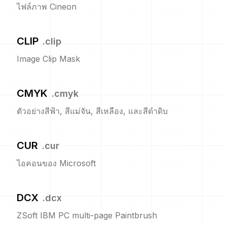
ไฟล์ภาพ Cineon
CLIP
.
clip
Image Clip Mask
CMYK
.
cmyk
ตัวอย่างสีฟ้า, สีแม่จัน, สีเหลือง, และสีดำดิบ
CUR
.
cur
ไอคอนของ Microsoft
DCX
.
dcx
ZSoft IBM PC multi-page Paintbrush