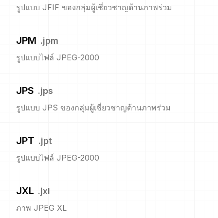
รูปแบบ JFIF ของกลุ่มผู้เชี่ยวชาญด้านภาพร่วม
JPM
.
jpm
รูปแบบไฟล์ JPEG-2000
JPS
.
jps
รูปแบบ JPS ของกลุ่มผู้เชี่ยวชาญด้านภาพร่วม
JPT
.
jpt
รูปแบบไฟล์ JPEG-2000
JXL
.
jxl
ภาพ JPEG XL