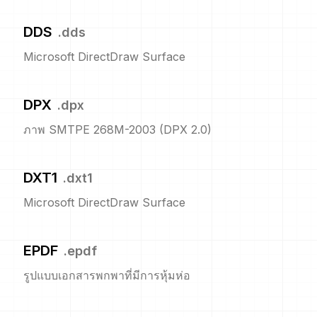
DDS
.
dds
Microsoft DirectDraw Surface
DPX
.
dpx
ภาพ SMTPE 268M-2003 (DPX 2.0)
DXT1
.
dxt1
Microsoft DirectDraw Surface
EPDF
.
epdf
รูปแบบเอกสารพกพาที่มีการหุ้มห่อ