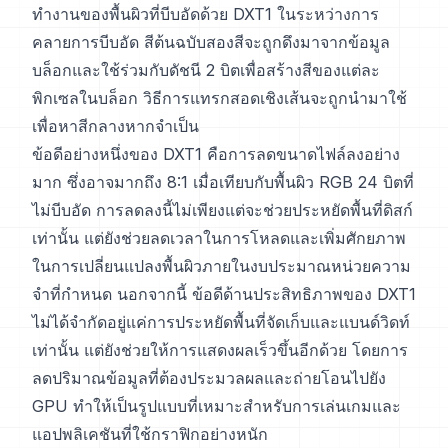
ทำงานของพื้นผิวที่บีบอัดด้วย DXT1 ในระหว่างการ
คลายการบีบอัด สีต้นฉบับสองสีจะถูกดึงมาจากข้อมูล
บล็อกและใช้ร่วมกับดัชนี 2 บิตเพื่อสร้างสีของแต่ละ
พิกเซลในบล็อก วิธีการแทรกสอดเชิงเส้นจะถูกนำมาใช้
เพื่อหาสีกลางหากจำเป็น
ข้อดีอย่างหนึ่งของ DXT1 คือการลดขนาดไฟล์ลงอย่าง
มาก ซึ่งอาจมากถึง 8:1 เมื่อเทียบกับพื้นผิว RGB 24 บิตที่
ไม่บีบอัด การลดลงนี้ไม่เพียงแต่จะช่วยประหยัดพื้นที่ดิสก์
เท่านั้น แต่ยังช่วยลดเวลาในการโหลดและเพิ่มศักยภาพ
ในการเปลี่ยนแปลงพื้นผิวภายในงบประมาณหน่วยความ
จำที่กำหนด นอกจากนี้ ข้อดีด้านประสิทธิภาพของ DXT1
ไม่ได้จำกัดอยู่แค่การประหยัดพื้นที่จัดเก็บและแบนด์วิดท์
เท่านั้น แต่ยังช่วยให้การแสดงผลเร็วขึ้นอีกด้วย โดยการ
ลดปริมาณข้อมูลที่ต้องประมวลผลและถ่ายโอนไปยัง
GPU ทำให้เป็นรูปแบบที่เหมาะสำหรับการเล่นเกมและ
แอปพลิเคชันที่ใช้กราฟิกอย่างหนัก