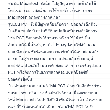
ชุมชน Macintosh สิ่งนี้นำไปสู่ปัญหาความเข้ากันได้
โดยเฉพาะอย่างยิ่งเมื่อการใช้ซอฟต์แวร์เฉพาะของ
Macintosh ลดลงตามกาลเวลา
รูปแบบ PCT ยังมีปัญหาเกี่ยวกับความปลอดภัยอีกด้วย
ในอดีต พบช่องโหว่ในวิธีที่แอปพลิเคชันบางตัวจัดการ
ไฟล์ PCT ซึ่งอาจทำให้สามารถเรียกใช้โค้ดที่เป็น
อันตรายได้ นี่เป็นปัญหาทั่วไปของรูปแบบไฟล์จำนวน
มาก ซึ่งความซับซ้อนและความเข้ากันได้แบบย้อนหลัง
อาจนำไปสู่การละเลยด้านความปลอดภัย ด้วยเหตุนี้
แอปพลิเคชันสมัยใหม่บางตัวจึงยกเลิกการรองรับรูปแบบ
PCT หรือจัดการในสภาพแวดล้อมแซนด์บ็อกซ์ที่
ปลอดภัยยิ่งขึ้น
ในแง่ของส่วนขยายไฟล์ ไฟล์ PCT มักจะบันทึกด้วยส่วน
ขยาย '.pct' หรือ '.pict' อย่างไรก็ตาม เนื่องจากระบบ
ไฟล์ Macintosh ไม่คำนึงถึงตัวพิมพ์ใหญ่-เล็ก ส่วนขยาย
เหล่านี้จึงใช้แทนกันได้ เมื่อถ่ายโอนไฟล์ PCT ไปยัง