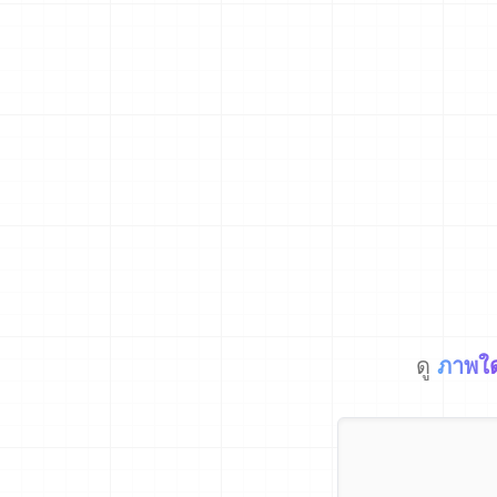
ดู
ภาพใ