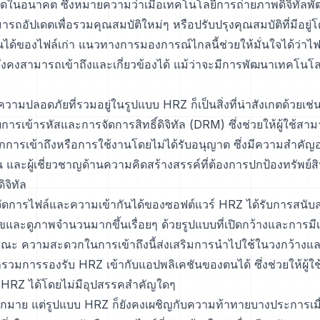
ดในอนาคต ซึ่งหมายความว่าเมื่อเทคโนโลยีการถ่ายภาพดิจิทัลพัฒ
ถอัปเดตเพื่อรวมคุณสมบัติใหม่ๆ หรือปรับปรุงคุณสมบัติที่มีอยู
นได้ของไฟล์เก่า แนวทางการมองการณ์ไกลนี้ช่วยให้มั่นใจได้ว่าไฟล
ังคงสามารถเข้าถึงและเกี่ยวข้องได้ แม้ว่าจะมีการพัฒนาเทคโนโ
วามปลอดภัยที่รวมอยู่ในรูปแบบ HRZ ก็เป็นสิ่งที่น่าสังเกตด้วยเช่น
บการเข้ารหัสและการจัดการสิทธิ์ดิจิทัล (DRM) ซึ่งช่วยให้ผู้ใช้ส
รเข้าถึงหรือการใช้งานโดยไม่ได้รับอนุญาต ซึ่งมีความสำคัญอย
น และผู้เชี่ยวชาญด้านความคิดสร้างสรรค์ที่ต้องการปกป้องทรัพย
จิทัล
ัดการไฟล์และความเข้ากันได้ของซอฟต์แวร์ HRZ ได้รับการสนับ
ขและดูภาพจำนวนมากขึ้นเรื่อยๆ ด้วยรูปแบบที่เปิดกว้างและการม
ณะ ความสะดวกในการเข้าถึงนี้ส่งเสริมการนำไปใช้ในวงกว้างและ
วมการรองรับ HRZ เข้ากับแอปพลิเคชันของตนได้ ซึ่งช่วยให้ผู้ใ
 HRZ ได้โดยไม่มีอุปสรรคสำคัญใดๆ
มากมาย แต่รูปแบบ HRZ ก็ยังคงเผชิญกับความท้าทายบางประการเมื