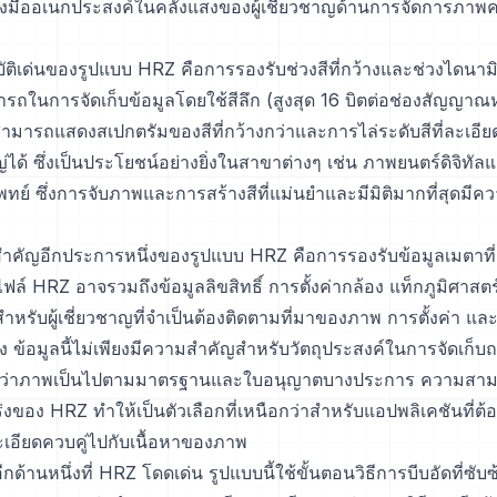
่องมืออเนกประสงค์ในคลังแสงของผู้เชี่ยวชาญด้านการจัดการภาพ
ัติเด่นของรูปแบบ HRZ คือการรองรับช่วงสีที่กว้างและช่วงไดนาม
ถในการจัดเก็บข้อมูลโดยใช้สีลึก (สูงสุด 16 บิตต่อช่องสัญญาณ
มารถแสดงสเปกตรัมของสีที่กว้างกว่าและการไล่ระดับสีที่ละเอีย
ญ่ได้ ซึ่งเป็นประโยชน์อย่างยิ่งในสาขาต่างๆ เช่น ภาพยนตร์ดิจิทั
์ ซึ่งการจับภาพและการสร้างสีที่แม่นยำและมีมิติมากที่สุดมีค
ี่สำคัญอีกประการหนึ่งของรูปแบบ HRZ คือการรองรับข้อมูลเมตาท
ล์ HRZ อาจรวมถึงข้อมูลลิขสิทธิ์ การตั้งค่ากล้อง แท็กภูมิศาสตร์ 
ำหรับผู้เชี่ยวชาญที่จำเป็นต้องติดตามที่มาของภาพ การตั้งค่า แล
วข้อง ข้อมูลนี้ไม่เพียงมีความสำคัญสำหรับวัตถุประสงค์ในการจัดเก็บถ
น่ใจว่าภาพเป็นไปตามมาตรฐานและใบอนุญาตบางประการ ความสาม
ร่งของ HRZ ทำให้เป็นตัวเลือกที่เหนือกว่าสำหรับแอปพลิเคชันที่ต
อียดควบคู่ไปกับเนื้อหาของภาพ
ีกด้านหนึ่งที่ HRZ โดดเด่น รูปแบบนี้ใช้ขั้นตอนวิธีการบีบอัดที่ซับซ