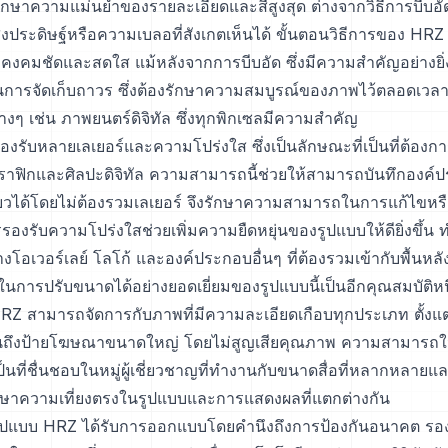
ักษาความแม่นยำของรายละเอียดและสีสูงสุด ต่างจากวิธีการบีบอัดแ
ิ่งประดิษฐ์หรือความเบลอที่สังเกตเห็นได้ ขั้นตอนวิธีการของ HRZ 
งคงคมชัดและสดใส แม้หลังจากการบีบอัด ซึ่งมีความสำคัญอย่างยิ
ในการจัดเก็บถาวร ซึ่งต้องรักษาความสมบูรณ์ของภาพไว้ตลอดเวลา
างๆ เช่น ภาพยนตร์ดิจิทัล ซึ่งทุกพิกเซลมีความสำคัญ
งรับหลายเลเยอร์และความโปร่งใส ซึ่งเป็นลักษณะที่เป็นที่ต้อง
ฟิกและศิลปะดิจิทัล ความสามารถนี้ช่วยให้สามารถบันทึกองค์ปร
ยวได้โดยไม่ต้องรวมเลเยอร์ จึงรักษาความสามารถในการแก้ไขหรือ
งรับความโปร่งใสช่วยเพิ่มความยืดหยุ่นของรูปแบบให้ดียิ่งขึ้น 
งโอเวอร์เลย์ โลโก้ และองค์ประกอบอื่นๆ ที่ต้องรวมเข้ากับพื้นหลั
ารปรับขนาดได้อย่างยอดเยี่ยมของรูปแบบนี้เป็นอีกคุณสมบัติหนึ่
HRZ สามารถจัดการกับภาพที่มีความละเอียดเกือบทุกประเภท ตั้ง
นถึงป้ายโฆษณาขนาดใหญ่ โดยไม่สูญเสียคุณภาพ ความสามารถใ
ป็นที่ชื่นชอบในหมู่ผู้เชี่ยวชาญที่ทำงานกับขนาดสื่อที่หลากหลายแ
าความเที่ยงตรงในรูปแบบและการแสดงผลที่แตกต่างกัน
้น รูปแบบ HRZ ได้รับการออกแบบโดยคำนึงถึงการป้องกันอนาคต รอ