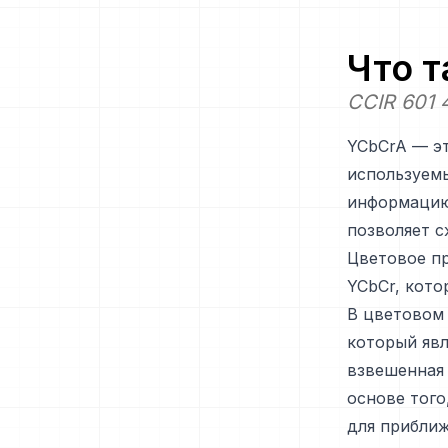
Что 
CCIR 601 4
YCbCrA — э
используемы
информацию 
позволяет с
Цветовое п
YCbCr, кото
В цветовом 
который явл
взвешенная 
основе того
для прибли