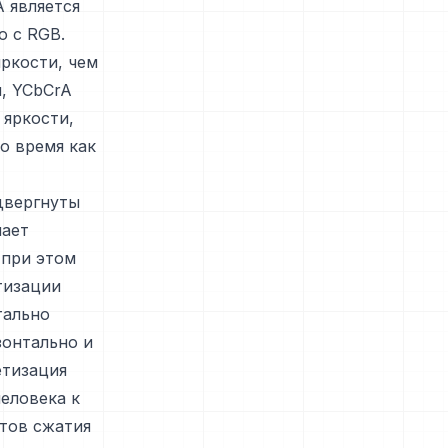
 является
ю с RGB.
яркости, чем
, YCbCrA
 яркости,
о время как
двергнуты
шает
 при этом
тизации
тально
зонтально и
етизация
еловека к
нтов сжатия