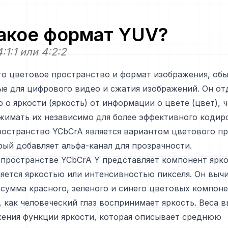
такое формат
YUV
?
:1:1 или 4:2:2
то цветовое пространство и формат изображения, об
е для цифрового видео и сжатия изображений. Он от
о яркости (яркость) от информации о цвете (цвет), 
жимать их независимо для более эффективного кодир
ространство YCbCrA является вариантом цветового п
рый добавляет альфа-канал для прозрачности.
пространстве YCbCrA Y представляет компонент ярко
яется яркостью или интенсивностью пикселя. Он вычи
сумма красного, зеленого и синего цветовых компоне
, как человеческий глаз воспринимает яркость. Веса 
жения функции яркости, которая описывает среднюю