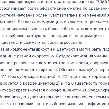
сновных преимуществ цветового пространства YCbCrA
 обеспечивает более эффективное сжатие по сравнени
система человека более чувствительна к изменениям 
м цвета. Разделяя информацию о яркости и цветности
одировщикам выделять больше битов для компонента
ет наиболее важную для восприятия информацию, в т
 цветности сжимаются более агрессивно.
атия компоненты яркости и цветности могут быть по
зации с разной скоростью. Субдискретизация умень
венное разрешение компонентов цветности, сохраняя
решение компонента яркости. Общие схемы субдискре
4:4 (без субдискретизации), 4:2:2 (цветность горизон
зируется с коэффициентом 2) и 4:2:0 (цветность гори
 субдискретизируется с коэффициентом 2). Субдискр
более низкую чувствительность зрительной системы ч
та, что позволяет достичь более высоких коэффицие