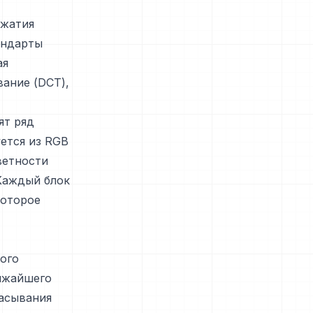
сжатия
андарты
ая
ание (DCT),
ят ряд
ется из RGB
ветности
 Каждый блок
которое
ого
лижайшего
расывания