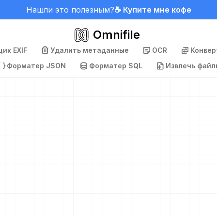
Нашли это полезным?
☕ Купите мне кофе
Omnifile
ик EXIF
Удалить метаданные
OCR
Конвер
Форматер JSON
Форматер SQL
Извлечь файл