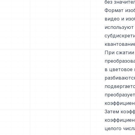
без значите
Формат изо
видео и изо
используют
субдискрети
квантовани
При сжатии
преобразова
в цветовое 
разбиваются
подвергает
преобразует
коэффициен
Затем коэфф
коэффициент
целого числ