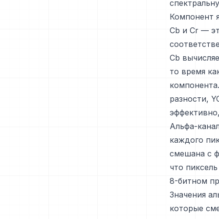
спектральну
Компонент я
Cb и Cr — э
соответств
Cb вычисляе
то время ка
компонента
разности, 
эффективно,
Альфа-канал
каждого пик
смешана с ф
что пиксель
8-битном пр
Значения ал
которые сме