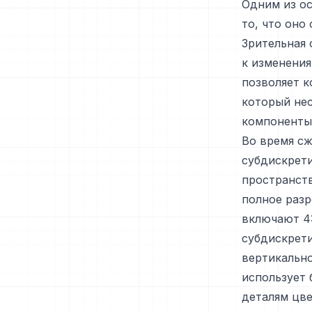
Одним из о
то, что оно
Зрительная 
к изменения
позволяет к
который нес
компоненты
Во время сж
субдискрети
пространст
полное раз
включают 4:
субдискрети
вертикально
использует 
деталям цве