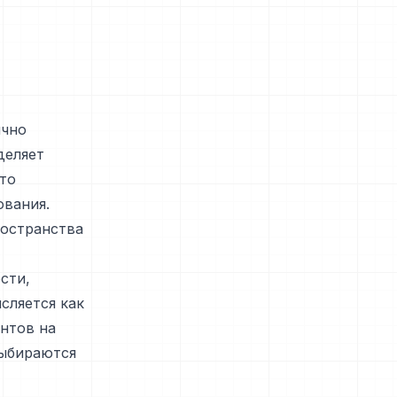
ычно
деляет
что
ования.
ространства
сти,
сляется как
нтов на
выбираются