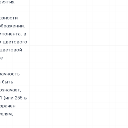
иятия.
.
азности
ображении.
мпонента, в
о цветового
 цветовой
ее
рачность
а быть
означает,
 (или 255 в
зрачен.
селям,