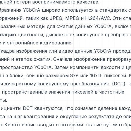
льной потери воспринимаемого качества.
бражения YCbCrA широко используется в стандартах 
бражений, таких как JPEG, MPEG и H.264/AVC. Эти ст
 различные методы для сжатия данных YCbCrA, включ
зацию цветности, дискретное косинусное преобразов
е и энтропийное кодирование.
 кадра изображения или видео данные YCbCrA проход
ний и этапов сжатия. Сначала изображение преобразу
пространство YCbCrA. Затем компоненты яркости и ц
 на блоки, обычно размером 8x8 или 16x16 пикселей.
ся дискретному косинусному преобразованию (DCT), 
 пространственные значения пикселей в частотные
ты.
ициенты DCT квантуются, что означает деление кажд
а на шаг квантования и округление результата до б
а. Квантование вводит с потерями сжатие путем отб