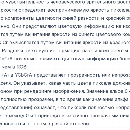
ю чувствительность человеческого зрительного воспр
ркости определяет воспринимаемую яркость пикселя
то компоненты цветности синей разности и красной р
енно. Они представляют цветовую информацию на из
тся путем вычитания яркости из синего цветового ко
к Cr вычисляется путем вычитания яркости из красног
. Разделяя цветовую информацию на эти компоненты
YCbCrA позволяет сжимать цветовую информацию бол
 чем в RGB.
 (A) в YCbCrA представляет прозрачность или непроз
селя. Он указывает, какая часть цвета пикселя должн
оном при рендеринге изображения. Значение альфа 0 
 полностью прозрачен, в то время как значение альфа 1
едставлении) означает, что пиксель полностью непро
ьфа между 0 и 1 приводят к частично прозрачным пик
шиваются с фоном в разной степени.