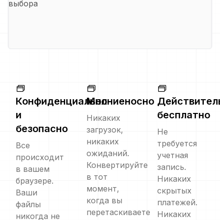
выбора
Конфиденциально
Молниеносно
Действител
и
бесплатно
Никаких
безопасно
загрузок,
Не
никаких
требуется
Все
ожиданий.
учетная
происходит
Конвертируйте
запись.
в вашем
в тот
Никаких
браузере.
момент,
скрытых
Ваши
когда вы
платежей.
файлы
перетаскиваете
Никаких
никогда не