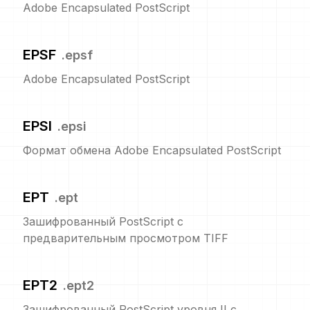
Adobe Encapsulated PostScript
EPSF
.
epsf
Adobe Encapsulated PostScript
EPSI
.
epsi
Формат обмена Adobe Encapsulated PostScript
EPT
.
ept
Зашифрованный PostScript с
предварительным просмотром TIFF
EPT2
.
ept2
Зашифрованный PostScript уровня II с