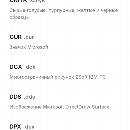
CMYK
.
cmyk
Сырые голубые, пурпурные, желтые и черные
образцы
CUR
.
cur
Значок Microsoft
DCX
.
dcx
Многостраничный рисунок ZSoft IBM PC
DDS
.
dds
Изображение Microsoft DirectDraw Surface
DPX
.
dpx