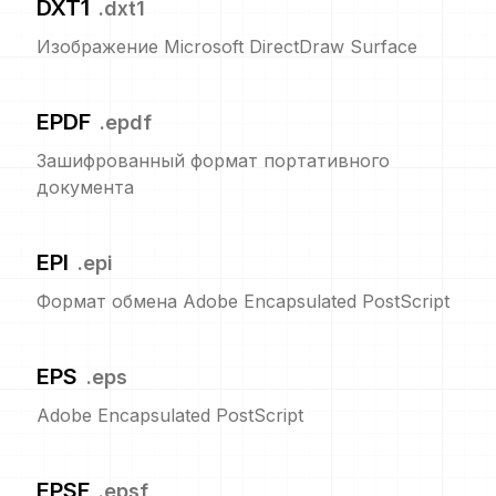
DXT1
.
dxt1
Изображение Microsoft DirectDraw Surface
EPDF
.
epdf
Зашифрованный формат портативного
документа
EPI
.
epi
Формат обмена Adobe Encapsulated PostScript
EPS
.
eps
Adobe Encapsulated PostScript
EPSF
.
epsf