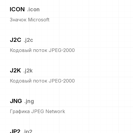
ICON
.
icon
Значок Microsoft
J2C
.
j2c
Кодовый поток JPEG-2000
J2K
.
j2k
Кодовый поток JPEG-2000
JNG
.
jng
Графика JPEG Network
JP2
.
jp2