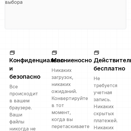
выбора
Конфиденциально
Молниеносно
Действител
и
бесплатно
Никаких
безопасно
загрузок,
Не
никаких
требуется
Все
ожиданий.
учетная
происходит
Конвертируйте
запись.
в вашем
в тот
Никаких
браузере.
момент,
скрытых
Ваши
когда вы
платежей.
файлы
перетаскиваете
Никаких
никогда не