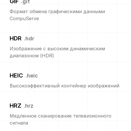
GIF
.
gif
Формат обмена графическими данными
CompuServe
HDR
.
hdr
Изображение с высоким динамическим
диапазоном (HDR)
HEIC
.
heic
Высокоэффективный контейнер изображений
HRZ
.
hrz
Медленное сканирование телевизионного
сигнала