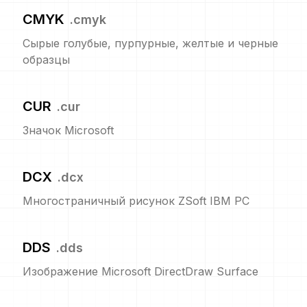
CMYK
.
cmyk
Сырые голубые, пурпурные, желтые и черные
образцы
CUR
.
cur
Значок Microsoft
DCX
.
dcx
Многостраничный рисунок ZSoft IBM PC
DDS
.
dds
Изображение Microsoft DirectDraw Surface