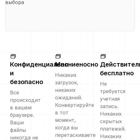
выбора
Конфиденциально
Молниеносно
Действител
и
бесплатно
Никаких
безопасно
загрузок,
Не
никаких
требуется
Все
ожиданий.
учетная
происходит
Конвертируйте
запись.
в вашем
в тот
Никаких
браузере.
момент,
скрытых
Ваши
когда вы
платежей.
файлы
перетаскиваете
Никаких
никогда не