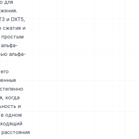
ю для
ажения.
T3 и DXT5,
 сжатия и
с простым
 альфа-
тью альфа-
его
ленные
остепенно
, когда
ьность и
 в одном
дходящий
 расстояния