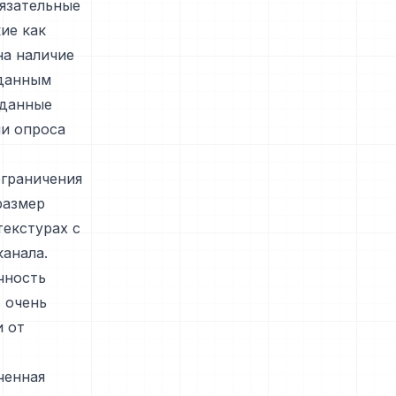
язательные
ие как
на наличие
аданным
 данные
ли опроса
граничения
размер
текстурах с
анала.
чность
 очень
и от
ченная