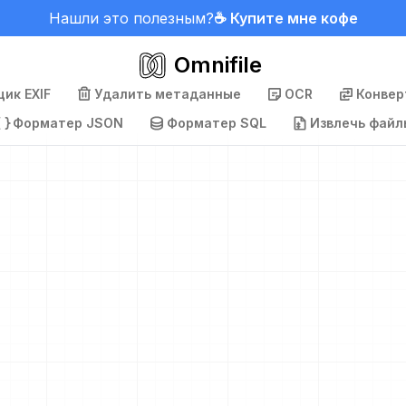
Нашли это полезным?
☕ Купите мне кофе
Omnifile
ик EXIF
Удалить метаданные
OCR
Конвер
Форматер JSON
Форматер SQL
Извлечь файл