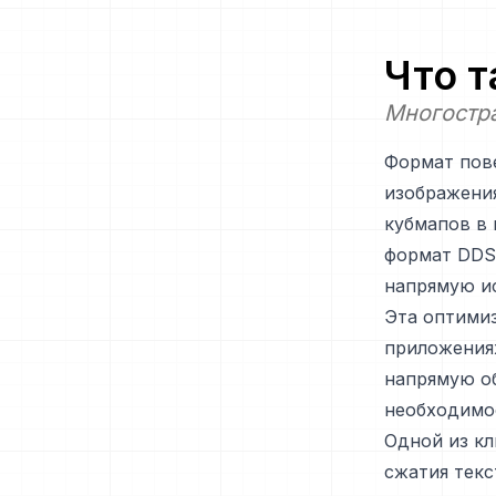
Что 
Многостра
Формат пове
изображения
кубмапов в 
формат DDS 
напрямую ис
Эта оптимиз
приложениях
напрямую о
необходимо
Одной из к
сжатия текс