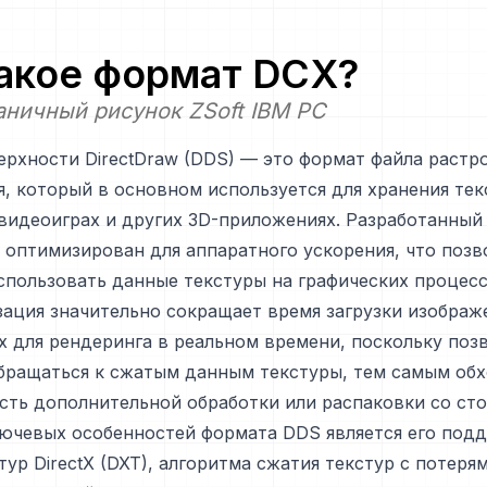
такое формат
DCX
?
ничный рисунок ZSoft IBM PC
рхности DirectDraw (DDS) — это формат файла растр
, который в основном используется для хранения тек
видеоиграх и других 3D-приложениях. Разработанный M
оптимизирован для аппаратного ускорения, что позв
пользовать данные текстуры на графических процесс
ация значительно сокращает время загрузки изображ
 для рендеринга в реальном времени, поскольку поз
бращаться к сжатым данным текстуры, тем самым об
сть дополнительной обработки или распаковки со ст
лючевых особенностей формата DDS является его под
тур DirectX (DXT), алгоритма сжатия текстур с потеря