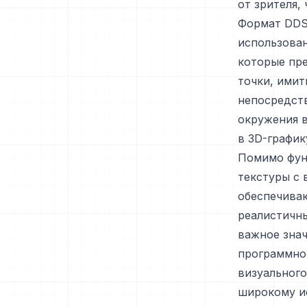
от зрителя,
Формат DDS
использован
которые пр
точки, имит
непосредст
окружения в
в 3D-график
Помимо фун
текстуры с
обеспечиваю
реалистичны
важное знач
программно
визуального
широкому и