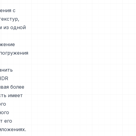
ения с
текстур,
м из одной
ажение
 погружения
анить
HDR
вая более
сть имеет
ого
ного
т его
иложениях.