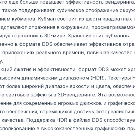
 что еще больше повышает эффективность рендеринга.
 также поддерживает кубическое отображение окруж
ием кубмапов. Кубмап состоит из шести квадратных 
едставляют отражения в окружении, просматриваемо
ируя отражения в 3D-мире. Хранение этих кубмапов
венно в формате DDS обеспечивает эффективное отр
 приложениях реального времени, повышая качество
у.
кций сжатия и эффективности, формат DDS может хр
 высоким динамическим диапазоном (HDR). Текстуры 
т более широкий диапазон яркости и цвета, обеспечи
е световые эффекты в 3D-рендеринге. Эта возможно
ение для современных игровых движков и графическ
го обеспечения, стремящихся достичь фотореалистич
 качества. Поддержка HDR в файлах DDS способствуе
спользованию в высококачественных графических пр