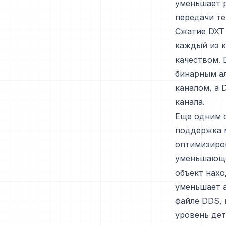
уменьшает 
передачи те
Сжатие DXT 
каждый из к
качеством. 
бинарным ал
каналом, а 
канала.
Еще одним 
поддержка 
оптимизиров
уменьшающе
объект нахо
уменьшает 
файле DDS,
уровень дет