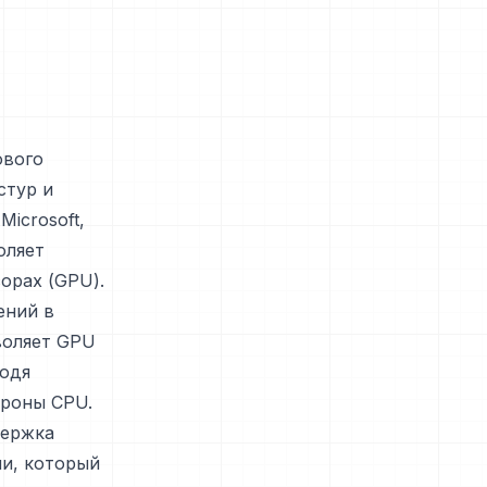
ового
стур и
icrosoft,
оляет
орах (GPU).
ений в
воляет GPU
ходя
ороны CPU.
держка
ми, который