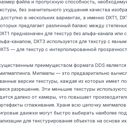
размер файла и пропускную способность, необходиму
кстуры, без значительного ухудшения качества изобр
доступно в нескольких вариантах, а именно DXT1, DX
оторых предлагает различный баланс между степенью
DXT1 предназначен для текстур без альфа-канала или 
ьфа-каналом, DXT3 используется для текстур с явным
DXT5 — для текстур с интерполированной прозрачнос
существенным преимуществом формата DDS является 
мипмаппинга. Мипмапы — это предварительно вычис
анные версии текстуры, каждая из которых имеет п
еся разрешение. Эти меньшие текстуры используются
дится далеко от камеры, что повышает производител
артефакты сглаживания. Храня всю цепочку мипмапов
 игровые движки могут быстро выбирать наиболее по
ализации для текстурирования объектов на основе их