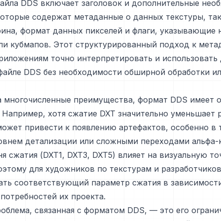
айла DDS включает заголовок и дополнительные необ
которые содержат метаданные о данных текстуры, так
ина, формат данных пикселей и флаги, указывающие 
ли кубмапов. Этот структурированный подход к мет
приложениям точно интерпретировать и использовать
файле DDS без необходимости обширной обработки и
а многочисленные преимущества, формат DDS имеет о
 Например, хотя сжатие DXT значительно уменьшает 
может привести к появлению артефактов, особенно в 
овнем детализации или сложными переходами альфа-к
я сжатия (DXT1, DXT3, DXT5) влияет на визуальную то
оэтому для художников по текстурам и разработчиков
ать соответствующий параметр сжатия в зависимост
потребностей их проекта.
облема, связанная с форматом DDS, — это его ограни