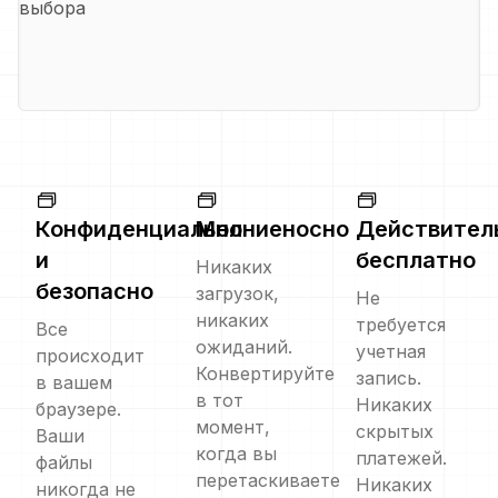
выбора
Конфиденциально
Молниеносно
Действител
и
бесплатно
Никаких
безопасно
загрузок,
Не
никаких
требуется
Все
ожиданий.
учетная
происходит
Конвертируйте
запись.
в вашем
в тот
Никаких
браузере.
момент,
скрытых
Ваши
когда вы
платежей.
файлы
перетаскиваете
Никаких
никогда не