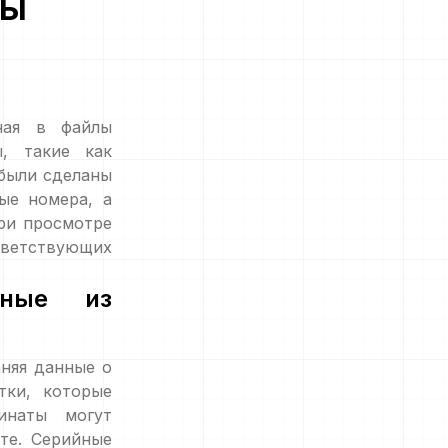
сы
ная в файлы
, такие как
 были сделаны
ые номера, а
ри просмотре
ветствующих
нные из
няя данные о
тки, которые
инаты могут
те. Серийные