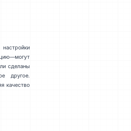
, настройки
ацию—могут
ыли сделаны
ое другое.
яя качество