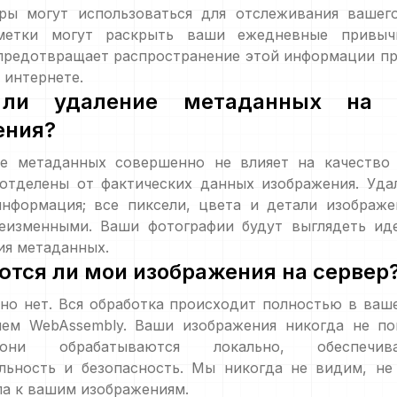
ры могут использоваться для отслеживания вашего
метки могут раскрыть ваши ежедневные привычк
предотвращает распространение этой информации пр
 интернете.
 ли удаление метаданных на к
ения?
ие метаданных совершенно не влияет на качество 
отделены от фактических данных изображения. Удал
информация; все пиксели, цвета и детали изображе
еизменными. Ваши фотографии будут выглядеть ид
ия метаданных.
тся ли мои изображения на сервер
но нет. Вся обработка происходит полностью в ваш
ием WebAssembly. Ваши изображения никогда не п
о—они обрабатываются локально, обеспечи
льность и безопасность. Мы никогда не видим, не
а к вашим изображениям.