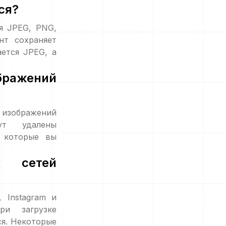
ся?
я JPEG, PNG,
нт сохраняет
ется JPEG, а
ражений
зображений
ут удалены
, которые вы
х сетей
 Instagram и
ри загрузке
ся. Некоторые