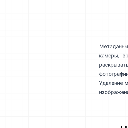
Метаданн
камеры, в
раскрывать
фотографи
Удаление м
изображен