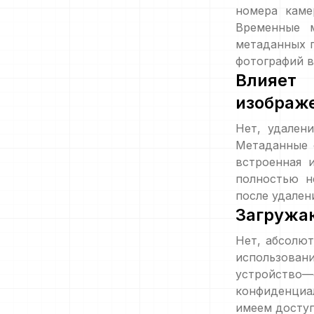
номера каме
Временные 
метаданных 
фотографий в
Влияет
изображ
Нет, удален
Метаданные 
встроенная 
полностью н
после удален
Загружаю
Нет, абсолют
использован
устройств
конфиденциа
имеем доступ