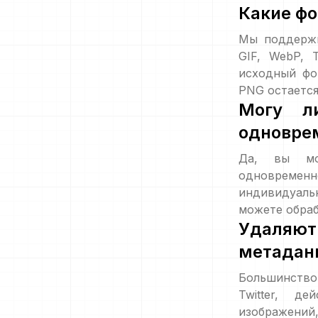
Какие ф
Мы поддержи
GIF, WebP, 
исходный фо
PNG остается
Могу ли
одновре
Да, вы мож
одновреме
индивидуаль
можете обраб
Удаляю
метадан
Большинство
Twitter, д
изображений,