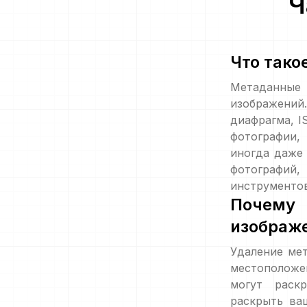
Ч
Что тако
Метаданные
изображений
диафрагма, I
фотографии,
иногда даже
фотографий
инструментов
Почему
изображ
Удаление ме
местоположе
могут раск
раскрыть ва