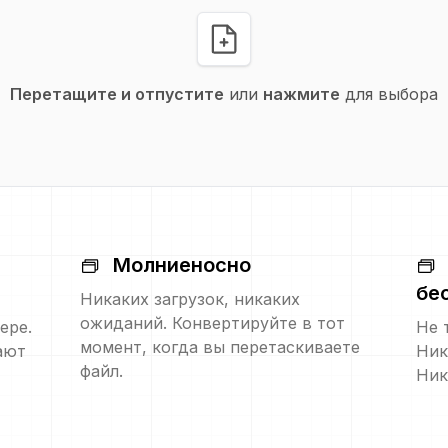
Перетащите и отпустите
или
нажмите
для выбора
Молниеносно
бе
Никаких загрузок, никаких
ожиданий. Конвертируйте в тот
ере.
Не 
момент, когда вы перетаскиваете
ают
Ник
файл.
Ник