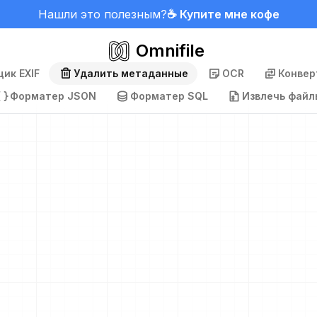
Нашли это полезным?
☕ Купите мне кофе
Omnifile
ик EXIF
Удалить метаданные
OCR
Конвер
Форматер JSON
Форматер SQL
Извлечь файл