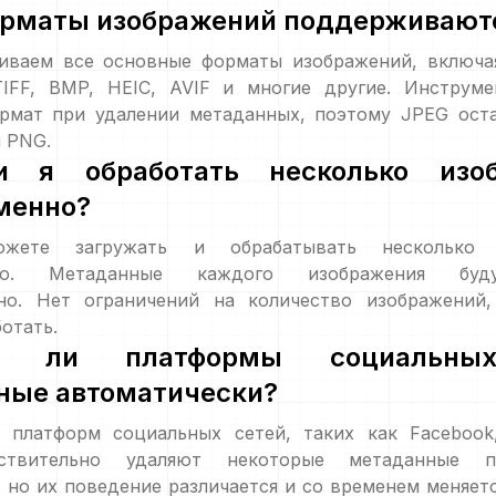
орматы изображений поддерживают
ваем все основные форматы изображений, включа
TIFF, BMP, HEIC, AVIF и многие другие. Инструме
рмат при удалении метаданных, поэтому JPEG оста
 PNG.
 я обработать несколько изоб
менно?
ете загружать и обрабатывать несколько и
нно. Метаданные каждого изображения буд
но. Нет ограничений на количество изображений
отать.
т ли платформы социальны
ные автоматически?
 платформ социальных сетей, таких как Facebook,
ействительно удаляют некоторые метаданные п
 но их поведение различается и со временем меняет