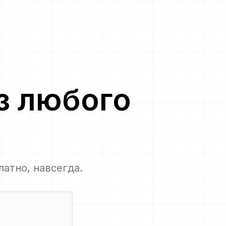
з
любого
латно, навсегда.