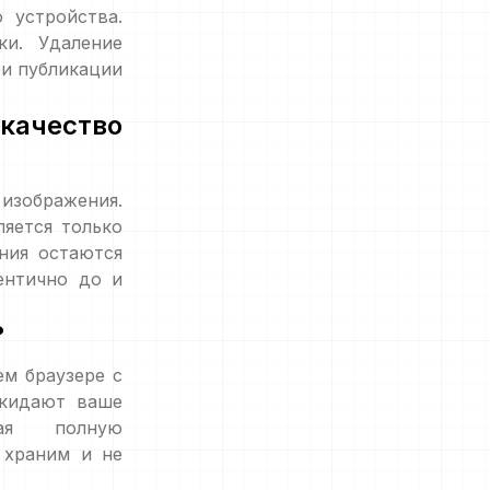
 устройства.
и. Удаление
и публикации
ачество
изображения.
яется только
ния остаются
ентично до и
?
ем браузере с
окидают ваше
вая полную
 храним и не