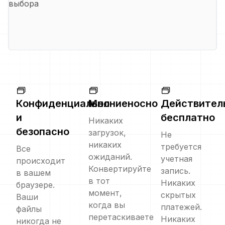
выбора
Конфиденциально
Молниеносно
Действител
и
бесплатно
Никаких
безопасно
загрузок,
Не
никаких
требуется
Все
ожиданий.
учетная
происходит
Конвертируйте
запись.
в вашем
в тот
Никаких
браузере.
момент,
скрытых
Ваши
когда вы
платежей.
файлы
перетаскиваете
Никаких
никогда не