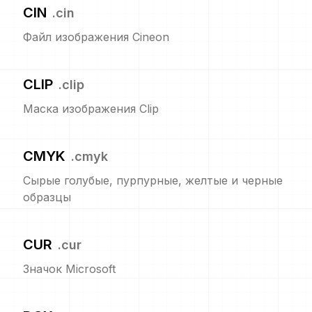
CIN
.
cin
Файл изображения Cineon
CLIP
.
clip
Маска изображения Clip
CMYK
.
cmyk
Сырые голубые, пурпурные, желтые и черные
образцы
CUR
.
cur
Значок Microsoft