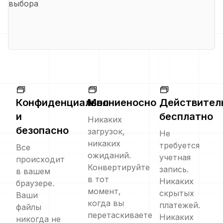
выбора
Конфиденциально
Молниеносно
Действител
и
бесплатно
Никаких
безопасно
загрузок,
Не
никаких
требуется
Все
ожиданий.
учетная
происходит
Конвертируйте
запись.
в вашем
в тот
Никаких
браузере.
момент,
скрытых
Ваши
когда вы
платежей.
файлы
перетаскиваете
Никаких
никогда не