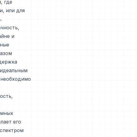
, где
, или для
.
чность,
айне и
жные
разом
ддержка
 идеальным
е необходимо
ость,
омных
лает его
 спектром