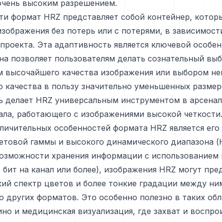
очень высоким разрешением.
ти формат HRZ представляет собой контейнер, котор
зображения без потерь или с потерями, в зависимост
проекта. Эта адаптивность является ключевой особе
на позволяет пользователям делать сознательный вы
м высочайшего качества изображения или выбором не
 качества в пользу значительно уменьшенных размер
ь делает HRZ универсальным инструментом в арсенал
ла, работающего с изображениями высокой четкости
личительных особенностей формата HRZ является ег
етовой гаммы и высокого динамического диапазона (
возможности хранения информации с использованием 
6 бит на канал или более), изображения HRZ могут пре
ий спектр цветов и более тонкие градации между ни
 других форматов. Это особенно полезно в таких обл
но и медицинская визуализация, где захват и воспро