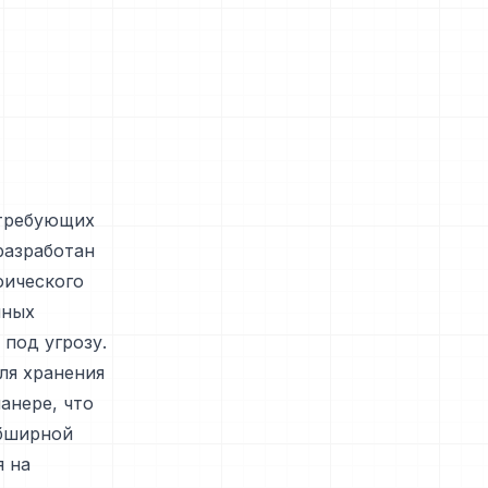
 требующих
разработан
фического
чных
 под угрозу.
ля хранения
анере, что
обширной
я на