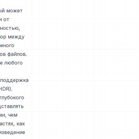
ый может
и от
нностью,
бор между
много
ов файлов.
е любого
.
о поддержка
HDR).
глубокого
дставлять
ми, чем
астях, как
изведение