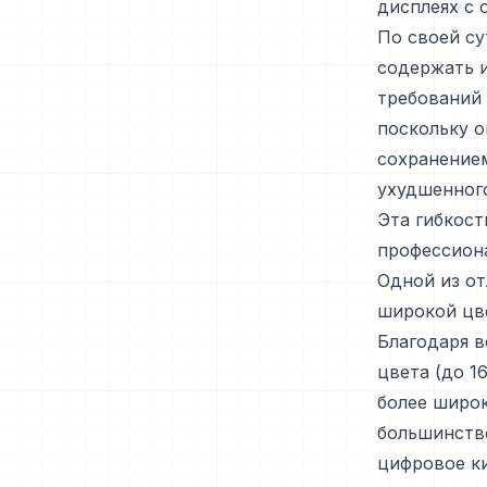
дисплеях с 
По своей су
содержать и
требований 
поскольку о
сохранение
ухудшенного
Эта гибкост
профессиона
Одной из от
широкой цв
Благодаря 
цвета (до 1
более широк
большинство
цифровое ки