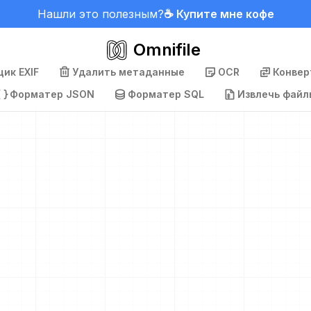
Нашли это полезным?
☕ Купите мне кофе
Omnifile
ик EXIF
Удалить метаданные
OCR
Конвер
Форматер JSON
Форматер SQL
Извлечь файл