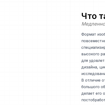
Что 
Медленно
Формат изоб
повсеместн
специализи
высокого ра
для удовлет
дизайна, ци
исследовани
В отличие о
большого о
делает его
постобработ