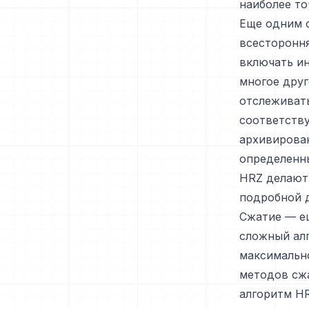
наиболее т
Еще одним 
всесторонн
включать ин
многое друг
отслеживат
соответству
архивирован
определенн
HRZ делают
подробной 
Сжатие — ещ
сложный алг
максимально
методов сжа
алгоритм HR