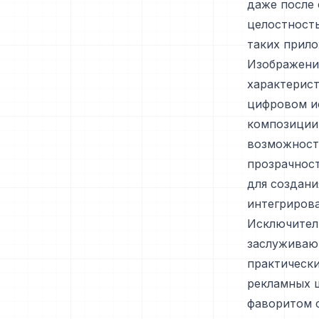
даже после 
целостность
таких прило
Изображени
характерист
цифровом и
композиции 
возможност
прозрачност
для создани
интегрирова
Исключител
заслуживаю
практическ
рекламных щ
фаворитом 