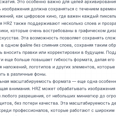
сжатия. Это особенно важно для целей архивирования
 изображения должна сохраняться с течением времени
жений, как цифровое кино, где важен каждый пиксель
я HRZ также поддерживают несколько слоев и прозра
ики, которые очень востребованы в графическом диз
скусстве. Эта возможность позволяет сохранять сло
в одном файле без слияния слоев, сохраняя таким об
ь вносить правки или корректировки в будущем. По
и еще больше повышает гибкость формата, делая его
я наложений, логотипов и других элементов, которы
ть в различные фоны.
ьная масштабируемость формата — еще одна особенн
щая внимания. HRZ может обрабатывать изображения
и любого разрешения, от небольших миниатюр до огр
итов, без потери качества. Эта масштабируемость де
среди профессионалов, которые работают с широким