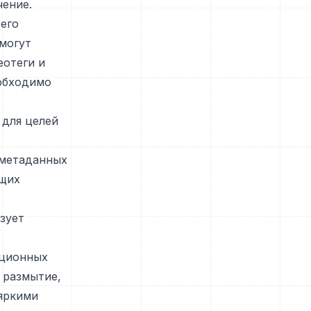
ение.
его
могут
еотеги и
еобходимо
 для целей
 метаданных
ющих
зует
иционных
 размытие,
 яркими