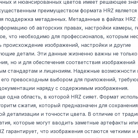
очных и нюансированных цветов имеет решающее знач
существенным преимуществом формата HRZ является 
яя поддержка метаданных. Метаданные в файлах HRZ 
формацию об авторских правах, настройки камеры, г
ое, что необходимо для профессионалов, которым н
ь происхождение изображений, настройки и другие
ющие детали. Эти данные жизненно важны не только
ия, но и для обеспечения соответствия изображений
ым стандартам и лицензиям. Надежные возможности
 его превосходным выбором для приложений, требу
документации наряду с содержимым изображения.
е одна область, в которой HRZ сияет. Формат исполь
оритм сжатия, который предназначен для сохранения
й детализации и точности цвета. В отличие от трад
тия, которые могут вводить заметные артефакты или
Z гарантирует, что изображения остаются четкими и