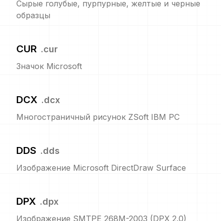
Сырые голубые, пурпурные, желтые и черные
образцы
CUR
.
cur
Значок Microsoft
DCX
.
dcx
Многостраничный рисунок ZSoft IBM PC
DDS
.
dds
Изображение Microsoft DirectDraw Surface
DPX
.
dpx
Изображение SMTPE 268M-2003 (DPX 2.0)