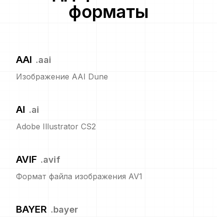
форматы
AAI
.
aai
Изображение AAI Dune
AI
.
ai
Adobe Illustrator CS2
AVIF
.
avif
Формат файла изображения AV1
BAYER
.
bayer