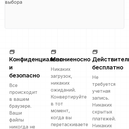
выбора
Конфиденциально
Молниеносно
Действител
и
бесплатно
Никаких
безопасно
загрузок,
Не
никаких
требуется
Все
ожиданий.
учетная
происходит
Конвертируйте
запись.
в вашем
в тот
Никаких
браузере.
момент,
скрытых
Ваши
когда вы
платежей.
файлы
перетаскиваете
Никаких
никогда не