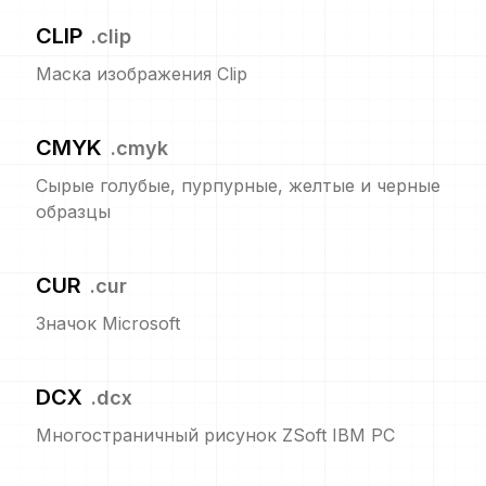
CLIP
.
clip
Маска изображения Clip
CMYK
.
cmyk
Сырые голубые, пурпурные, желтые и черные
образцы
CUR
.
cur
Значок Microsoft
DCX
.
dcx
Многостраничный рисунок ZSoft IBM PC