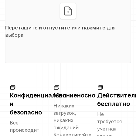
Перетащите и отпустите
или
нажмите
для
выбора
Конфиденциально
Молниеносно
Действител
и
бесплатно
Никаких
безопасно
загрузок,
Не
никаких
требуется
Все
ожиданий.
учетная
происходит
Конвертируйте