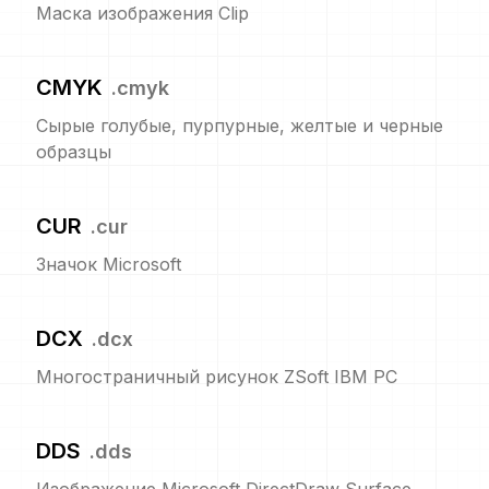
Маска изображения Clip
CMYK
.
cmyk
Сырые голубые, пурпурные, желтые и черные
образцы
CUR
.
cur
Значок Microsoft
DCX
.
dcx
Многостраничный рисунок ZSoft IBM PC
DDS
.
dds