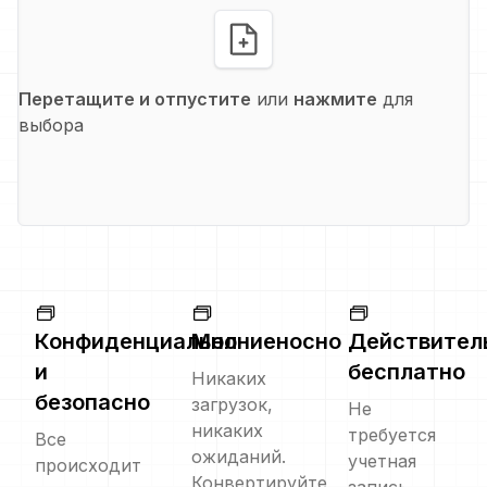
Перетащите и отпустите
или
нажмите
для
выбора
Конфиденциально
Молниеносно
Действител
и
бесплатно
Никаких
безопасно
загрузок,
Не
никаких
требуется
Все
ожиданий.
учетная
происходит
Конвертируйте