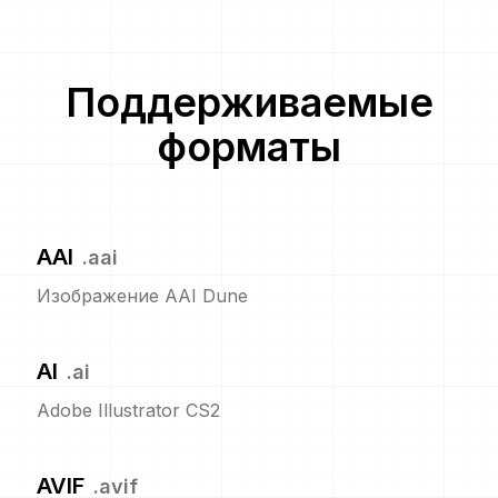
Поддерживаемые
форматы
AAI
.
aai
Изображение AAI Dune
AI
.
ai
Adobe Illustrator CS2
AVIF
.
avif