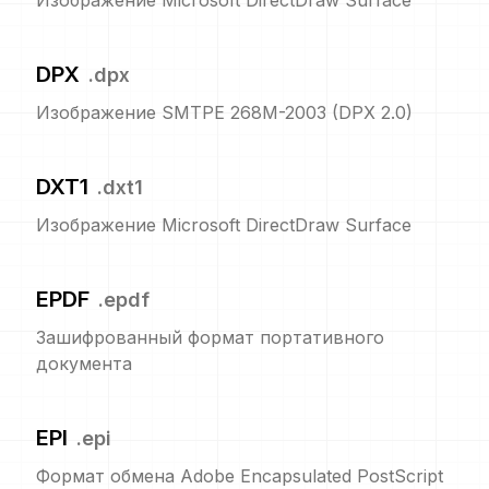
Изображение Microsoft DirectDraw Surface
DPX
.
dpx
Изображение SMTPE 268M-2003 (DPX 2.0)
DXT1
.
dxt1
Изображение Microsoft DirectDraw Surface
EPDF
.
epdf
Зашифрованный формат портативного
документа
EPI
.
epi
Формат обмена Adobe Encapsulated PostScript