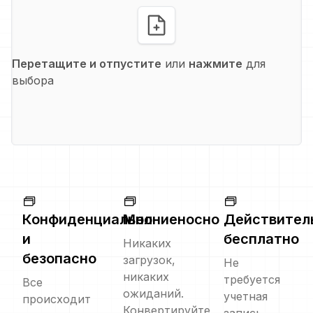
Перетащите и отпустите
или
нажмите
для
выбора
Конфиденциально
Молниеносно
Действител
и
бесплатно
Никаких
безопасно
загрузок,
Не
никаких
требуется
Все
ожиданий.
учетная
происходит
Конвертируйте