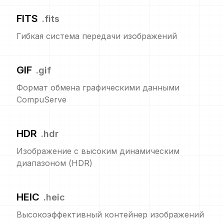
FITS
.
fits
Гибкая система передачи изображений
GIF
.
gif
Формат обмена графическими данными
CompuServe
HDR
.
hdr
Изображение с высоким динамическим
диапазоном (HDR)
HEIC
.
heic
Высокоэффективный контейнер изображений