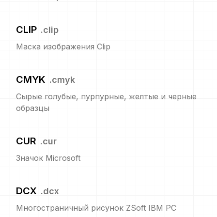
CLIP
.
clip
Маска изображения Clip
CMYK
.
cmyk
Сырые голубые, пурпурные, желтые и черные
образцы
CUR
.
cur
Значок Microsoft
DCX
.
dcx
Многостраничный рисунок ZSoft IBM PC