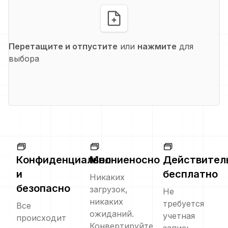
Перетащите и отпустите
или
нажмите
для
выбора
Конфиденциально
Молниеносно
Действител
и
бесплатно
Никаких
безопасно
загрузок,
Не
никаких
требуется
Все
ожиданий.
учетная
происходит
Конвертируйте