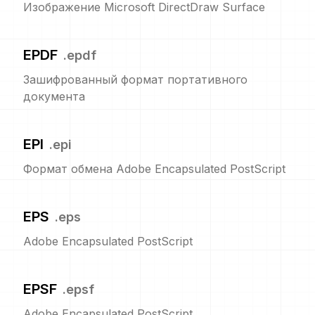
Изображение Microsoft DirectDraw Surface
EPDF
.
epdf
Зашифрованный формат портативного
документа
EPI
.
epi
Формат обмена Adobe Encapsulated PostScript
EPS
.
eps
Adobe Encapsulated PostScript
EPSF
.
epsf
Adobe Encapsulated PostScript