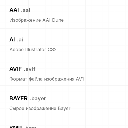
AAI
.
aai
Изображение AAI Dune
AI
.
ai
Adobe Illustrator CS2
AVIF
.
avif
Формат файла изображения AV1
BAYER
.
bayer
Сырое изображение Bayer
BMP
.
bmp