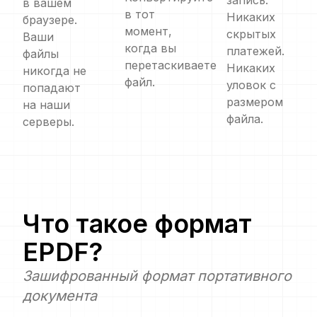
запись.
в вашем
в тот
Никаких
браузере.
момент,
скрытых
Ваши
когда вы
платежей.
файлы
перетаскиваете
Никаких
никогда не
файл.
уловок с
попадают
размером
на наши
файла.
серверы.
Что такое формат
EPDF
?
Зашифрованный формат портативного
документа