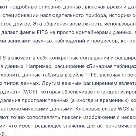
ют подробные описания данных, включая время и да
, спецификации наблюдательного прибора, историю о
огое другое. Эта обширная возможность использован
делает файлы FITS не просто контейнерами данных, 
ми записями научных наблюдений и процессов, котор
TS включает в себя конкретные соглашения и расшире
в данных. Например, расширение «Бинарная таблица»
хранить данные таблицы в файле FITS, включая стро
х типов данных. Другим важным расширением являет
рдинат» (WCS), которая обеспечивает стандартизир
деления пространственных (а иногда и временных) к
с астрономическими данными. Ключевые слова WCS в 
яют точно сопоставлять пиксели изображения с небе
ми, что имеет решающее значение для астрономическ
ий.