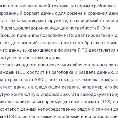
ми по вычислительной технике, которым требовался
рованный формат данных для обмена и хранения данн
отан как самодокументируемый, независимый от маши
й для удовлетворения будущих потребностей. Эти
гающие принципы позволили FITS адаптироваться к д
ских достижений, сохраняя при этом обратную совме
 что данные, хранящиеся в формате FITS десятилетия 
ступны и понятны сегодня.
остоит из одного или нескольких «блоков данных заг
каждый HDU состоит из заголовка и раздела данных. 
д строк текста ASCII, понятных для человека, каждая
спект данных в следующем разделе, например, его ф
ругую контекстную информацию. Эта самодокументи
яется значительным преимуществом формата FITS, по
 контекст данных непосредственно рядом с самими д
ы FITS более понятными и удобными в использовании