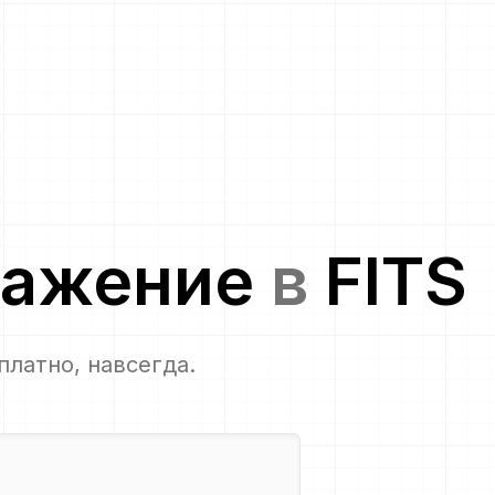
ражение
в
FITS
сплатно, навсегда.