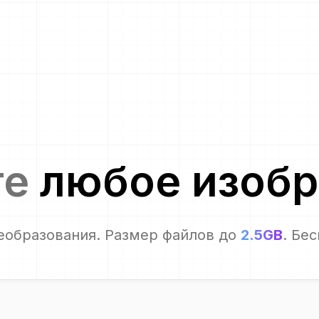
те
любое изоб
еобразования. Размер файлов до
2.5GB
. Бе