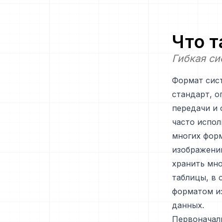
Что 
Гибкая с
Формат сист
стандарт, о
передачи и 
часто испол
многих фор
изображений
хранить мно
таблицы, в 
форматом и
данных.
Первоначаль