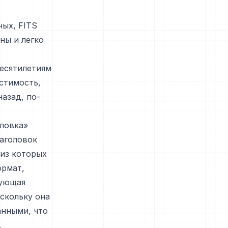
ых, FITS
ны и легко
есятилетиям
стимость,
назад, по-
оловка»
Заголовок
 из которых
ормат,
рующая
скольку она
анными, что
.