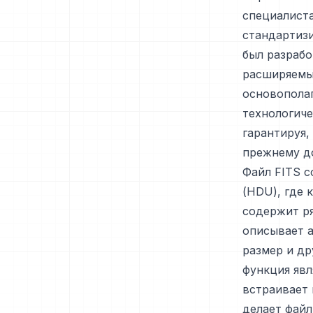
специалиста
стандартизи
был разраб
расширяемы
основопола
технологиче
гарантируя,
прежнему до
Файл FITS с
(HDU), где 
содержит ря
описывает а
размер и д
функция явл
встраивает
делает файл