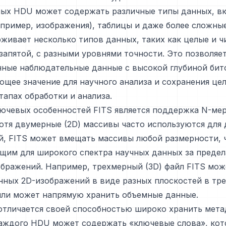
ных HDU может содержать различные типы данных, в
пример, изображения), таблицы и даже более сложные
живает несколько типов данных, таких как целые и ч
апятой, с разными уровнями точности. Это позволяе
ные наблюдательные данные с высокой глубиной бито
щее значение для научного анализа и сохранения це
тапах обработки и анализа.
лючевых особенностей FITS является поддержка N-ме
отя двумерные (2D) массивы часто используются для
, FITS может вмещать массивы любой размерности, 
ящим для широкого спектра научных данных за преде
бражений. Например, трехмерный (3D) файл FITS мож
нных 2D-изображений в виде разных плоскостей в тр
или может напрямую хранить объемные данные.
отличается своей способностью широко хранить мета
каждого HDU может содержать «ключевые слова», ко