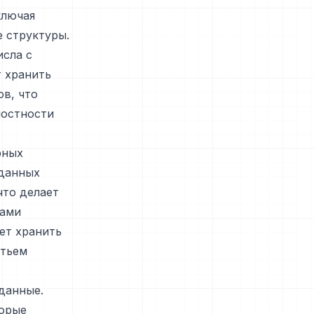
ключая
 структуры.
исла с
т хранить
в, что
лостности
рных
 данных
что делает
лами
ет хранить
етьем
данные.
торые