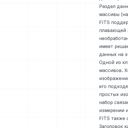
Раздел дан
массивы (на
FITS поддер
плавающей з
необработан
имеет решаю
данных на э
Одной из к
массивов. Х
изображений
его подход
простых изо
набор связа
измерении 
FITS также 
Заголовок 