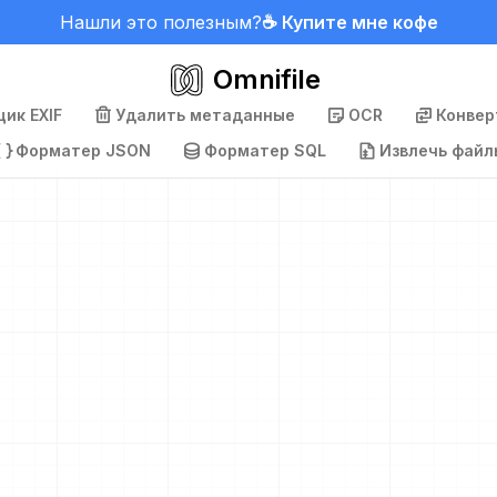
Нашли это полезным?
☕ Купите мне кофе
Omnifile
ик EXIF
Удалить метаданные
OCR
Конвер
Форматер JSON
Форматер SQL
Извлечь файл