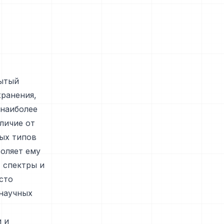
рытый
ранения,
 наиболее
личие от
ых типов
воляет ему
 спектры и
сто
научных
 и