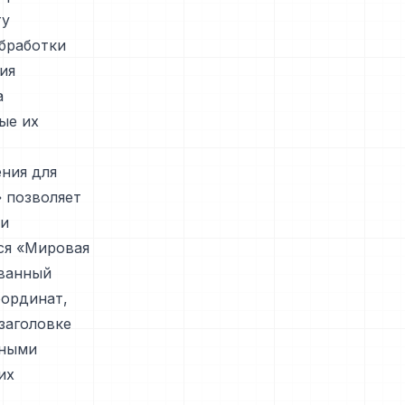
ту
бработки
ия
а
ые их
ния для
 позволяет
ки
ся «Мировая
ованный
оординат,
заголовке
сными
их