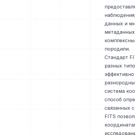
предоставля
наблюдения
данных и мн
метаданных 
комплексны
породили.
Стандарт FI
разных типо
эффективно 
разнородны
система коо
способ опре
связанных 
FITS позвол
координата
исследован