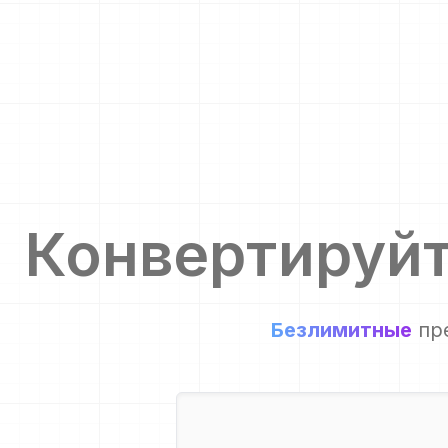
Конвертируй
Безлимитные
пр