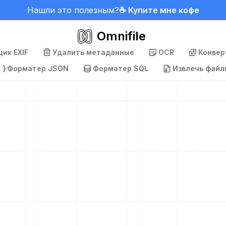
Нашли это полезным?
☕ Купите мне кофе
Omnifile
ик EXIF
Удалить метаданные
OCR
Конвер
Форматер JSON
Форматер SQL
Извлечь файл