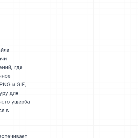
айла
ачи
ний, где
нное
PNG и GIF,
уру для
ного ущерба
ся в
беспечивает