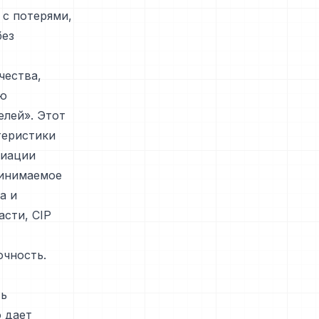
 с потерями,
без
чества,
ую
елей». Этот
теристики
риации
ринимаемое
а и
асти, CIP
очность.
ть
 дает