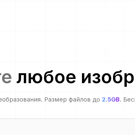
те
любое изоб
еобразования. Размер файлов до
2.5GB
. Бе