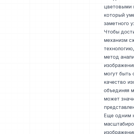
цветовыми в
который уме
заметного у
Чтобы дости
механизм сж
технологию,
метод анал
изображения
могут быть
качество из
объединяя м
может знач
представлен
Еще одним н
масштабиров
изображения