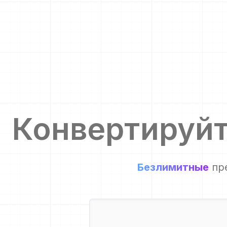
Конвертируй
Безлимитные
пр