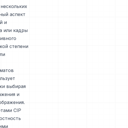
 нескольких
ный аспект
й и
а или кадры
тивного
кой степени
ли
рматов
ользует
ки выбирая
ажения и
ображения.
етами CIP
лостность
кими