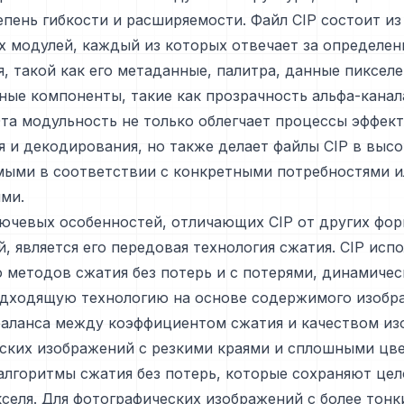
пень гибкости и расширяемости. Файл CIP состоит из
 модулей, каждый из которых отвечает за определен
, такой как его метаданные, палитра, данные пикселе
ные компоненты, такие как прозрачность альфа-канал
та модульность не только облегчает процессы эффек
 и декодирования, но также делает файлы CIP в высо
мыми в соответствии с конкретными потребностями и
ми.
лючевых особенностей, отличающих CIP от других фо
, является его передовая технология сжатия. CIP исп
методов сжатия без потерь и с потерями, динамичес
одходящую технологию на основе содержимого изобр
баланса между коэффициентом сжатия и качеством из
ских изображений с резкими краями и сплошными цв
алгоритмы сжатия без потерь, которые сохраняют це
селя. Для фотографических изображений с более тон