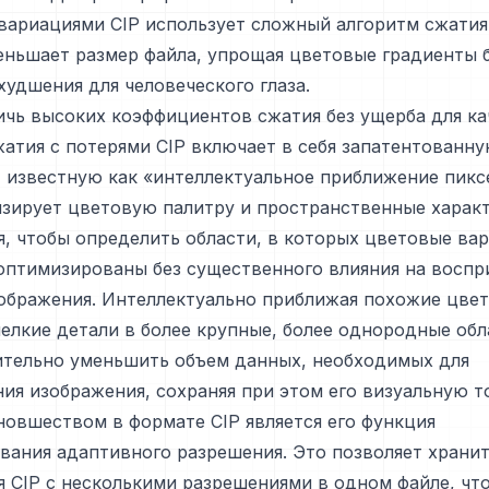
ариациями CIP использует сложный алгоритм сжатия
ньшает размер файла, упрощая цветовые градиенты 
худшения для человеческого глаза.
чь высоких коэффициентов сжатия без ущерба для ка
атия с потерями CIP включает в себя запатентованн
 известную как «интеллектуальное приближение пикс
изирует цветовую палитру и пространственные харак
, чтобы определить области, в которых цветовые ва
 оптимизированы без существенного влияния на восп
ображения. Интеллектуально приближая похожие цвет
елкие детали в более крупные, более однородные обл
ительно уменьшить объем данных, необходимых для
ия изображения, сохраняя при этом его визуальную т
овшеством в формате CIP является его функция
ания адаптивного разрешения. Это позволяет храни
 CIP с несколькими разрешениями в одном файле, что