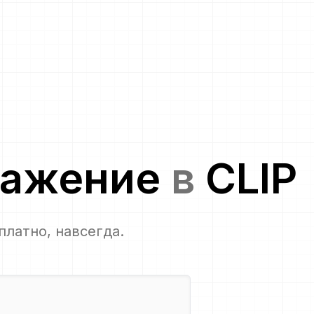
ражение
в
CLIP
сплатно, навсегда.