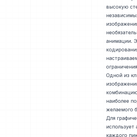
высокую сте
независимых
изображения
необязатель
анимации. Э
кодирования
настраивае
ограничения
Одной из к
изображений
комбинацию 
наиболее п
желаемого 
Для графиче
использует 
каждого пик