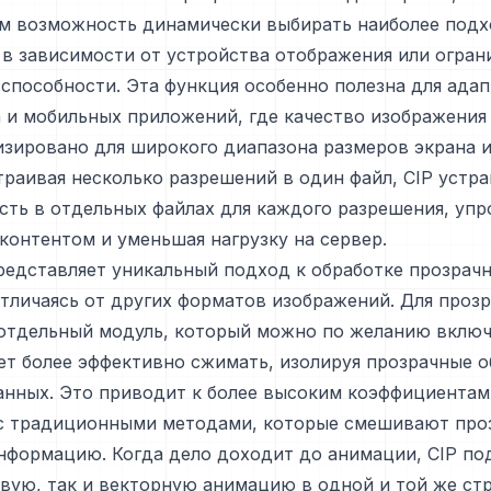
м возможность динамически выбирать наиболее под
в зависимости от устройства отображения или огран
способности. Эта функция особенно полезна для ада
 и мобильных приложений, где качество изображения
зировано для широкого диапазона размеров экрана и
траивая несколько разрешений в один файл, CIP устра
ть в отдельных файлах для каждого разрешения, уп
контентом и уменьшая нагрузку на сервер.
редставляет уникальный подход к обработке прозрачн
тличаясь от других форматов изображений. Для прозр
отдельный модуль, который можно по желанию включ
ет более эффективно сжимать, изолируя прозрачные о
анных. Это приводит к более высоким коэффициентам
с традиционными методами, которые смешивают про
нформацию. Когда дело доходит до анимации, CIP п
вую, так и векторную анимацию в одной и той же ст