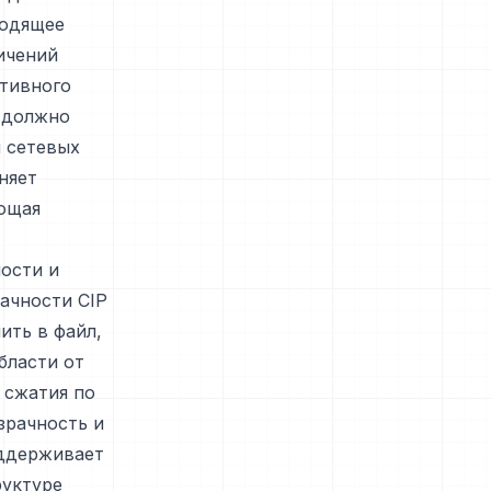
ходящее
ичений
птивного
 должно
 сетевых
няет
рощая
ости и
ачности CIP
ить в файл,
бласти от
 сжатия по
зрачность и
оддерживает
руктуре