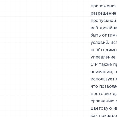
приложения
разрешение 
пропускной 
веб-дизайна
быть оптими
условий. Вс
необходимос
управление 
CIP также п
анимации, о
использует 
что позволя
цветовых д
сравнению 
цветовую и
как покадро