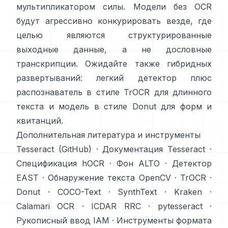
мультипликатором силы. Модели без OCR
будут агрессивно конкурировать везде, где
целью являются структурированные
выходные данные, а не дословные
транскрипции. Ожидайте также гибридных
развертываний: легкий детектор плюс
распознаватель в стиле TrOCR для длинного
текста и модель в стиле Donut для форм и
квитанций.
Дополнительная литература и инструменты
Tesseract (GitHub)
·
Документация Tesseract
·
Спецификация hOCR
·
Фон ALTO
·
Детектор
EAST
·
Обнаружение текста OpenCV
·
TrOCR
·
Donut
·
COCO-Text
·
SynthText
·
Kraken
·
Calamari OCR
·
ICDAR RRC
·
pytesseract
·
Рукописный ввод IAM
·
Инструменты формата