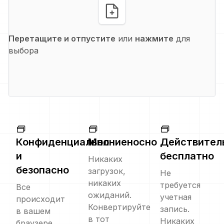
Перетащите и отпустите
или
нажмите
для
выбора
Конфиденциально
Молниеносно
Действител
и
бесплатно
Никаких
безопасно
загрузок,
Не
никаких
требуется
Все
ожиданий.
учетная
происходит
Конвертируйте
запись.
в вашем
в тот
Никаких
браузере.