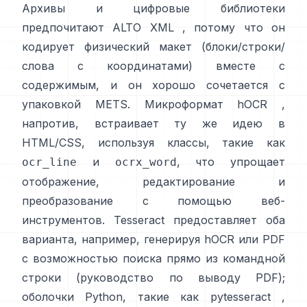
Архивы и цифровые библиотеки
предпочитают
ALTO XML
, потому что он
кодирует физический макет (блоки/строки/
слова с координатами) вместе с
содержимым, и он хорошо сочетается с
упаковкой METS. Микроформат
hOCR
,
напротив, встраивает ту же идею в
HTML/CSS, используя классы, такие как
и
, что упрощает
ocr_line
ocrx_word
отображение, редактирование и
преобразование с помощью веб-
инструментов. Tesseract предоставляет оба
варианта, например, генерируя hOCR или PDF
с возможностью поиска прямо из командной
строки (
руководство по выводу PDF
);
оболочки Python, такие как
pytesseract
,