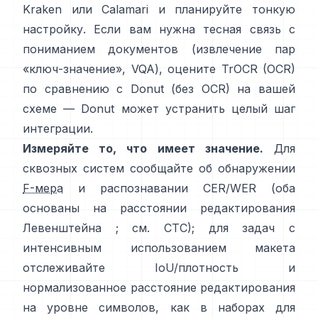
Kraken
или
Calamari
и планируйте тонкую
настройку. Если вам нужна тесная связь с
пониманием документов (извлечение пар
«ключ-значение», VQA), оцените
TrOCR
(OCR)
по сравнению с
Donut
(без OCR) на вашей
схеме — Donut может устранить целый шаг
интеграции.
Измеряйте то, что имеет значение.
Для
сквозных систем сообщайте об обнаружении
F-мера
и распознавании CER/WER (оба
основаны на расстоянии редактирования
Левенштейна ; см.
CTC
); для задач с
интенсивным использованием макета
отслеживайте IoU/плотность и
нормализованное расстояние редактирования
на уровне символов, как в
наборах для