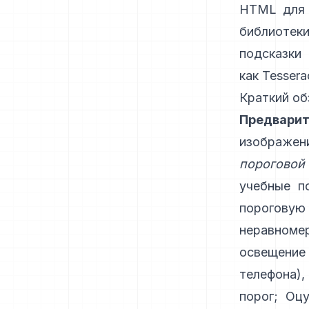
HTML для 
библиотеки
подсказки
как
Tessera
Краткий об
Предварит
изображен
пороговой
учебные п
пороговую
неравноме
освещение
телефона)
порог; Оц