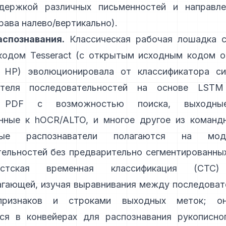
держкой различных письменностей и направле
рава налево/вертикально).
спознавания.
Классическая рабочая лошадка 
кодом
Tesseract
(с открытым исходным кодом от
 HP) эволюционировала от классификатора с
вателя последовательностей на основе LST
 PDF с возможностью поиска,
выходны
нные к hOCR/ALTO
, и многое другое из команд
ные распознаватели полагаются на моде
ельностей без предварительно сегментированны
вистская временная классификация (CTC)
агающей, изучая выравнивания между последоват
признаков и строками выходных меток; о
тся в конвейерах для распознавания рукописно