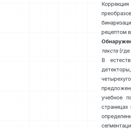
Коррекци
преобразо
бинариза
рецептом в
Обнаружен
текста
(где
В естеств
детектор
четырехуг
предложени
учебное п
страницах 
определе
сегментац