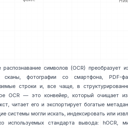
Ник
е распознавание символов (
OCR
) преобразует и
 сканы, фотографии со смартфона, PDF-
аемые строки и, все чаще, в структурированн
ое OCR — это конвейер, который очищает из
кст, читает его и экспортирует богатые метада
е системы могли искать, индексировать или извл
о используемых стандарта вывода:
hOCR
, м