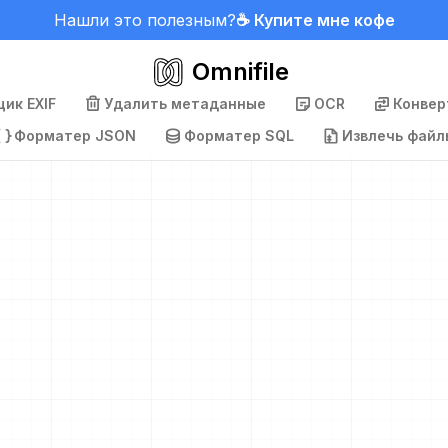
Нашли это полезным?
☕ Купите мне кофе
Omnifile
ик EXIF
Удалить метаданные
OCR
Конвер
Форматер JSON
Форматер SQL
Извлечь файл