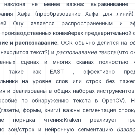
я наклона не менее важна: выравнивание 
вания Хафа (
преобразование Хафа для линий
цией Оцу является распространенным и эф
 производственных конвейерах предварительной 
ие и распознавание.
OCR обычно делится на
о
 находится текст?) и
распознавание текста
(что он
енных сценах и многих сканах полностью 
ы, такие как
EAST
, эффективно пред
ольники на уровне слов или строк без тяже
я и реализованы в общих наборах инструментов
особие по обнаружению текста в OpenCV
). 
(газеты, формы, книги) важны сегментация строк
ние порядка чтения:
Kraken
реализует тра
ию зон/строк и нейронную сегментацию
базов