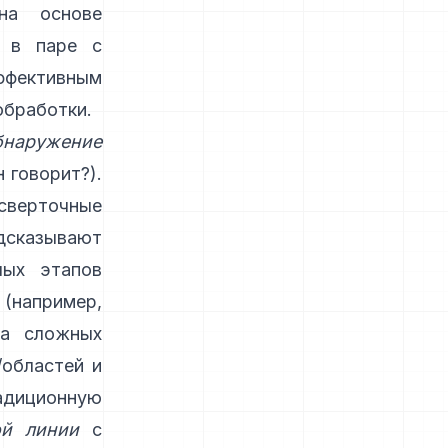
на основе
) в паре с
фективным
обработки.
бнаружение
 говорит?).
сверточные
сказывают
лых этапов
 (например,
На сложных
/областей и
диционную
ой линии
с