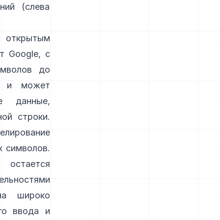
ний (слева
с открытым
 Google, с
имволов до
M и может
е данные,
ной строки.
лирование
х символов.
остается
ельностями
на широко
го ввода и