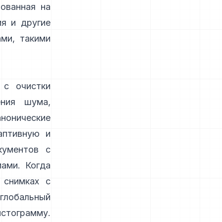
рованная на
ия и другие
ми, такими
 с очистки
ения шума,
нонические
аптивную
и
ументов с
ами. Когда
 снимках с
глобальный
стограмму.