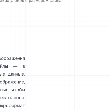
аких уловок с размером файла.
зображения
файлы — в
ые данные.
ображение,
нные, чтобы
екать поля.
икроформат