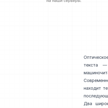
на наши серверы.
Оптическо
текста —
машиночит
Современн
находит те
последующи
Два широк