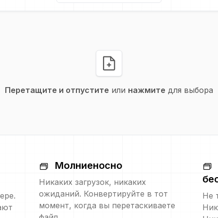
Перетащите и отпустите
или
нажмите
для выбора
Молниеносно
бе
Никаких загрузок, никаких
ожиданий. Конвертируйте в тот
ере.
Не 
момент, когда вы перетаскиваете
ают
Ник
файл.