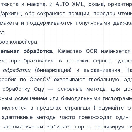
текста и макета, и
ALTO XML
, схема, ориенти
/архивы; оба сохраняют позиции, порядок чтен
 макета и поддерживаются популярными движка
ct
.
зор конвейера
ельная обработка.
Качество OCR начинается
ия: преобразования в оттенки серого, удал
 обработки
(бинаризации) и выравнивания. Ка
особия по OpenCV охватывают глобальную,
ад
 обработку Оцу
— основные методы для док
рным освещением или бимодальными гистограмм
 меняется в пределах страницы (подумайте о
, адаптивные методы часто превосходят один 
у автоматически выбирает порог, анализируя ги