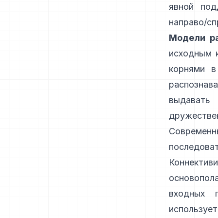
явной под
направо/сп
Модели ра
исходным 
корнями в
распозна
выдавать
дружестве
Современ
последоват
Коннекти
основопол
входных 
используе