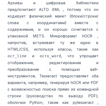
Архивы и цифровые библиотеки
предпочитают
ALTO XML
, потому что он
кодирует физический макет (блоки/строки/
слова с координатами) вместе с
содержимым, и он хорошо сочетается с
упаковкой METS. Микроформат
hOCR
,
напротив, встраивает ту же идею в
HTML/CSS, используя классы, такие как
и
, что упрощает
ocr_line
ocrx_word
отображение, редактирование и
преобразование с помощью веб-
инструментов. Tesseract предоставляет оба
варианта, например, генерируя hOCR или PDF
с возможностью поиска прямо из командной
строки (
руководство по выводу PDF
);
оболочки Python, такие как
pytesseract
,