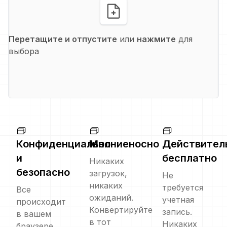
Перетащите и отпустите
или
нажмите
для
выбора
Конфиденциально
Молниеносно
Действител
и
бесплатно
Никаких
безопасно
загрузок,
Не
никаких
требуется
Все
ожиданий.
учетная
происходит
Конвертируйте
запись.
в вашем
в тот
Никаких
браузере.