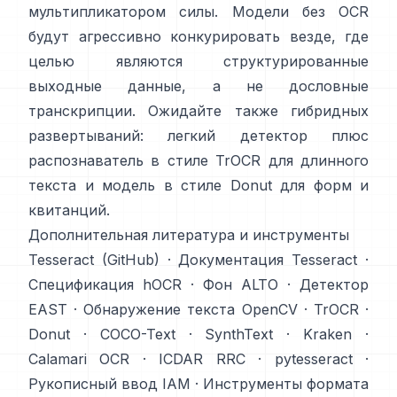
мультипликатором силы. Модели без OCR
будут агрессивно конкурировать везде, где
целью являются структурированные
выходные данные, а не дословные
транскрипции. Ожидайте также гибридных
развертываний: легкий детектор плюс
распознаватель в стиле TrOCR для длинного
текста и модель в стиле Donut для форм и
квитанций.
Дополнительная литература и инструменты
Tesseract (GitHub)
·
Документация Tesseract
·
Спецификация hOCR
·
Фон ALTO
·
Детектор
EAST
·
Обнаружение текста OpenCV
·
TrOCR
·
Donut
·
COCO-Text
·
SynthText
·
Kraken
·
Calamari OCR
·
ICDAR RRC
·
pytesseract
·
Рукописный ввод IAM
·
Инструменты формата