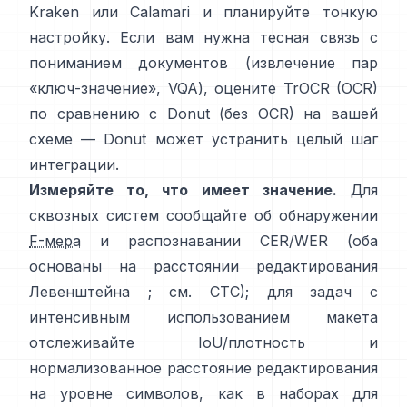
Kraken
или
Calamari
и планируйте тонкую
настройку. Если вам нужна тесная связь с
пониманием документов (извлечение пар
«ключ-значение», VQA), оцените
TrOCR
(OCR)
по сравнению с
Donut
(без OCR) на вашей
схеме — Donut может устранить целый шаг
интеграции.
Измеряйте то, что имеет значение.
Для
сквозных систем сообщайте об обнаружении
F-мера
и распознавании CER/WER (оба
основаны на расстоянии редактирования
Левенштейна ; см.
CTC
); для задач с
интенсивным использованием макета
отслеживайте IoU/плотность и
нормализованное расстояние редактирования
на уровне символов, как в
наборах для