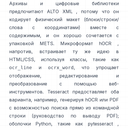
Архивы и цифровые библиотеки
предпочитают
ALTO XML
, потому что он
кодирует физический макет (блоки/строки/
слова с координатами) вместе с
содержимым, и он хорошо сочетается с
упаковкой METS. Микроформат
hOCR
,
напротив, встраивает ту же идею в
HTML/CSS, используя классы, такие как
и
, что упрощает
ocr_line
ocrx_word
отображение, редактирование и
преобразование с помощью веб-
инструментов. Tesseract предоставляет оба
варианта, например, генерируя hOCR или PDF
с возможностью поиска прямо из командной
строки (
руководство по выводу PDF
);
оболочки Python, такие как
pytesseract
,