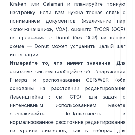
Kraken
или
Calamari
и планируйте тонкую
настройку. Если вам нужна тесная связь с
пониманием документов (извлечение пар
«ключ-значение», VQA), оцените
TrOCR
(OCR)
по сравнению с
Donut
(без OCR) на вашей
схеме — Donut может устранить целый шаг
интеграции.
Измеряйте то, что имеет значение.
Для
сквозных систем сообщайте об обнаружении
F-мера
и распознавании CER/WER (оба
основаны на расстоянии редактирования
Левенштейна ; см.
CTC
); для задач с
интенсивным использованием макета
отслеживайте IoU/плотность и
нормализованное расстояние редактирования
на уровне символов, как в
наборах для