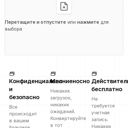
Перетащите и отпустите
или
нажмите
для
выбора
Конфиденциально
Молниеносно
Действител
и
бесплатно
Никаких
безопасно
загрузок,
Не
никаких
требуется
Все
ожиданий.
учетная
происходит
Конвертируйте
запись.
в вашем
в тот
Никаких
браузере.