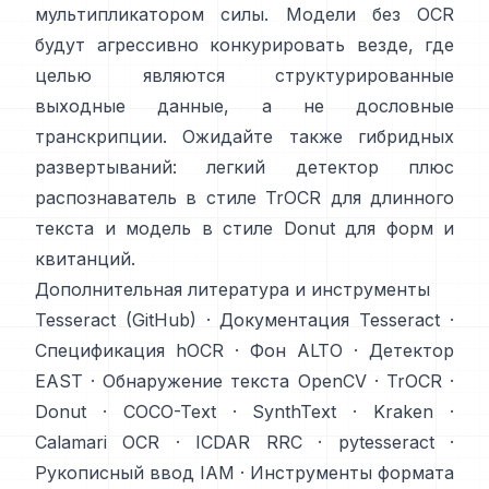
мультипликатором силы. Модели без OCR
будут агрессивно конкурировать везде, где
целью являются структурированные
выходные данные, а не дословные
транскрипции. Ожидайте также гибридных
развертываний: легкий детектор плюс
распознаватель в стиле TrOCR для длинного
текста и модель в стиле Donut для форм и
квитанций.
Дополнительная литература и инструменты
Tesseract (GitHub)
·
Документация Tesseract
·
Спецификация hOCR
·
Фон ALTO
·
Детектор
EAST
·
Обнаружение текста OpenCV
·
TrOCR
·
Donut
·
COCO-Text
·
SynthText
·
Kraken
·
Calamari OCR
·
ICDAR RRC
·
pytesseract
·
Рукописный ввод IAM
·
Инструменты формата